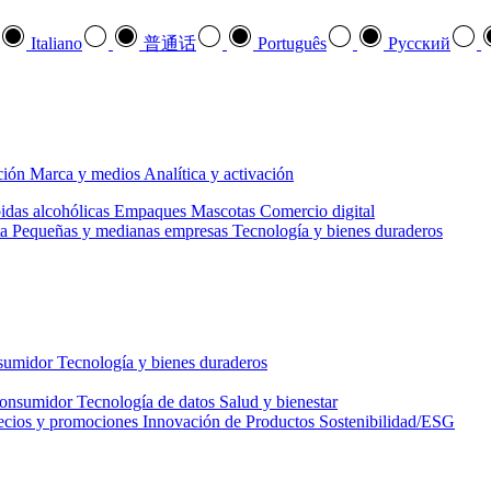
Italiano
普通话
Português
Pусский
ción
Marca y medios
Analítica y activación
idas alcohólicas
Empaques
Mascotas
Comercio digital
a
Pequeñas y medianas empresas
Tecnología y bienes duraderos
nsumidor
Tecnología y bienes duraderos
consumidor
Tecnología de datos
Salud y bienestar
ecios y promociones
Innovación de Productos
Sostenibilidad/ESG