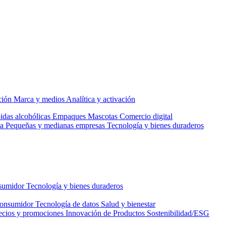
ción
Marca y medios
Analítica y activación
idas alcohólicas
Empaques
Mascotas
Comercio digital
a
Pequeñas y medianas empresas
Tecnología y bienes duraderos
nsumidor
Tecnología y bienes duraderos
consumidor
Tecnología de datos
Salud y bienestar
ecios y promociones
Innovación de Productos
Sostenibilidad/ESG