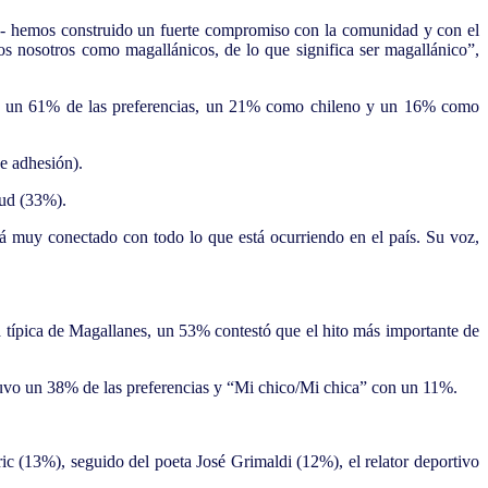
- hemos construido un fuerte compromiso con la comunidad y con el
os nosotros como magallánicos, de lo que significa ser magallánico”,
 en un 61% de las preferencias, un 21% como chileno y un 16% como
de adhesión).
alud (33%).
stá muy conectado con todo lo que está ocurriendo en el país. Su voz,
da típica de Magallanes, un 53% contestó que el hito más importante de
tuvo un 38% de las preferencias y “Mi chico/Mi chica” con un 11%.
c (13%), seguido del poeta José Grimaldi (12%), el relator deportivo