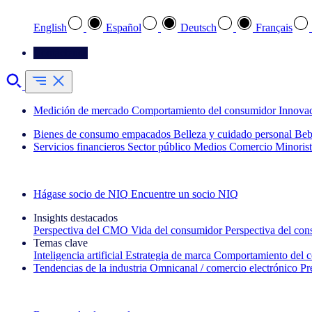
English
Español
Deutsch
Français
Contáctenos
Medición de mercado
Comportamiento del consumidor
Innova
Bienes de consumo empacados
Belleza y cuidado personal
Beb
Servicios financieros
Sector público
Medios
Comercio Minorist
Explore nuestros casos de éxito
Hágase socio de NIQ
Encuentre un socio NIQ
Insights destacados
Perspectiva del CMO
Vida del consumidor
Perspectiva del co
Temas clave
Inteligencia artificial
Estrategia de marca
Comportamiento del 
Tendencias de la industria
Omnicanal / comercio electrónico
Pr
La newsletter IQ Brief: Suscríbase ahora