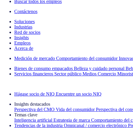
Buscar todos los empleos
Contáctenos
Soluciones
Industrias
Red de socios
Insights
Empleos
Acerca de
Medición de mercado
Comportamiento del consumidor
Innova
Bienes de consumo empacados
Belleza y cuidado personal
Beb
Servicios financieros
Sector público
Medios
Comercio Minorist
Explore nuestros casos de éxito
Hágase socio de NIQ
Encuentre un socio NIQ
Insights destacados
Perspectiva del CMO
Vida del consumidor
Perspectiva del co
Temas clave
Inteligencia artificial
Estrategia de marca
Comportamiento del 
Tendencias de la industria
Omnicanal / comercio electrónico
Pr