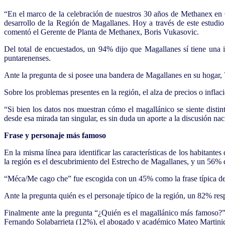
“En el marco de la celebración de nuestros 30 años de Methanex e
desarrollo de la Región de Magallanes. Hoy a través de este estudio
comentó el Gerente de Planta de Methanex, Boris Vukasovic.
Del total de encuestados, un 94% dijo que Magallanes sí tiene un
puntarenenses.
Ante la pregunta de si posee una bandera de Magallanes en su hogar, 
Sobre los problemas presentes en la región, el alza de precios o inf
“Si bien los datos nos muestran cómo el magallánico se siente distin
desde esa mirada tan singular, es sin duda un aporte a la discusión na
Frase y personaje más famoso
En la misma línea para identificar las características de los habitan
la región es el descubrimiento del Estrecho de Magallanes, y un 56% q
“Méca/Me cago che” fue escogida con un 45% como la frase típica de 
Ante la pregunta quién es el personaje típico de la región, un 82% res
Finalmente ante la pregunta “¿Quién es el magallánico más famoso?”,
Fernando Solabarrieta (12%), el abogado y académico Mateo Martinic 