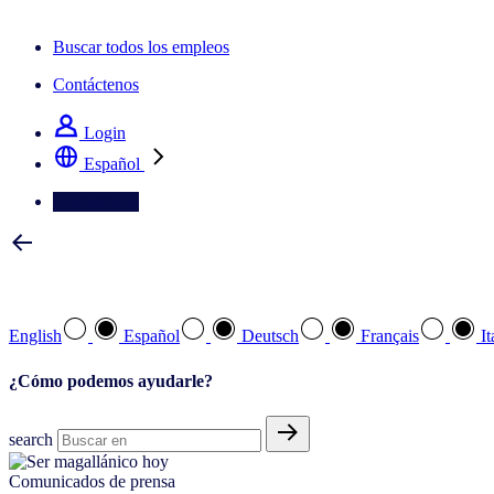
La newsletter IQ Brief: Suscríbase ahora
Buscar todos los empleos
Contáctenos
Login
Español
Contáctenos
Seleccione su idioma preferido
English
Español
Deutsch
Français
It
¿Cómo podemos ayudarle?
search
Comunicados de prensa