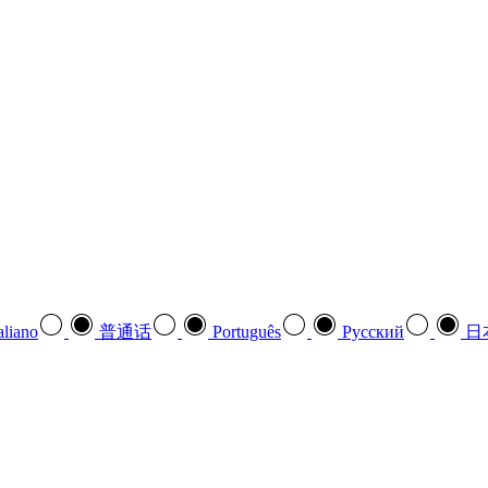
aliano
普通话
Português
Pусский
日