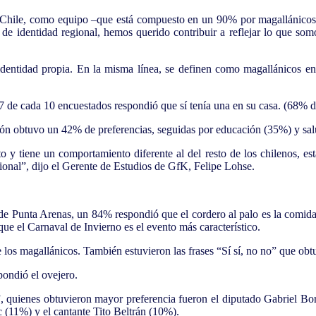
n Chile, como equipo –que está compuesto en un 90% por magallánicos
 de identidad regional, hemos querido contribuir a reflejar lo que som
a identidad propia. En la misma línea, se definen como magallánicos
7 de cada 10 encuestados respondió que sí tenía una en su casa. (68% 
lación obtuvo un 42% de preferencias, seguidas por educación (35%) y s
to y tiene un comportamiento diferente al del resto de los chilenos, e
cional”, dijo el Gerente de Estudios de GfK, Felipe Lohse.
tes de Punta Arenas, un 84% respondió que el cordero al palo es la comi
ue el Carnaval de Invierno es el evento más característico.
los magallánicos. También estuvieron las frases “Sí sí, no no” que ob
pondió el ovejero.
 quienes obtuvieron mayor preferencia fueron el diputado Gabriel Bori
(11%) y el cantante Tito Beltrán (10%).