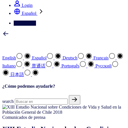
Login
Español
Contáctenos
Seleccione su idioma preferido
English
Español
Deutsch
Français
Italiano
普通话
Português
Pусский
日本語
¿Cómo podemos ayudarle?
search
Comunicados de prensa