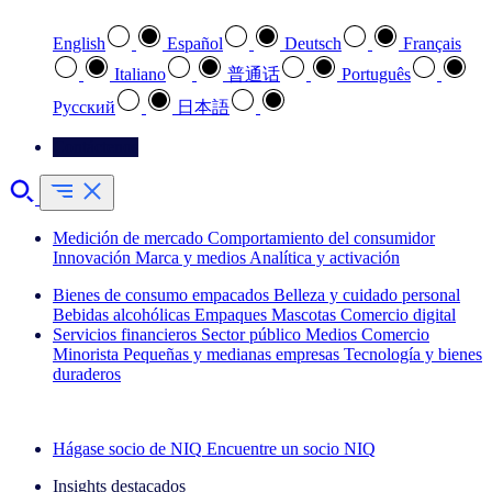
English
Español
Deutsch
Français
Italiano
普通话
Português
Pусский
日本語
Contáctenos
Medición de mercado
Comportamiento del consumidor
Innovación
Marca y medios
Analítica y activación
Bienes de consumo empacados
Belleza y cuidado personal
Bebidas alcohólicas
Empaques
Mascotas
Comercio digital
Servicios financieros
Sector público
Medios
Comercio
Minorista
Pequeñas y medianas empresas
Tecnología y bienes
duraderos
Explore nuestros casos de éxito
Hágase socio de NIQ
Encuentre un socio NIQ
Insights destacados