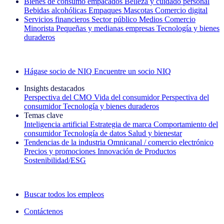
Bienes de consumo empacados
Belleza y cuidado personal
Bebidas alcohólicas
Empaques
Mascotas
Comercio digital
Servicios financieros
Sector público
Medios
Comercio
Minorista
Pequeñas y medianas empresas
Tecnología y bienes
duraderos
Explore nuestros casos de éxito
Hágase socio de NIQ
Encuentre un socio NIQ
Insights destacados
Perspectiva del CMO
Vida del consumidor
Perspectiva del
consumidor
Tecnología y bienes duraderos
Temas clave
Inteligencia artificial
Estrategia de marca
Comportamiento del
consumidor
Tecnología de datos
Salud y bienestar
Tendencias de la industria
Omnicanal / comercio electrónico
Precios y promociones
Innovación de Productos
Sostenibilidad/ESG
La newsletter IQ Brief: Suscríbase ahora
Buscar todos los empleos
Contáctenos