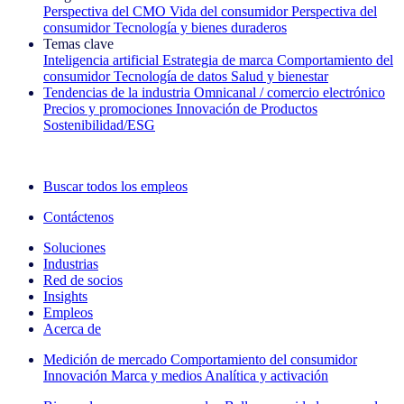
Perspectiva del CMO
Vida del consumidor
Perspectiva del
consumidor
Tecnología y bienes duraderos
Temas clave
Inteligencia artificial
Estrategia de marca
Comportamiento del
consumidor
Tecnología de datos
Salud y bienestar
Tendencias de la industria
Omnicanal / comercio electrónico
Precios y promociones
Innovación de Productos
Sostenibilidad/ESG
La newsletter IQ Brief: Suscríbase ahora
Buscar todos los empleos
Contáctenos
Soluciones
Industrias
Red de socios
Insights
Empleos
Acerca de
Medición de mercado
Comportamiento del consumidor
Innovación
Marca y medios
Analítica y activación