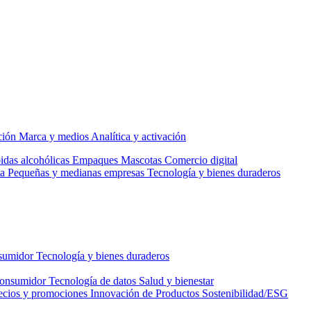
ción
Marca y medios
Analítica y activación
idas alcohólicas
Empaques
Mascotas
Comercio digital
a
Pequeñas y medianas empresas
Tecnología y bienes duraderos
nsumidor
Tecnología y bienes duraderos
consumidor
Tecnología de datos
Salud y bienestar
ecios y promociones
Innovación de Productos
Sostenibilidad/ESG