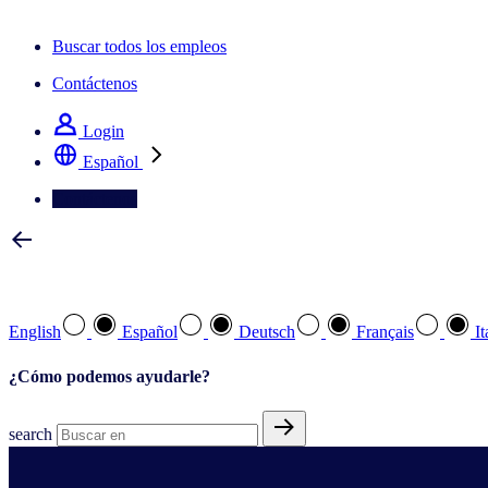
La newsletter IQ Brief: Suscríbase ahora
Buscar todos los empleos
Contáctenos
Login
Español
Contáctenos
Seleccione su idioma preferido
English
Español
Deutsch
Français
It
¿Cómo podemos ayudarle?
search