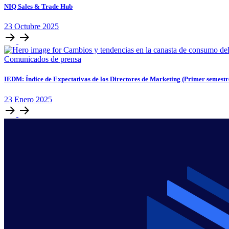
NIQ Sales & Trade Hub
23
Octubre
2025
Comunicados de prensa
IEDM: Índice de Expectativas de los Directores de Marketing (Primer semest
23
Enero
2025