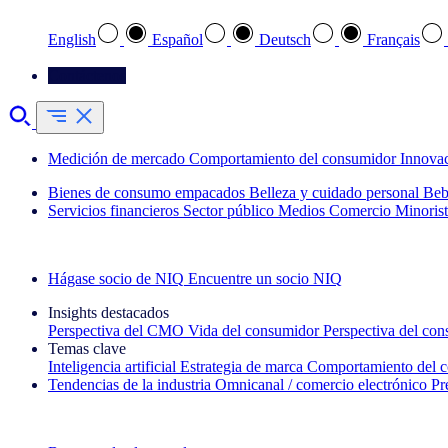
English
Español
Deutsch
Français
Contáctenos
Medición de mercado
Comportamiento del consumidor
Innova
Bienes de consumo empacados
Belleza y cuidado personal
Beb
Servicios financieros
Sector público
Medios
Comercio Minorist
Explore nuestros casos de éxito
Hágase socio de NIQ
Encuentre un socio NIQ
Insights destacados
Perspectiva del CMO
Vida del consumidor
Perspectiva del co
Temas clave
Inteligencia artificial
Estrategia de marca
Comportamiento del 
Tendencias de la industria
Omnicanal / comercio electrónico
Pr
La newsletter IQ Brief: Suscríbase ahora