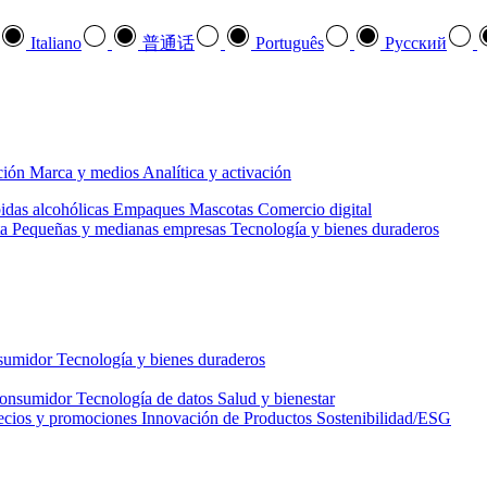
Italiano
普通话
Português
Pусский
ción
Marca y medios
Analítica y activación
idas alcohólicas
Empaques
Mascotas
Comercio digital
a
Pequeñas y medianas empresas
Tecnología y bienes duraderos
nsumidor
Tecnología y bienes duraderos
consumidor
Tecnología de datos
Salud y bienestar
ecios y promociones
Innovación de Productos
Sostenibilidad/ESG