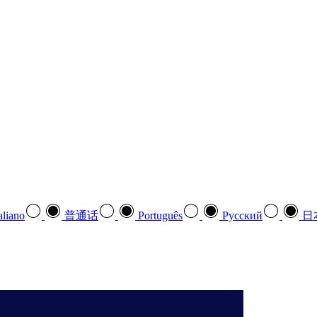
aliano
普通话
Português
Pусский
日