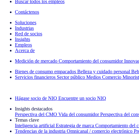
Buscar todos los empleos
Contáctenos
Soluciones
Industrias
Red de socios
Insights
Empleos
Acerca de
Medición de mercado
Comportamiento del consumidor
Innova
Bienes de consumo empacados
Belleza y cuidado personal
Beb
Servicios financieros
Sector público
Medios
Comercio Minorist
Explore nuestros casos de éxito
Hágase socio de NIQ
Encuentre un socio NIQ
Insights destacados
Perspectiva del CMO
Vida del consumidor
Perspectiva del co
Temas clave
Inteligencia artificial
Estrategia de marca
Comportamiento del 
Tendencias de la industria
Omnicanal / comercio electrónico
Pr