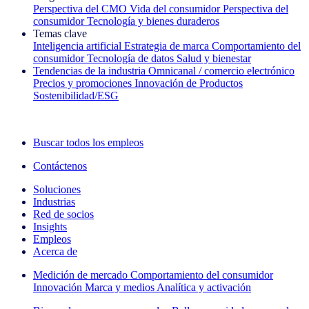
Perspectiva del CMO
Vida del consumidor
Perspectiva del
consumidor
Tecnología y bienes duraderos
Temas clave
Inteligencia artificial
Estrategia de marca
Comportamiento del
consumidor
Tecnología de datos
Salud y bienestar
Tendencias de la industria
Omnicanal / comercio electrónico
Precios y promociones
Innovación de Productos
Sostenibilidad/ESG
La newsletter IQ Brief: Suscríbase ahora
Buscar todos los empleos
Contáctenos
Soluciones
Industrias
Red de socios
Insights
Empleos
Acerca de
Medición de mercado
Comportamiento del consumidor
Innovación
Marca y medios
Analítica y activación