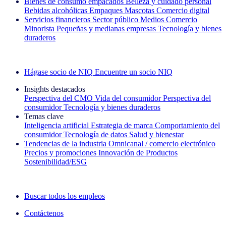
Bienes de consumo empacados
Belleza y cuidado personal
Bebidas alcohólicas
Empaques
Mascotas
Comercio digital
Servicios financieros
Sector público
Medios
Comercio
Minorista
Pequeñas y medianas empresas
Tecnología y bienes
duraderos
Explore nuestros casos de éxito
Hágase socio de NIQ
Encuentre un socio NIQ
Insights destacados
Perspectiva del CMO
Vida del consumidor
Perspectiva del
consumidor
Tecnología y bienes duraderos
Temas clave
Inteligencia artificial
Estrategia de marca
Comportamiento del
consumidor
Tecnología de datos
Salud y bienestar
Tendencias de la industria
Omnicanal / comercio electrónico
Precios y promociones
Innovación de Productos
Sostenibilidad/ESG
La newsletter IQ Brief: Suscríbase ahora
Buscar todos los empleos
Contáctenos