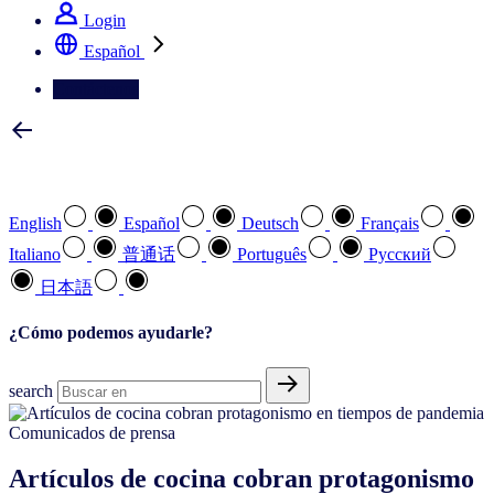
Login
Español
Contáctenos
Seleccione su idioma preferido
English
Español
Deutsch
Français
Italiano
普通话
Português
Pусский
日本語
¿Cómo podemos ayudarle?
search
Comunicados de prensa
Artículos de cocina cobran protagonismo