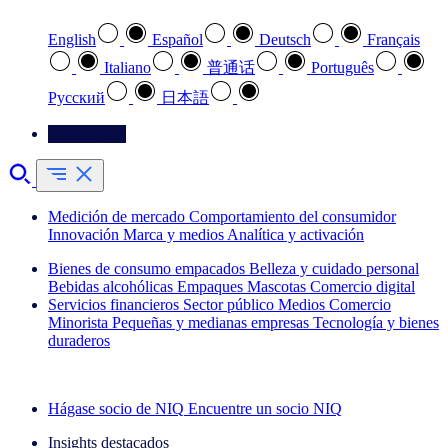
English
Español
Deutsch
Français
Italiano
普通话
Português
Pусский
日本語
Contáctenos
Medición de mercado
Comportamiento del consumidor
Innovación
Marca y medios
Analítica y activación
Bienes de consumo empacados
Belleza y cuidado personal
Bebidas alcohólicas
Empaques
Mascotas
Comercio digital
Servicios financieros
Sector público
Medios
Comercio
Minorista
Pequeñas y medianas empresas
Tecnología y bienes
duraderos
Explore nuestros casos de éxito
Hágase socio de NIQ
Encuentre un socio NIQ
Insights destacados