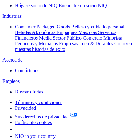
Hágase socio de NIQ
Encuentre un socio NIQ
Industrias
Consumer Packaged Goods
Belleza y cuidado personal
Bebidas Alcohólicas
Empaques
Mascotas
Servicios
Financieros
Media
Sector Público
Comercio Minorista
Pequeñas y Medianas Empresas
Tech & Durables
Conozca
nuestras historias de éxito
Acerca de
Contáctenos
Empleos
Buscar ofertas
Términos y condiciones
Privacidad
Sus derechos de privacidad
Política de cookies
Your Cookie Choices
NIQ in your country