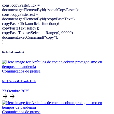
const copyPasteClick =
document.getElementById(“socialCopyPaste”);
const copyPasteText =
document.getElementById(“copyPasteText”);
copyPasteClick.onclick=function(){
copyPasteText.select();
copyPasteText.setSelectionRange(0, 99999)
document.execCommand(“copy”);
}
Related content
Comunicados de prensa
NIQ Sales & Trade Hub
23
Octubre
2025
Comunicados de prensa