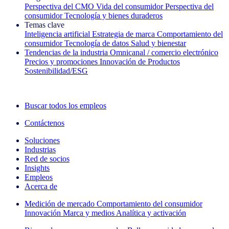
Perspectiva del CMO
Vida del consumidor
Perspectiva del
consumidor
Tecnología y bienes duraderos
Temas clave
Inteligencia artificial
Estrategia de marca
Comportamiento del
consumidor
Tecnología de datos
Salud y bienestar
Tendencias de la industria
Omnicanal / comercio electrónico
Precios y promociones
Innovación de Productos
Sostenibilidad/ESG
La newsletter IQ Brief: Suscríbase ahora
Buscar todos los empleos
Contáctenos
Soluciones
Industrias
Red de socios
Insights
Empleos
Acerca de
Medición de mercado
Comportamiento del consumidor
Innovación
Marca y medios
Analítica y activación