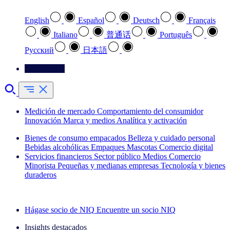
English
Español
Deutsch
Français
Italiano
普通话
Português
Pусский
日本語
Contáctenos
Medición de mercado
Comportamiento del consumidor
Innovación
Marca y medios
Analítica y activación
Bienes de consumo empacados
Belleza y cuidado personal
Bebidas alcohólicas
Empaques
Mascotas
Comercio digital
Servicios financieros
Sector público
Medios
Comercio
Minorista
Pequeñas y medianas empresas
Tecnología y bienes
duraderos
Explore nuestros casos de éxito
Hágase socio de NIQ
Encuentre un socio NIQ
Insights destacados