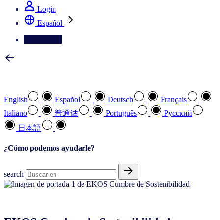
Login
Español
Contáctenos
Seleccione su idioma preferido
English
Español
Deutsch
Français
Italiano
普通话
Português
Pусский
日本語
¿Cómo podemos ayudarle?
search