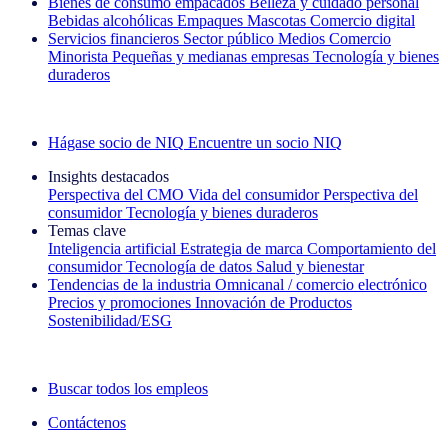
Bienes de consumo empacados
Belleza y cuidado personal
Bebidas alcohólicas
Empaques
Mascotas
Comercio digital
Servicios financieros
Sector público
Medios
Comercio
Minorista
Pequeñas y medianas empresas
Tecnología y bienes
duraderos
Explore nuestros casos de éxito
Hágase socio de NIQ
Encuentre un socio NIQ
Insights destacados
Perspectiva del CMO
Vida del consumidor
Perspectiva del
consumidor
Tecnología y bienes duraderos
Temas clave
Inteligencia artificial
Estrategia de marca
Comportamiento del
consumidor
Tecnología de datos
Salud y bienestar
Tendencias de la industria
Omnicanal / comercio electrónico
Precios y promociones
Innovación de Productos
Sostenibilidad/ESG
La newsletter IQ Brief: Suscríbase ahora
Buscar todos los empleos
Contáctenos