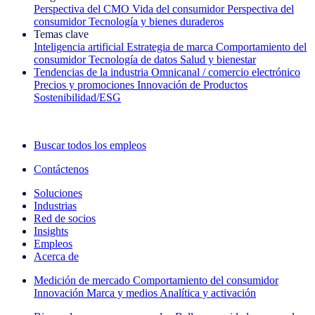
Perspectiva del CMO
Vida del consumidor
Perspectiva del
consumidor
Tecnología y bienes duraderos
Temas clave
Inteligencia artificial
Estrategia de marca
Comportamiento del
consumidor
Tecnología de datos
Salud y bienestar
Tendencias de la industria
Omnicanal / comercio electrónico
Precios y promociones
Innovación de Productos
Sostenibilidad/ESG
La newsletter IQ Brief: Suscríbase ahora
Buscar todos los empleos
Contáctenos
Soluciones
Industrias
Red de socios
Insights
Empleos
Acerca de
Medición de mercado
Comportamiento del consumidor
Innovación
Marca y medios
Analítica y activación