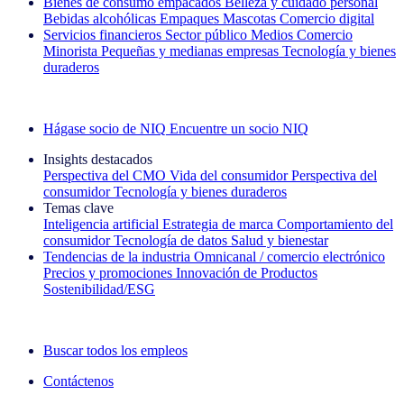
Bienes de consumo empacados
Belleza y cuidado personal
Bebidas alcohólicas
Empaques
Mascotas
Comercio digital
Servicios financieros
Sector público
Medios
Comercio
Minorista
Pequeñas y medianas empresas
Tecnología y bienes
duraderos
Explore nuestros casos de éxito
Hágase socio de NIQ
Encuentre un socio NIQ
Insights destacados
Perspectiva del CMO
Vida del consumidor
Perspectiva del
consumidor
Tecnología y bienes duraderos
Temas clave
Inteligencia artificial
Estrategia de marca
Comportamiento del
consumidor
Tecnología de datos
Salud y bienestar
Tendencias de la industria
Omnicanal / comercio electrónico
Precios y promociones
Innovación de Productos
Sostenibilidad/ESG
La newsletter IQ Brief: Suscríbase ahora
Buscar todos los empleos
Contáctenos