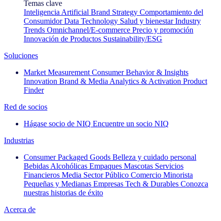
Temas clave
Inteligencia Artificial
Brand Strategy
Comportamiento del
Consumidor
Data Technology
Salud y bienestar
Industry
Trends
Omnichannel/E-commerce
Precio y promoción
Innovación de Productos
Sustainability/ESG
Soluciones
Market Measurement
Consumer Behavior & Insights
Innovation
Brand & Media
Analytics & Activation
Product
Finder
Red de socios
Hágase socio de NIQ
Encuentre un socio NIQ
Industrias
Consumer Packaged Goods
Belleza y cuidado personal
Bebidas Alcohólicas
Empaques
Mascotas
Servicios
Financieros
Media
Sector Público
Comercio Minorista
Pequeñas y Medianas Empresas
Tech & Durables
Conozca
nuestras historias de éxito
Acerca de