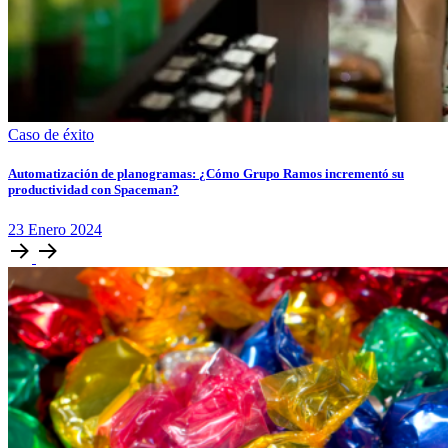
Caso de éxito
Automatización de planogramas: ¿Cómo Grupo Ramos incrementó su
productividad con Spaceman?
23
Enero
2024