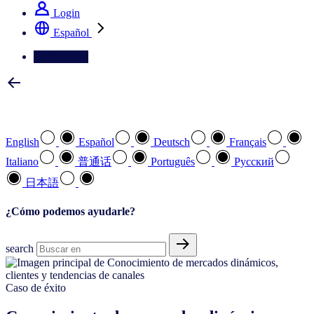
Login
Español
Contáctenos
Seleccione su idioma preferido
English
Español
Deutsch
Français
Italiano
普通话
Português
Pусский
日本語
¿Cómo podemos ayudarle?
search
Caso de éxito