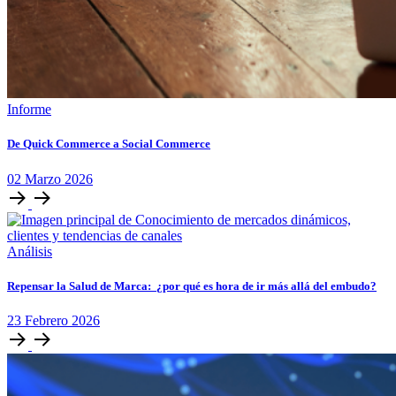
Informe
De Quick Commerce a Social Commerce
02
Marzo
2026
Análisis
Repensar la Salud de Marca: ¿por qué es hora de ir más allá del embudo?
23
Febrero
2026