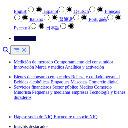
English
Español
Deutsch
Français
Italiano
普通话
Português
Pусский
日本語
Contáctenos
Medición de mercado
Comportamiento del consumidor
Innovación
Marca y medios
Analítica y activación
Bienes de consumo empacados
Belleza y cuidado personal
Bebidas alcohólicas
Empaques
Mascotas
Comercio digital
Servicios financieros
Sector público
Medios
Comercio
Minorista
Pequeñas y medianas empresas
Tecnología y bienes
duraderos
Explore nuestros casos de éxito
Hágase socio de NIQ
Encuentre un socio NIQ
Insights destacados