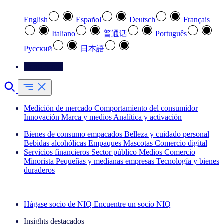
English
Español
Deutsch
Français
Italiano
普通话
Português
Pусский
日本語
Contáctenos
Medición de mercado
Comportamiento del consumidor
Innovación
Marca y medios
Analítica y activación
Bienes de consumo empacados
Belleza y cuidado personal
Bebidas alcohólicas
Empaques
Mascotas
Comercio digital
Servicios financieros
Sector público
Medios
Comercio
Minorista
Pequeñas y medianas empresas
Tecnología y bienes
duraderos
Explore nuestros casos de éxito
Hágase socio de NIQ
Encuentre un socio NIQ
Insights destacados