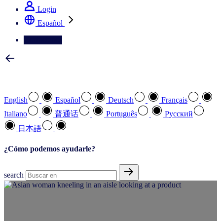
Login
Español
Contáctenos
Seleccione su idioma preferido
English
Español
Deutsch
Français
Italiano
普通话
Português
Pусский
日本語
¿Cómo podemos ayudarle?
search