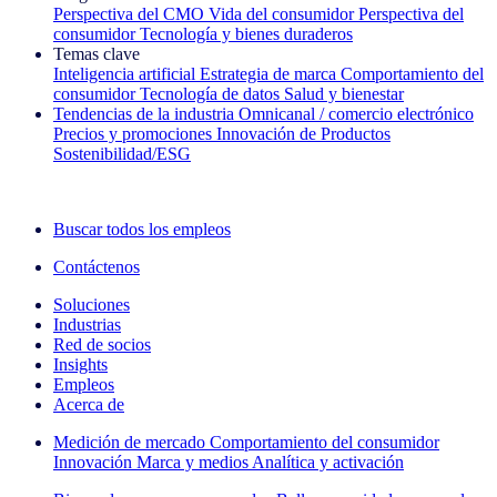
Perspectiva del CMO
Vida del consumidor
Perspectiva del
consumidor
Tecnología y bienes duraderos
Temas clave
Inteligencia artificial
Estrategia de marca
Comportamiento del
consumidor
Tecnología de datos
Salud y bienestar
Tendencias de la industria
Omnicanal / comercio electrónico
Precios y promociones
Innovación de Productos
Sostenibilidad/ESG
La newsletter IQ Brief: Suscríbase ahora
Buscar todos los empleos
Contáctenos
Soluciones
Industrias
Red de socios
Insights
Empleos
Acerca de
Medición de mercado
Comportamiento del consumidor
Innovación
Marca y medios
Analítica y activación