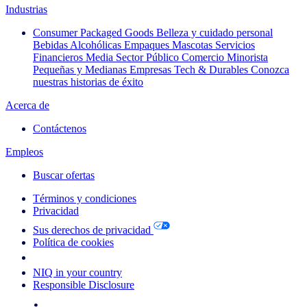
Industrias
Consumer Packaged Goods
Belleza y cuidado personal
Bebidas Alcohólicas
Empaques
Mascotas
Servicios
Financieros
Media
Sector Público
Comercio Minorista
Pequeñas y Medianas Empresas
Tech & Durables
Conozca
nuestras historias de éxito
Acerca de
Contáctenos
Empleos
Buscar ofertas
Términos y condiciones
Privacidad
Sus derechos de privacidad
Política de cookies
Your Cookie Choices
NIQ in your country
Responsible Disclosure