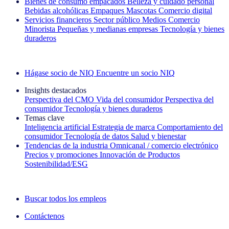
Bienes de consumo empacados
Belleza y cuidado personal
Bebidas alcohólicas
Empaques
Mascotas
Comercio digital
Servicios financieros
Sector público
Medios
Comercio
Minorista
Pequeñas y medianas empresas
Tecnología y bienes
duraderos
Explore nuestros casos de éxito
Hágase socio de NIQ
Encuentre un socio NIQ
Insights destacados
Perspectiva del CMO
Vida del consumidor
Perspectiva del
consumidor
Tecnología y bienes duraderos
Temas clave
Inteligencia artificial
Estrategia de marca
Comportamiento del
consumidor
Tecnología de datos
Salud y bienestar
Tendencias de la industria
Omnicanal / comercio electrónico
Precios y promociones
Innovación de Productos
Sostenibilidad/ESG
La newsletter IQ Brief: Suscríbase ahora
Buscar todos los empleos
Contáctenos