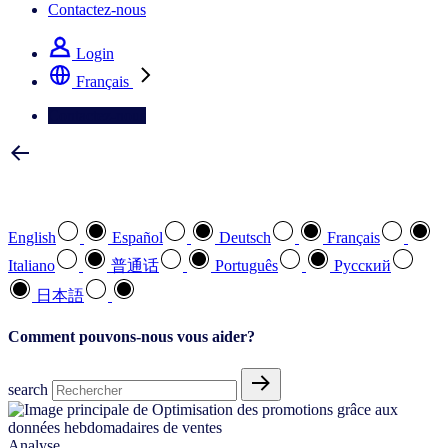
Contactez-nous
Login
Français
Contactez-nous
Sélectionnez votre langue préférée
English
Español
Deutsch
Français
Italiano
普通话
Português
Pусский
日本語
Comment pouvons-nous vous aider?
search
Analyse