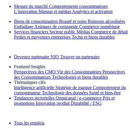
Mesure du marché
Comportements consommateurs
L’innovation
Marque et médias
Analytics et activation
Biens de consommation
Beauté et soins
Boissons alcoolisées
Emballage
Animaux de compagnie
Commerce numérique
Services financiers
Secteur public
Médias
Commerce de détail
Petites et moyennes entreprises
Techn et biens durables
Découvrez nos exemples de réussite
Devenez partenaire NIQ
Trouver un partenaire
Featured Insights
Perspectives des CMO
Vie des Consommateurs
Perspectives
des Consommateurs
Technologies et biens durables
Thématiques clés
Intelligence artificielle
Stratégie de marque
Comportement du
consommateur
Technologie des données
Santé et bien‑être
Tendances sectorielles
Omnicanal / e‑commerce
Prix et
promotions
Innovation produit
Durabilité / ESG
La lettre d'information IQ Brief : S'inscrire maintenant
Tous les emplois