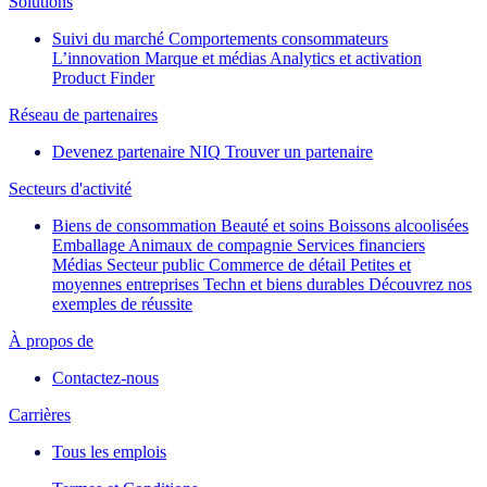
Solutions
Suivi du marché
Comportements consommateurs
L’innovation
Marque et médias
Analytics et activation
Product Finder
Réseau de partenaires
Devenez partenaire NIQ
Trouver un partenaire
Secteurs d'activité
Biens de consommation
Beauté et soins
Boissons alcoolisées
Emballage
Animaux de compagnie
Services financiers
Médias
Secteur public
Commerce de détail
Petites et
moyennes entreprises
Techn et biens durables
Découvrez nos
exemples de réussite
À propos de
Contactez-nous
Carrières
Tous les emplois