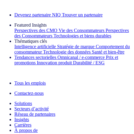
Découvrez nos exemples de réussite
Devenez partenaire NIQ
Trouver un partenaire
Featured Insights
Perspectives des CMO
Vie des Consommateurs
Perspectives
des Consommateurs
Technologies et biens durables
Thématiques clés
Intelligence artificielle
Stratégie de marque
Comportement du
consommateur
Technologie des données
Santé et bien‑être
Tendances sectorielles
Omnicanal / e‑commerce
Prix et
promotions
Innovation produit
Durabilité / ESG
La lettre d'information IQ Brief : S'inscrire maintenant
Tous les emplois
Contactez-nous
Solutions
Secteurs d’activité
Réseau de partenaires
Insights
Carrières
À propos de