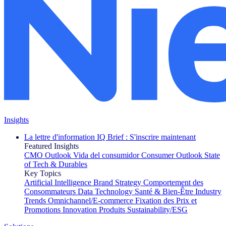
Insights
La lettre d'information IQ Brief : S'inscrire maintenant
Featured Insights
CMO Outlook
Vida del consumidor
Consumer Outlook
State
of Tech & Durables
Key Topics
Artificial Intelligence
Brand Strategy
Comportement des
Consommateurs
Data Technology
Santé & Bien-Être
Industry
Trends
Omnichannel/E-commerce
Fixation des Prix et
Promotions
Innovation Produits
Sustainability/ESG