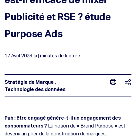
Publicité et RSE ? étude
Purpose Ads
17
Avril
2023
[x] minutes de lecture
Stratégie de Marque
,
Technologie des données
Pub : être engagé génère-t-il un engagement des
consommateurs ?
La notion de « Brand Purpose » est
est-il efficace de mixer Publicité et RSE ? étude Purpose Ads
devenu un pilier de la construction de marques,