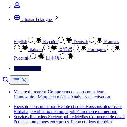
Choisir la langue
Sélectionnez votre langue préférée
English
Español
Deutsch
Français
Italiano
普通话
Português
Pусский
日本語
Contactez-nous
Mesure du marché
Comportements consommateurs
L’innovation
Marque et médias
Analytics et activation
Biens de consommation
Beauté et soins
Boissons alcoolisées
Emballage
Animaux de compagnie
Commerce numérique
Services financiers
Secteur public
Médias
Commerce de détail
Petites et moyennes entreprises
Techn et biens durables