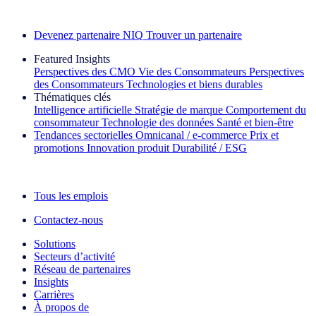
Découvrez nos exemples de réussite
Devenez partenaire NIQ
Trouver un partenaire
Featured Insights
Perspectives des CMO
Vie des Consommateurs
Perspectives
des Consommateurs
Technologies et biens durables
Thématiques clés
Intelligence artificielle
Stratégie de marque
Comportement du
consommateur
Technologie des données
Santé et bien‑être
Tendances sectorielles
Omnicanal / e‑commerce
Prix et
promotions
Innovation produit
Durabilité / ESG
La lettre d'information IQ Brief : S'inscrire maintenant
Tous les emplois
Contactez-nous
Solutions
Secteurs d’activité
Réseau de partenaires
Insights
Carrières
À propos de