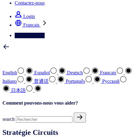
Contactez-nous
Login
Français
Contactez-nous
Sélectionnez votre langue préférée
English
Español
Deutsch
Français
Italiano
普通话
Português
Pусский
日本語
Comment pouvons-nous vous aider?
search
Stratégie Circuits