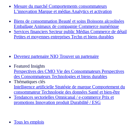
Mesure du marché
Comportements consommateurs
L’innovation
Marque et médias
Analytics et activation
Biens de consommation
Beauté et soins
Boissons alcoolisées
Emballage
Animaux de compagnie
Commerce numérique
Services financiers
Secteur public
Médias
Commerce de détail
Petites et moyennes entreprises
Techn et biens durables
Découvrez nos exemples de réussite
Devenez partenaire NIQ
Trouver un partenaire
Featured Insights
Perspectives des CMO
Vie des Consommateurs
Perspectives
des Consommateurs
Technologies et biens durables
Thématiques clés
Intelligence artificielle
Stratégie de marque
Comportement du
consommateur
Technologie des données
Santé et bien‑être
Tendances sectorielles
Omnicanal / e‑commerce
Prix et
promotions
Innovation produit
Durabilité / ESG
La lettre d'information IQ Brief : S'inscrire maintenant
Tous les emplois