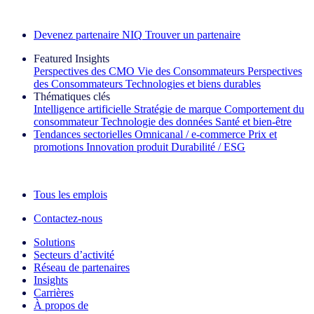
Découvrez nos exemples de réussite
Devenez partenaire NIQ
Trouver un partenaire
Featured Insights
Perspectives des CMO
Vie des Consommateurs
Perspectives
des Consommateurs
Technologies et biens durables
Thématiques clés
Intelligence artificielle
Stratégie de marque
Comportement du
consommateur
Technologie des données
Santé et bien‑être
Tendances sectorielles
Omnicanal / e‑commerce
Prix et
promotions
Innovation produit
Durabilité / ESG
La lettre d'information IQ Brief : S'inscrire maintenant
Tous les emplois
Contactez-nous
Solutions
Secteurs d’activité
Réseau de partenaires
Insights
Carrières
À propos de