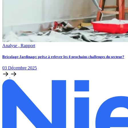
Analyse
,
Rapport
Bricolage-Jardinage: prêt.e à relever les 4 prochains challenges du secteur?
03
Décembre
2025