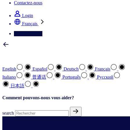
Contactez-nous
Login
Français
Contactez-nous
Sélectionnez votre langue préférée
English
Español
Deutsch
Français
Italiano
普通话
Português
Pусский
日本語
Comment pouvons-nous vous aider?
search