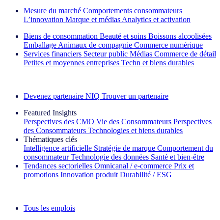
Mesure du marché
Comportements consommateurs
L’innovation
Marque et médias
Analytics et activation
Biens de consommation
Beauté et soins
Boissons alcoolisées
Emballage
Animaux de compagnie
Commerce numérique
Services financiers
Secteur public
Médias
Commerce de détail
Petites et moyennes entreprises
Techn et biens durables
Découvrez nos exemples de réussite
Devenez partenaire NIQ
Trouver un partenaire
Featured Insights
Perspectives des CMO
Vie des Consommateurs
Perspectives
des Consommateurs
Technologies et biens durables
Thématiques clés
Intelligence artificielle
Stratégie de marque
Comportement du
consommateur
Technologie des données
Santé et bien‑être
Tendances sectorielles
Omnicanal / e‑commerce
Prix et
promotions
Innovation produit
Durabilité / ESG
La lettre d'information IQ Brief : S'inscrire maintenant
Tous les emplois