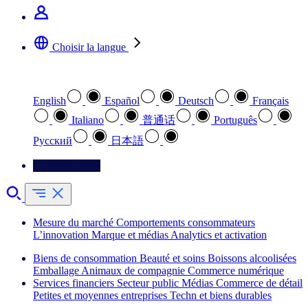
Choisir la langue
Sélectionnez votre langue préférée
English
Español
Deutsch
Français
Italiano
普通话
Português
Pусский
日本語
Contactez-nous
Mesure du marché
Comportements consommateurs
L’innovation
Marque et médias
Analytics et activation
Biens de consommation
Beauté et soins
Boissons alcoolisées
Emballage
Animaux de compagnie
Commerce numérique
Services financiers
Secteur public
Médias
Commerce de détail
Petites et moyennes entreprises
Techn et biens durables