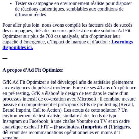
Tester sa campagne en environnement réaliste pour disposer
de réactions authentiques, semblables aux conditions de
diffusion réelles
Pour aller plus loin, nous avons compilé les facteurs clés de succès
des campagnes, tirés des mesures pré-test de notre solution Ad Fit
Optimizer sur plus de 700 cas analysés, afin d’optimiser leur
capacité d’émergence, d’impact de marque et d’action :
Learnings
disponibles ici.
—
A propos d’Ad Fit Optimizer
GfK Ad Fit Optimizer a été développé afin de satisfaire pleinement
aux exigences du pré-test moderne. Forte de ses 40 ans d’expérience
en pré-testing, GfK a élaboré le design de test dans le cadre d’un
processus intensif de co-création avec Microsoft ; il combine mesure
passive du comportement et principaux KPIs de pre-testing (Recall,
Brand Imprint, Call to Action). Les atouts de cette solution ? Un
environnement de test réaliste, similaire à des feeds de type
Instagram ou Facebook, à une chaîne Youtube ou TV et un cadre
analytique exclusif
FIT – (F)ascinates, (I)mprints et (T)riggers
,
délivrant des recommandations opérationnelles en moins d’1
semaine.