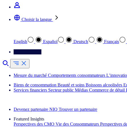
Choisir la langue
Sélectionnez votre langue préférée
English
Español
Deutsch
Français
Contactez-nous
Mesure du marché
Comportements consommateurs
L’innovati
Biens de consommation
Beauté et soins
Boissons alcoolisées
E
Services financiers
Secteur public
Médias
Commerce de détail
Découvrez nos exemples de réussite
Devenez partenaire NIQ
Trouver un partenaire
Featured Insights
Perspectives des CMO
Vie des Consommateurs
Perspectives 