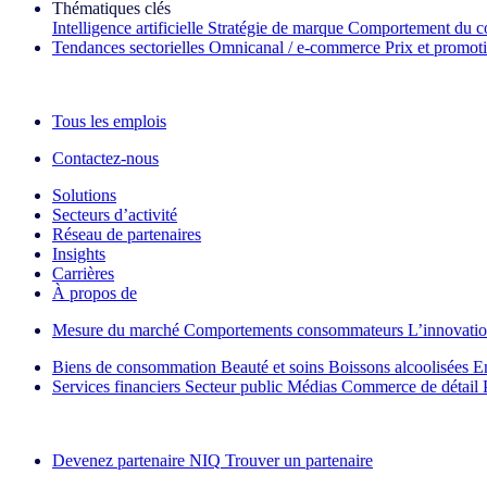
Thématiques clés
Intelligence artificielle
Stratégie de marque
Comportement du c
Tendances sectorielles
Omnicanal / e‑commerce
Prix et promot
La lettre d'information IQ Brief : S'inscrire maintenant
Tous les emplois
Contactez-nous
Solutions
Secteurs d’activité
Réseau de partenaires
Insights
Carrières
À propos de
Mesure du marché
Comportements consommateurs
L’innovati
Biens de consommation
Beauté et soins
Boissons alcoolisées
E
Services financiers
Secteur public
Médias
Commerce de détail
Découvrez nos exemples de réussite
Devenez partenaire NIQ
Trouver un partenaire