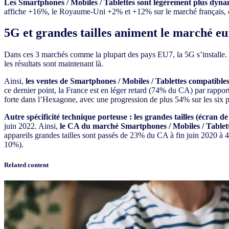
Les Smartphones / Mobiles / Tablettes sont légèrement plus dyna
affiche +16%, le Royaume-Uni +2% et +12% sur le marché français, ce d
5G et grandes tailles animent le marché e
Dans ces 3 marchés comme la plupart des pays EU7, la 5G s’installe. L
les résultats sont maintenant là.
Ainsi,
les ventes de Smartphones / Mobiles / Tablettes compatible
ce dernier point, la France est en léger retard (74% du CA) par rap
forte dans l’Hexagone, avec une progression de plus 54% sur les six 
Autre spécificité technique porteuse : les grandes tailles (écran de
juin 2022. Ainsi,
le CA du marché Smartphones / Mobiles / Tablette
appareils grandes tailles sont passés de 23% du CA à fin juin 2020 à 4
10%).
Related content