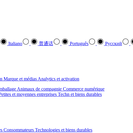
Italiano
普通话
Português
Pусский
on
Marque et médias
Analytics et activation
mballage
Animaux de compagnie
Commerce numérique
Petites et moyennes entreprises
Techn et biens durables
des Consommateurs
Technologies et biens durables