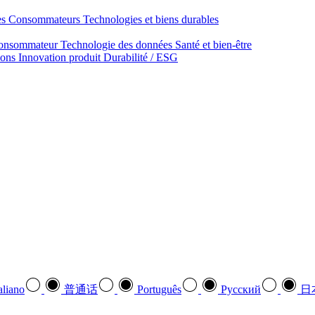
des Consommateurs
Technologies et biens durables
onsommateur
Technologie des données
Santé et bien‑être
ions
Innovation produit
Durabilité / ESG
aliano
普通话
Português
Pусский
日