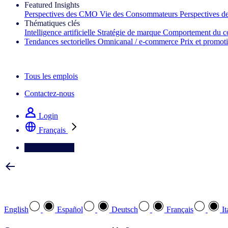
Featured Insights
Perspectives des CMO
Vie des Consommateurs
Perspectives 
Thématiques clés
Intelligence artificielle
Stratégie de marque
Comportement du c
Tendances sectorielles
Omnicanal / e‑commerce
Prix et promot
La lettre d'information IQ Brief : S'inscrire maintenant
Tous les emplois
Contactez-nous
Login
Français
Contactez-nous
Sélectionnez votre langue préférée
English
Español
Deutsch
Français
It