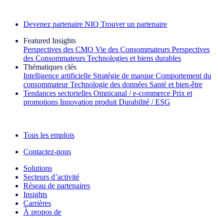
Découvrez nos exemples de réussite
Devenez partenaire NIQ
Trouver un partenaire
Featured Insights
Perspectives des CMO
Vie des Consommateurs
Perspectives
des Consommateurs
Technologies et biens durables
Thématiques clés
Intelligence artificielle
Stratégie de marque
Comportement du
consommateur
Technologie des données
Santé et bien‑être
Tendances sectorielles
Omnicanal / e‑commerce
Prix et
promotions
Innovation produit
Durabilité / ESG
La lettre d'information IQ Brief : S'inscrire maintenant
Tous les emplois
Contactez-nous
Solutions
Secteurs d’activité
Réseau de partenaires
Insights
Carrières
À propos de