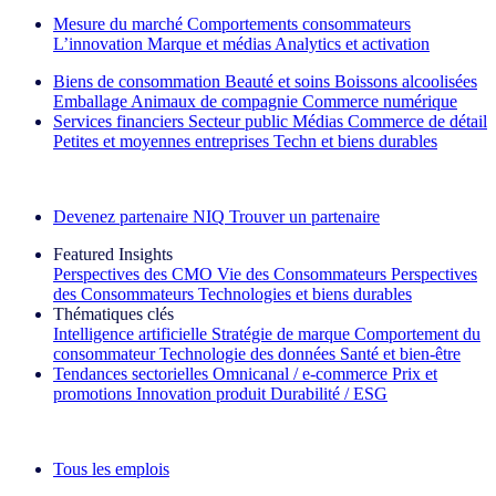
Mesure du marché
Comportements consommateurs
L’innovation
Marque et médias
Analytics et activation
Biens de consommation
Beauté et soins
Boissons alcoolisées
Emballage
Animaux de compagnie
Commerce numérique
Services financiers
Secteur public
Médias
Commerce de détail
Petites et moyennes entreprises
Techn et biens durables
Découvrez nos exemples de réussite
Devenez partenaire NIQ
Trouver un partenaire
Featured Insights
Perspectives des CMO
Vie des Consommateurs
Perspectives
des Consommateurs
Technologies et biens durables
Thématiques clés
Intelligence artificielle
Stratégie de marque
Comportement du
consommateur
Technologie des données
Santé et bien‑être
Tendances sectorielles
Omnicanal / e‑commerce
Prix et
promotions
Innovation produit
Durabilité / ESG
La lettre d'information IQ Brief : S'inscrire maintenant
Tous les emplois