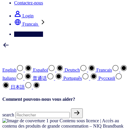
Contactez-nous
Login
Français
Contactez-nous
Sélectionnez votre langue préférée
English
Español
Deutsch
Français
Italiano
普通话
Português
Pусский
日本語
Comment pouvons-nous vous aider?
search