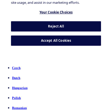
Czech
Dutch
Hungarian
Polish
Romanian