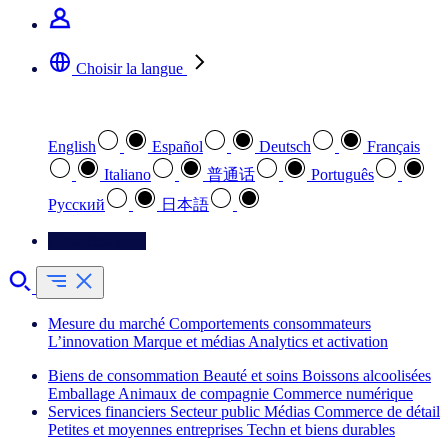
Choisir la langue
Sélectionnez votre langue préférée
English
Español
Deutsch
Français
Italiano
普通话
Português
Pусский
日本語
Contactez-nous
Mesure du marché
Comportements consommateurs
L’innovation
Marque et médias
Analytics et activation
Biens de consommation
Beauté et soins
Boissons alcoolisées
Emballage
Animaux de compagnie
Commerce numérique
Services financiers
Secteur public
Médias
Commerce de détail
Petites et moyennes entreprises
Techn et biens durables