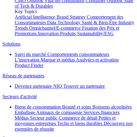
CMO Outlook
Vida del consumidor
Consumer Outlook
State
of Tech & Durables
Key Topics
Artificial Intelligence
Brand Strategy
Comportement des
Consommateurs
Data Technology
Santé & Bien-Être
Industry
Trends
Omnichannel/E-commerce
Fixation des Prix et
Promotions
Innovation Produits
Sustainability/ESG
Solutions
Suivi du marché
Comportements consommateurs
L’innovation
Marque et médias
Analytics et activation
Product Finder
Réseau de partenaires
Devenez partenaire NIQ
Trouver un partenaire
Secteurs d'activité
Biens de consommation
Beauté et soins
Boissons alcoolisées
Emballage
Animaux de compagnie
Services financiers
Médias
Secteur public
Commerce de détail
Petites et
moyennes entreprises
Techn et biens durables
Découvrez nos
exemples de réussite