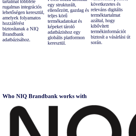
tartalmat többféle
következetes és
egy strukturált,
rugalmas integrációs
releváns digitális
ellenőrzött, gazdag és
lehetőségen keresztül,
terméktartalmat
teljes körű
amelyek folyamatos
azáltal, hogy
termékadatokat és
hozzáférést
kibővített
képeket tároló
biztosítanak a NIQ
termékinformációt
adatbázishoz egy
Brandbank
biztosít a vásárlási út
globális platformon
adatbázisához.
során.
keresztül.
Who NIQ Brandbank works with