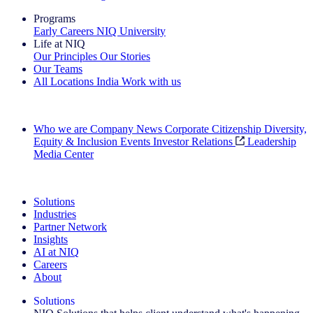
Programs
Early Careers
NIQ University
Life at NIQ
Our Principles
Our Stories
Our Teams
All Locations
India
Work with us
Search All Jobs
Who we are
Company News
Corporate Citizenship
Diversity,
Equity & Inclusion
Events
Investor Relations
Leadership
Media Center
See how we deliver the Full View
Solutions
Industries
Partner Network
Insights
AI at NIQ
Careers
About
Solutions