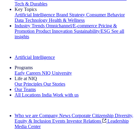
Tech & Durables
Key Topics
Artificial Intelligence
Brand Strategy
Consumer Behavior
Data Technology
Health & Wellness
Industry Trends
Omnichannel/E-commerce
Pricing &
Promotion
Product Innovation
Sustainability/ESG
See all
insights
The IQ Brief Newsletter: Sign up now
Artificial Intelligence
Programs
Early Careers
NIQ University
Life at NIQ
Our Principles
Our Stories
Our Teams
All Locations
India
Work with us
Search All Jobs
Who we are
Company News
Corporate Citizenship
Diversity,
Equity & Inclusion
Events
Investor Relations
Leadership
Media Center