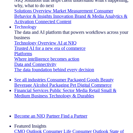
NIQ Solutions that helps client understand what's happening,
why, what to do next
Solutions Overview
Market Measurement
Consumer
Behavior & Insights
Innovation
Brand & Media
Analytics &
Activation
Connected Content
Technology
The data and AI platform that powers workflows across your
business
Technology Overview
AI at NIQ
Trusted AI for a new era of commerce
Platforms
Where intelligence becomes action
Data and Connectivity
The data foundation behind every decision
See all industries
Consumer Packaged Goods
Beauty
Beverage Alcohol
Packaging
Pet
Digital Commerce
Financial Services
Public Sector
Media
Retail
Small &
Medium Business
Technology & Durables
Explore Our Success Stories
Become an NIQ Partner
Find a Partner
Featured Insights
CMO Outlook
Consumer Life
Consumer Outlook
State of