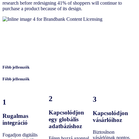
research before redesigning 41% of shoppers will continue to
purchase a product because of its design.
Főbb jellemzők
Főbb jellemzők
2
3
1
Kapcsolódjon
Kapcsolódjon
Rugalmas
egy globális
vásárlóihoz
integráció
adatbázishoz
Biztosítson
Fogadjon digitális
vásárlóinak pontos,
Féren hozzá azonnal