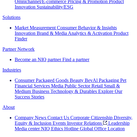
Omnichannel/E-commerce
Pricing & Promotion
Product
Innovation
Sustainability/ESG
Solutions
Market Measurement
Consumer Behavior & Insights
Innovation
Brand & Media
Analytics & Activation
Product
Finder
Partner Network
Become an NIQ partner
Find a partner
Industries
Consumer Packaged Goods
Beauty
BevAl
Packaging
Pet
Financial Services
Media
Public Sector
Retail
Small &
Medium Business
Technology & Durables
Explore Our
Success Stories
About
Company News
Contact Us
Corporate Citizenship
Diversity,
Equity & Inclusion
Events
Investor Relations
Leadership
Media center
NIQ Ethics Hotline
Global Office Location