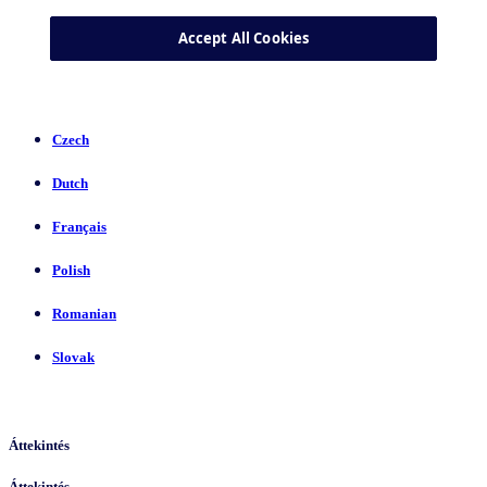
Czech
Dutch
Français
Polish
Romanian
Slovak
Áttekintés
Áttekintés