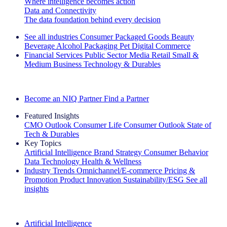
Where intelligence becomes action
Data and Connectivity
The data foundation behind every decision
See all industries
Consumer Packaged Goods
Beauty
Beverage Alcohol
Packaging
Pet
Digital Commerce
Financial Services
Public Sector
Media
Retail
Small &
Medium Business
Technology & Durables
Explore Our Success Stories
Become an NIQ Partner
Find a Partner
Featured Insights
CMO Outlook
Consumer Life
Consumer Outlook
State of
Tech & Durables
Key Topics
Artificial Intelligence
Brand Strategy
Consumer Behavior
Data Technology
Health & Wellness
Industry Trends
Omnichannel/E-commerce
Pricing &
Promotion
Product Innovation
Sustainability/ESG
See all
insights
The IQ Brief Newsletter: Sign up now
Artificial Intelligence