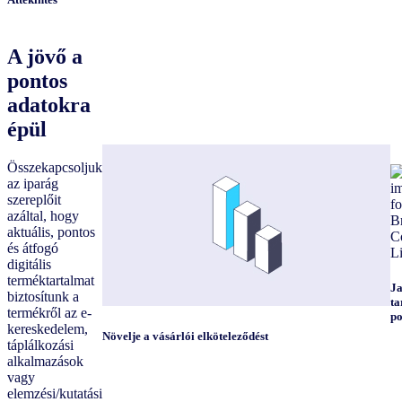
A jövő a
pontos
adatokra
épül
Összekapcsoljuk
az iparág
szereplőit
azáltal, hogy
aktuális, pontos
és átfogó
digitális
terméktartalmat
Ja
biztosítunk a
ta
termékről az e-
po
kereskedelem,
Növelje a vásárlói elköteleződést
táplálkozási
alkalmazások
vagy
elemzési/kutatási