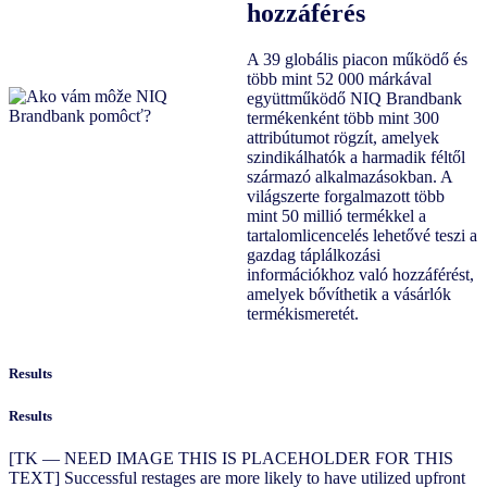
hozzáférés
A 39 globális piacon működő és
több mint 52 000 márkával
együttműködő NIQ Brandbank
termékenként több mint 300
attribútumot rögzít, amelyek
szindikálhatók a harmadik féltől
származó alkalmazásokban. A
világszerte forgalmazott több
mint 50 millió termékkel a
tartalomlicencelés lehetővé teszi a
gazdag táplálkozási
információkhoz való hozzáférést,
amelyek bővíthetik a vásárlók
termékismeretét.
Results
Results
[TK — NEED IMAGE THIS IS PLACEHOLDER FOR THIS
TEXT] Successful restages are more likely to have utilized upfront