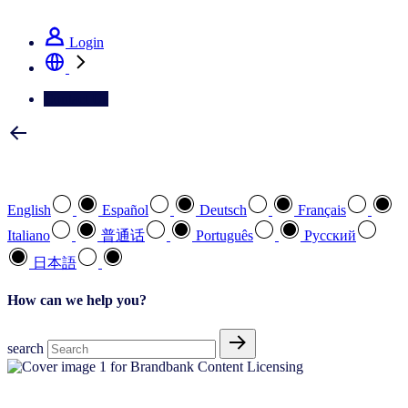
See how we deliver the Full View
Login
Contact Us
Select your preferred language
English
Español
Deutsch
Français
Italiano
普通话
Português
Pусский
日本語
How can we help you?
search
Optimize your performance