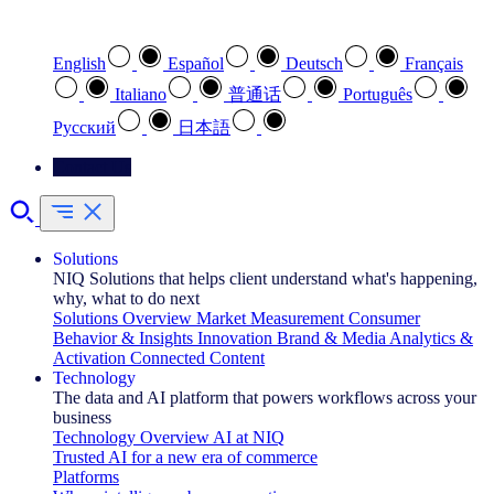
Select your preferred language
English
Español
Deutsch
Français
Italiano
普通话
Português
Pусский
日本語
Contact Us
Solutions
NIQ Solutions that helps client understand what's happening,
why, what to do next
Solutions Overview
Market Measurement
Consumer
Behavior & Insights
Innovation
Brand & Media
Analytics &
Activation
Connected Content
Technology
The data and AI platform that powers workflows across your
business
Technology Overview
AI at NIQ
Trusted AI for a new era of commerce
Platforms