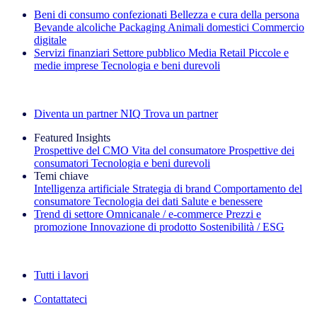
Beni di consumo confezionati
Bellezza e cura della persona
Bevande alcoliche
Packaging
Animali domestici
Commercio
digitale
Servizi finanziari
Settore pubblico
Media
Retail
Piccole e
medie imprese
Tecnologia e beni durevoli
Esplora le nostre storie di successo
Diventa un partner NIQ
Trova un partner
Featured Insights
Prospettive del CMO
Vita del consumatore
Prospettive dei
consumatori
Tecnologia e beni durevoli
Temi chiave
Intelligenza artificiale
Strategia di brand
Comportamento del
consumatore
Tecnologia dei dati
Salute e benessere
Trend di settore
Omnicanale / e‑commerce
Prezzi e
promozione
Innovazione di prodotto
Sostenibilità / ESG
La newsletter IQ Brief: Iscriviti ora
Tutti i lavori
Contattateci