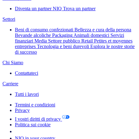
Diventa un partner NIQ
Trova un partner
Settori
Beni di consumo confezionati
Bellezza e cura della persona
Bevande alcoliche
Packaging
Animali domestici
Servizi
finanziari
Media
Settore pubblico
Retail
Petites et moyennes
entreprises
Tecnologia e beni durevoli
Esplora le nostre storie
di successo
Chi Siamo
Contattateci
Carriere
Tutti i lavori
Termini e condizioni
Privacy
I vostri diritti di privacy
Politica sui cookie
Your Cookie Choices
NIQ in your country