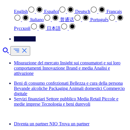
English
Español
Deutsch
Français
Italiano
普通话
Português
Pусский
日本語
Contattateci
Misurazione del mercato
Insight sui consumatori e sui loro
comportamenti
Innovazione
Brand e media
Analisi e
attivazione
Beni di consumo confezionati
Bellezza e cura della persona
Bevande alcoliche
Packaging
Animali domestici
Commercio
digitale
Servizi finanziari
Settore pubblico
Media
Retail
Piccole e
medie imprese
Tecnologia e beni durevoli
Esplora le nostre storie di successo
Diventa un partner NIQ
Trova un partner