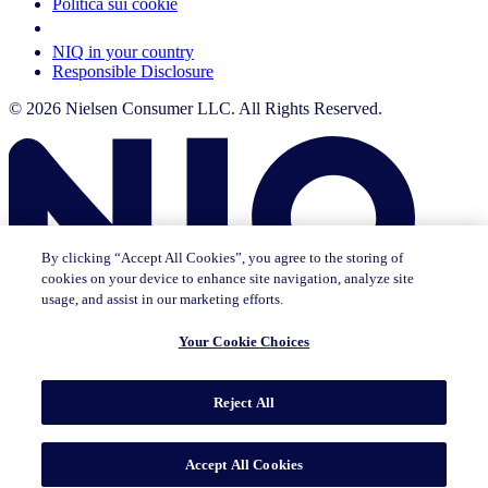
Politica sui cookie
Your Cookie Choices
NIQ in your country
Responsible Disclosure
© 2026 Nielsen Consumer LLC. All Rights Reserved.
By clicking “Accept All Cookies”, you agree to the storing of
cookies on your device to enhance site navigation, analyze site
usage, and assist in our marketing efforts.
Your Cookie Choices
Questa pagina non esiste in [x]. Puoi continuare a consultare la
pagina in cui ti trovi attualmente o andare alla homepage in lingua
Reject All
[x].
Vai alla pagina iniziale
Go to English Page
Accept All Cookies