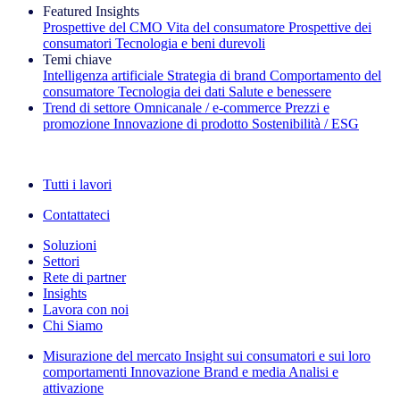
Featured Insights
Prospettive del CMO
Vita del consumatore
Prospettive dei
consumatori
Tecnologia e beni durevoli
Temi chiave
Intelligenza artificiale
Strategia di brand
Comportamento del
consumatore
Tecnologia dei dati
Salute e benessere
Trend di settore
Omnicanale / e‑commerce
Prezzi e
promozione
Innovazione di prodotto
Sostenibilità / ESG
La newsletter IQ Brief: Iscriviti ora
Tutti i lavori
Contattateci
Soluzioni
Settori
Rete di partner
Insights
Lavora con noi
Chi Siamo
Misurazione del mercato
Insight sui consumatori e sui loro
comportamenti
Innovazione
Brand e media
Analisi e
attivazione