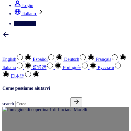
Login
Italiano
Contattateci
Selezionare la lingua preferita
English
Español
Deutsch
Français
Italiano
普通话
Português
Pусский
日本語
Come possiamo aiutarvi
search