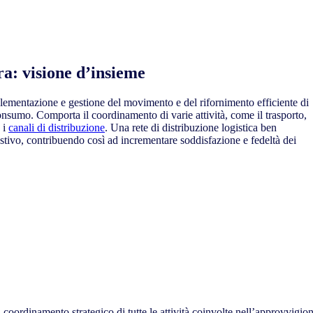
ra: visione d’insieme
implementazione e gestione del movimento e del rifornimento efficiente di
onsumo. Comporta il coordinamento di varie attività, come il trasporto,
 i
canali di distribuzione
. Una rete di distribuzione logistica ben
estivo, contribuendo così ad incrementare soddisfazione e fedeltà dei
tura
ordinamento strategico di tutte le attività coinvolte nell’approvvigion