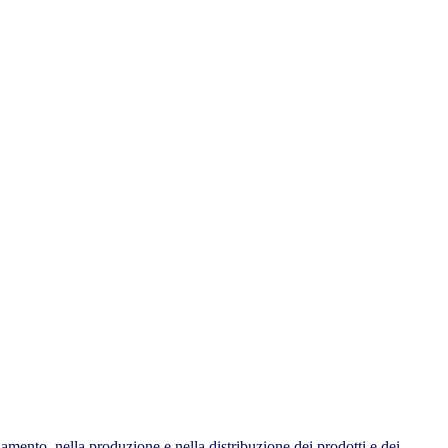
amento, nella produzione e nella distribuzione dei prodotti e dei