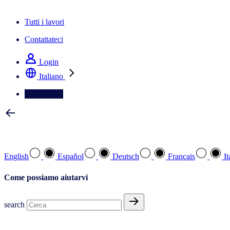
La newsletter IQ Brief: Iscriviti ora
Tutti i lavori
Contattateci
Login
Italiano
Contattateci
Selezionare la lingua preferita
English
Español
Deutsch
Français
It
Come possiamo aiutarvi
search