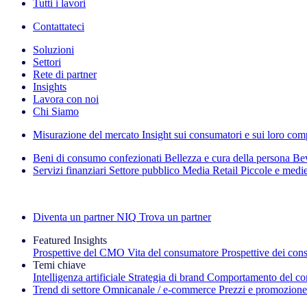
Tutti i lavori
Contattateci
Soluzioni
Settori
Rete di partner
Insights
Lavora con noi
Chi Siamo
Misurazione del mercato
Insight sui consumatori e sui loro co
Beni di consumo confezionati
Bellezza e cura della persona
Bev
Servizi finanziari
Settore pubblico
Media
Retail
Piccole e medi
Esplora le nostre storie di successo
Diventa un partner NIQ
Trova un partner
Featured Insights
Prospettive del CMO
Vita del consumatore
Prospettive dei con
Temi chiave
Intelligenza artificiale
Strategia di brand
Comportamento del co
Trend di settore
Omnicanale / e‑commerce
Prezzi e promozione