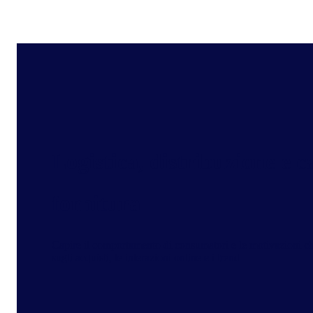
Logistica, distribuzione e c
fornitura
Capire il comportamento di consumatori e le motivazioni che
sugli acquisti, le interazioni online e i trend