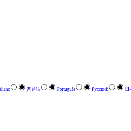
aliano
普通话
Português
Pусский
日