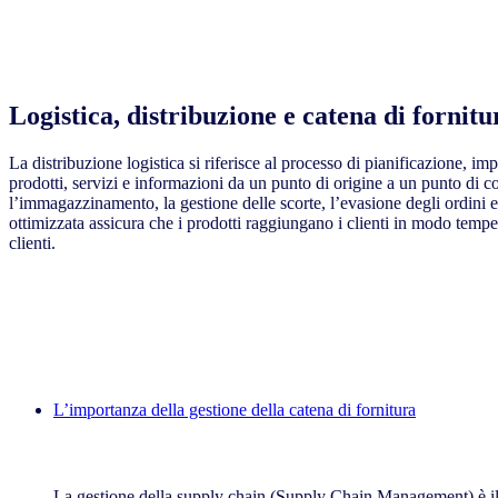
Logistica, distribuzione e catena di fornitu
La distribuzione logistica si riferisce al processo di pianificazione, 
prodotti, servizi e informazioni da un punto di origine a un punto di c
l’immagazzinamento, la gestione delle scorte, l’evasione degli ordini e
ottimizzata assicura che i prodotti raggiungano i clienti in modo temp
clienti.
L’importanza della gestione della catena di fornitura
L’importanza della gestione della catena di forni
La gestione della supply chain (Supply Chain Management) è il co