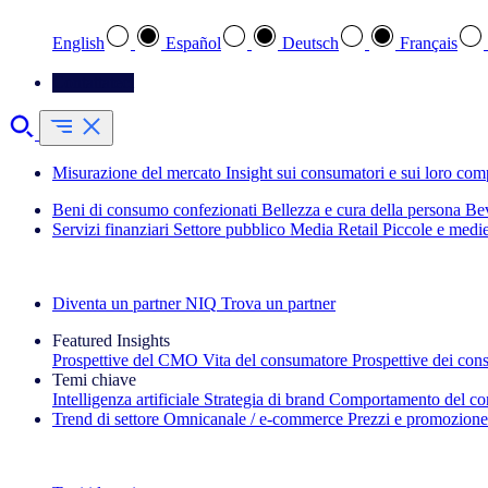
English
Español
Deutsch
Français
Contattateci
Misurazione del mercato
Insight sui consumatori e sui loro co
Beni di consumo confezionati
Bellezza e cura della persona
Bev
Servizi finanziari
Settore pubblico
Media
Retail
Piccole e medi
Esplora le nostre storie di successo
Diventa un partner NIQ
Trova un partner
Featured Insights
Prospettive del CMO
Vita del consumatore
Prospettive dei con
Temi chiave
Intelligenza artificiale
Strategia di brand
Comportamento del co
Trend di settore
Omnicanale / e‑commerce
Prezzi e promozione
La newsletter IQ Brief: Iscriviti ora