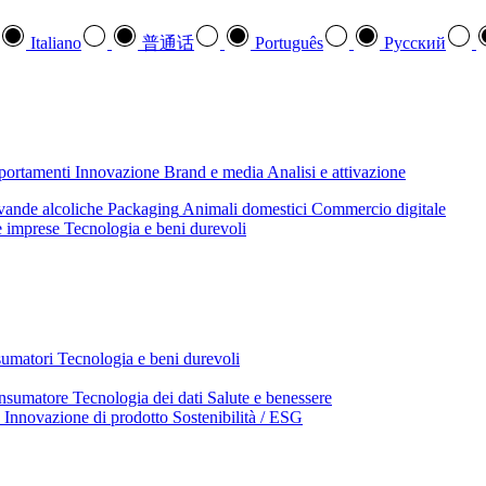
Italiano
普通话
Português
Pусский
mportamenti
Innovazione
Brand e media
Analisi e attivazione
ande alcoliche
Packaging
Animali domestici
Commercio digitale
e imprese
Tecnologia e beni durevoli
sumatori
Tecnologia e beni durevoli
nsumatore
Tecnologia dei dati
Salute e benessere
Innovazione di prodotto
Sostenibilità / ESG