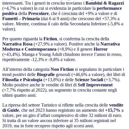
interessanti. Tra i generi in crescita troviamo i
Bambini & Ragazzi
(+4,7% a valore) in cui si evidenzia in particolare la
performance
positiva
della
Prescolare
, che è cresciuta del +9% a valore e di
Fumetti – Primaria
(dai 6 ai 9 anni) che crescono del +57,3% a
valore. Mentre, continua il calo della Secondaria Inferiore (-5,8% a
valore).
Per quanto riguarda la
Fiction
, si conferma la crescita della
Narrativa Rosa
(+27,9% a valore). Positive anche la
Narrativa
Moderna e Contemporanea
(+8,9%) e il genere
Horror
(+43,4%). Manga e Young Adult chiudono invece l’anno in rosso,
rispettivamente -12,3% e -9,8% a valore.
All’interno della categoria
Non Fiction
si segnalano in particolare i
trend positivi delle
Biografie
generali (+46,6% a valore), dei libri di
Filosofia e Psicologia
(+13,8%) e delle
Scienze Sociali
(+3,7%).
Molto positive anche le vendite di libri di
Self Improvement
(+7,7% rispetto al 2022), un segmento in crescita costante negli
ultimi quattro anni.
La ripresa del settore Turistico si riflette nella crescita delle
vendite
di Guide
, che nel 2023 hanno registrato un aumento del
+15,7%
a
valore, per un giro d’affari complessivo di oltre 32 milioni di euro.
Si tratta di un valore ancora inferiore ai 35 milioni registrati nel
2019, ma in forte recupero rispetto agli scorsi anni.