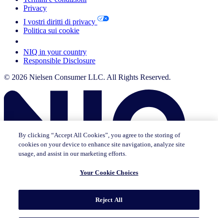
Privacy
I vostri diritti di privacy
Politica sui cookie
Your Cookie Choices
NIQ in your country
Responsible Disclosure
© 2026 Nielsen Consumer LLC. All Rights Reserved.
By clicking “Accept All Cookies”, you agree to the storing of
cookies on your device to enhance site navigation, analyze site
usage, and assist in our marketing efforts.
Your Cookie Choices
Questa pagina non esiste in [x]. Puoi continuare a consultare la
pagina in cui ti trovi attualmente o andare alla homepage in lingua
Reject All
[x].