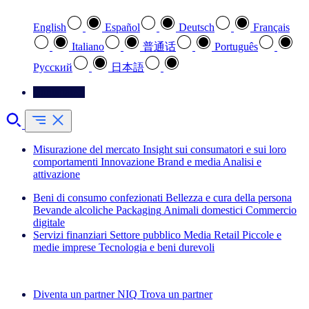
English
Español
Deutsch
Français
Italiano
普通话
Português
Pусский
日本語
Contattateci
Misurazione del mercato
Insight sui consumatori e sui loro
comportamenti
Innovazione
Brand e media
Analisi e
attivazione
Beni di consumo confezionati
Bellezza e cura della persona
Bevande alcoliche
Packaging
Animali domestici
Commercio
digitale
Servizi finanziari
Settore pubblico
Media
Retail
Piccole e
medie imprese
Tecnologia e beni durevoli
Esplora le nostre storie di successo
Diventa un partner NIQ
Trova un partner