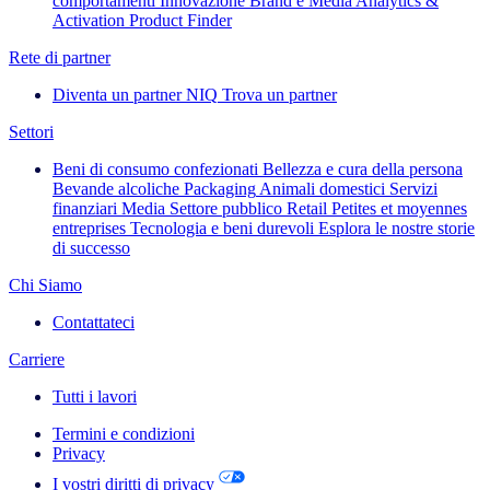
comportamenti
Innovazione
Brand e Media
Analytics &
Activation
Product Finder
Rete di partner
Diventa un partner NIQ
Trova un partner
Settori
Beni di consumo confezionati
Bellezza e cura della persona
Bevande alcoliche
Packaging
Animali domestici
Servizi
finanziari
Media
Settore pubblico
Retail
Petites et moyennes
entreprises
Tecnologia e beni durevoli
Esplora le nostre storie
di successo
Chi Siamo
Contattateci
Carriere
Tutti i lavori
Termini e condizioni
Privacy
I vostri diritti di privacy