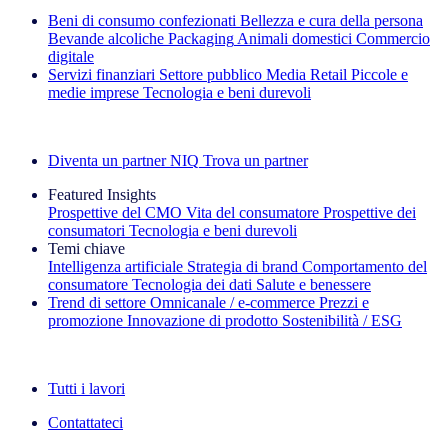
Beni di consumo confezionati
Bellezza e cura della persona
Bevande alcoliche
Packaging
Animali domestici
Commercio
digitale
Servizi finanziari
Settore pubblico
Media
Retail
Piccole e
medie imprese
Tecnologia e beni durevoli
Esplora le nostre storie di successo
Diventa un partner NIQ
Trova un partner
Featured Insights
Prospettive del CMO
Vita del consumatore
Prospettive dei
consumatori
Tecnologia e beni durevoli
Temi chiave
Intelligenza artificiale
Strategia di brand
Comportamento del
consumatore
Tecnologia dei dati
Salute e benessere
Trend di settore
Omnicanale / e‑commerce
Prezzi e
promozione
Innovazione di prodotto
Sostenibilità / ESG
La newsletter IQ Brief: Iscriviti ora
Tutti i lavori
Contattateci