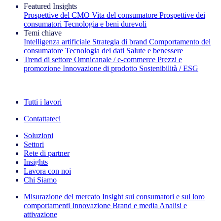
Featured Insights
Prospettive del CMO
Vita del consumatore
Prospettive dei
consumatori
Tecnologia e beni durevoli
Temi chiave
Intelligenza artificiale
Strategia di brand
Comportamento del
consumatore
Tecnologia dei dati
Salute e benessere
Trend di settore
Omnicanale / e‑commerce
Prezzi e
promozione
Innovazione di prodotto
Sostenibilità / ESG
La newsletter IQ Brief: Iscriviti ora
Tutti i lavori
Contattateci
Soluzioni
Settori
Rete di partner
Insights
Lavora con noi
Chi Siamo
Misurazione del mercato
Insight sui consumatori e sui loro
comportamenti
Innovazione
Brand e media
Analisi e
attivazione