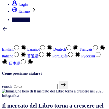
Login
Italiano
Contattateci
Selezionare la lingua preferita
English
Español
Deutsch
Français
Italiano
普通话
Português
Pусский
日本語
Come possiamo aiutarvi
search
Infografica
Il mercato del Libro torna a crescere nel