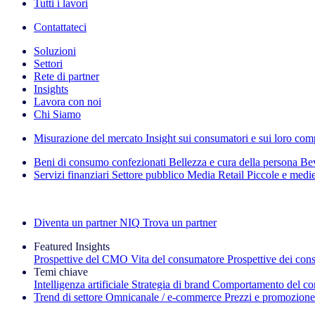
Tutti i lavori
Contattateci
Soluzioni
Settori
Rete di partner
Insights
Lavora con noi
Chi Siamo
Misurazione del mercato
Insight sui consumatori e sui loro co
Beni di consumo confezionati
Bellezza e cura della persona
Bev
Servizi finanziari
Settore pubblico
Media
Retail
Piccole e medi
Esplora le nostre storie di successo
Diventa un partner NIQ
Trova un partner
Featured Insights
Prospettive del CMO
Vita del consumatore
Prospettive dei con
Temi chiave
Intelligenza artificiale
Strategia di brand
Comportamento del co
Trend di settore
Omnicanale / e‑commerce
Prezzi e promozione