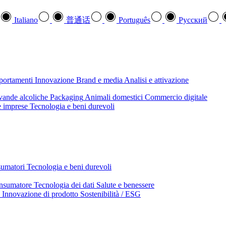
Italiano
普通话
Português
Pусский
mportamenti
Innovazione
Brand e media
Analisi e attivazione
ande alcoliche
Packaging
Animali domestici
Commercio digitale
e imprese
Tecnologia e beni durevoli
sumatori
Tecnologia e beni durevoli
nsumatore
Tecnologia dei dati
Salute e benessere
Innovazione di prodotto
Sostenibilità / ESG