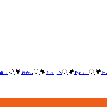
aliano
普通话
Português
Pусский
日