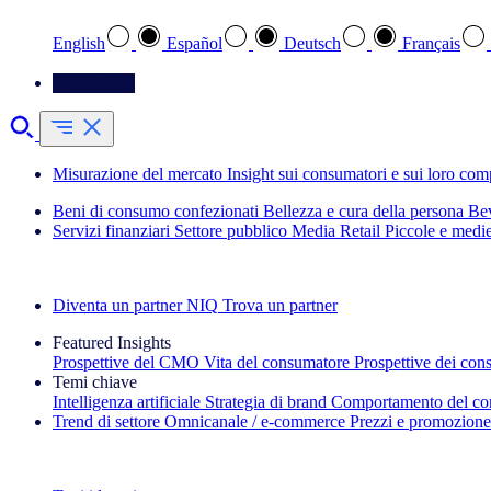
English
Español
Deutsch
Français
Contattateci
Misurazione del mercato
Insight sui consumatori e sui loro co
Beni di consumo confezionati
Bellezza e cura della persona
Bev
Servizi finanziari
Settore pubblico
Media
Retail
Piccole e medi
Esplora le nostre storie di successo
Diventa un partner NIQ
Trova un partner
Featured Insights
Prospettive del CMO
Vita del consumatore
Prospettive dei con
Temi chiave
Intelligenza artificiale
Strategia di brand
Comportamento del co
Trend di settore
Omnicanale / e‑commerce
Prezzi e promozione
La newsletter IQ Brief: Iscriviti ora