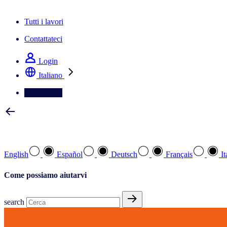
La newsletter IQ Brief: Iscriviti ora
Tutti i lavori
Contattateci
Login
Italiano
Contattateci
Selezionare la lingua preferita
English
Español
Deutsch
Français
It
Come possiamo aiutarvi
search