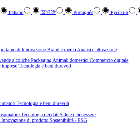
Italiano
普通话
Português
Pусский
mportamenti
Innovazione
Brand e media
Analisi e attivazione
ande alcoliche
Packaging
Animali domestici
Commercio digitale
e imprese
Tecnologia e beni durevoli
sumatori
Tecnologia e beni durevoli
nsumatore
Tecnologia dei dati
Salute e benessere
Innovazione di prodotto
Sostenibilità / ESG