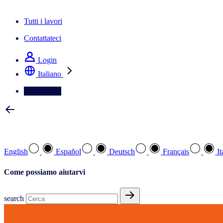
La newsletter IQ Brief: Iscriviti ora
Tutti i lavori
Contattateci
Login
Italiano
Contattateci
Selezionare la lingua preferita
English
Español
Deutsch
Français
It
Come possiamo aiutarvi
search