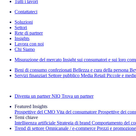
Tutti i lavori
Contattateci
Soluzioni
Settori
Rete di partner
Insights
Lavora con noi
Chi Siamo
Misurazione del mercato
Insight sui consumatori e sui loro co
Beni di consumo confezionati
Bellezza e cura della persona
Bev
Servizi finanziari
Settore pubblico
Media
Retail
Piccole e medi
Esplora le nostre storie di successo
Diventa un partner NIQ
Trova un partner
Featured Insights
Prospettive del CMO
Vita del consumatore
Prospettive dei con
Temi chiave
Intelligenza artificiale
Strategia di brand
Comportamento del co
Trend di settore
Omnicanale / e‑commerce
Prezzi e promozione