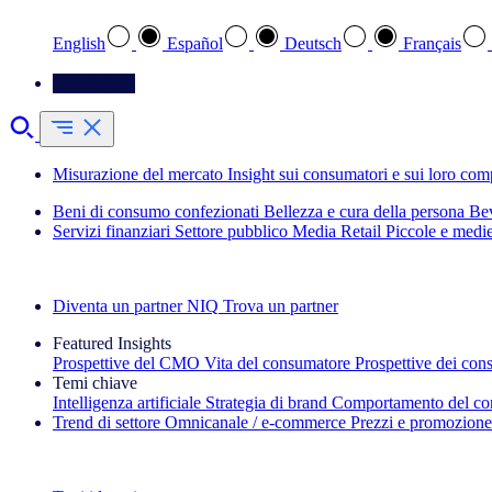
English
Español
Deutsch
Français
Contattateci
Misurazione del mercato
Insight sui consumatori e sui loro co
Beni di consumo confezionati
Bellezza e cura della persona
Bev
Servizi finanziari
Settore pubblico
Media
Retail
Piccole e medi
Esplora le nostre storie di successo
Diventa un partner NIQ
Trova un partner
Featured Insights
Prospettive del CMO
Vita del consumatore
Prospettive dei con
Temi chiave
Intelligenza artificiale
Strategia di brand
Comportamento del co
Trend di settore
Omnicanale / e‑commerce
Prezzi e promozione
La newsletter IQ Brief: Iscriviti ora