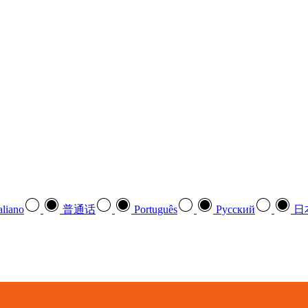
aliano
普通话
Português
Pусский
日