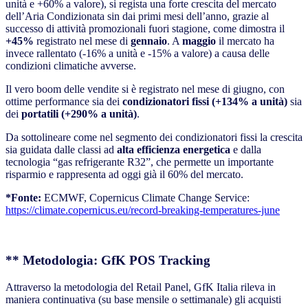
unità e +60% a valore), si regista una forte crescita del mercato
dell’Aria Condizionata sin dai primi mesi dell’anno, grazie al
successo di attività promozionali fuori stagione, come dimostra il
+45%
registrato nel mese di
gennaio
. A
maggio
il mercato ha
invece rallentato (-16% a unità e -15% a valore) a causa delle
condizioni climatiche avverse.
Il vero boom delle vendite si è registrato nel mese di giugno, con
ottime performance sia dei
condizionatori fissi (+134% a unità)
sia
dei
portatili (+290% a unità)
.
Da sottolineare come nel segmento dei condizionatori fissi la crescita
sia guidata dalle classi ad
alta efficienza energetica
e dalla
tecnologia “gas refrigerante R32”, che permette un importante
risparmio e rappresenta ad oggi già il 60% del mercato.
*Fonte:
ECMWF, Copernicus Climate Change Service:
https://climate.copernicus.eu/record-breaking-temperatures-june
** Metodologia: GfK POS Tracking
Attraverso la metodologia del Retail Panel, GfK Italia rileva in
maniera continuativa (su base mensile o settimanale) gli acquisti