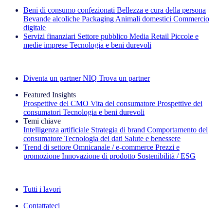
Beni di consumo confezionati
Bellezza e cura della persona
Bevande alcoliche
Packaging
Animali domestici
Commercio
digitale
Servizi finanziari
Settore pubblico
Media
Retail
Piccole e
medie imprese
Tecnologia e beni durevoli
Esplora le nostre storie di successo
Diventa un partner NIQ
Trova un partner
Featured Insights
Prospettive del CMO
Vita del consumatore
Prospettive dei
consumatori
Tecnologia e beni durevoli
Temi chiave
Intelligenza artificiale
Strategia di brand
Comportamento del
consumatore
Tecnologia dei dati
Salute e benessere
Trend di settore
Omnicanale / e‑commerce
Prezzi e
promozione
Innovazione di prodotto
Sostenibilità / ESG
La newsletter IQ Brief: Iscriviti ora
Tutti i lavori
Contattateci