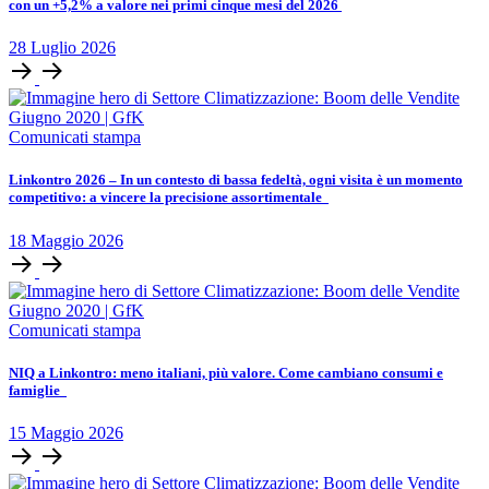
con un +5,2% a valore nei primi cinque mesi del 2026
28
Luglio
2026
Comunicati stampa
Linkontro 2026 – In un contesto di bassa fedeltà, ogni visita è un momento
competitivo: a vincere la precisione assortimentale
18
Maggio
2026
Comunicati stampa
NIQ a Linkontro: meno italiani, più valore. Come cambiano consumi e
famiglie
15
Maggio
2026