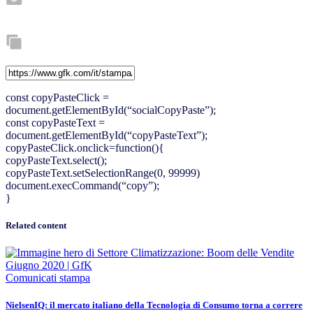
const copyPasteClick =
document.getElementById(“socialCopyPaste”);
const copyPasteText =
document.getElementById(“copyPasteText”);
copyPasteClick.onclick=function(){
copyPasteText.select();
copyPasteText.setSelectionRange(0, 99999)
document.execCommand(“copy”);
}
Related content
Comunicati stampa
​​​​NielsenIQ: il mercato italiano della Tecnologia di Consumo torna a correre