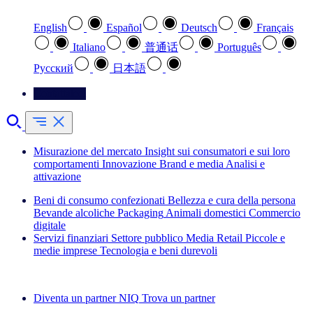
English
Español
Deutsch
Français
Italiano
普通话
Português
Pусский
日本語
Contattateci
Misurazione del mercato
Insight sui consumatori e sui loro
comportamenti
Innovazione
Brand e media
Analisi e
attivazione
Beni di consumo confezionati
Bellezza e cura della persona
Bevande alcoliche
Packaging
Animali domestici
Commercio
digitale
Servizi finanziari
Settore pubblico
Media
Retail
Piccole e
medie imprese
Tecnologia e beni durevoli
Esplora le nostre storie di successo
Diventa un partner NIQ
Trova un partner