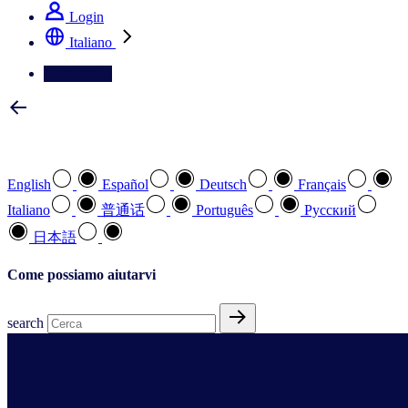
Login
Italiano
Contattateci
Selezionare la lingua preferita
English
Español
Deutsch
Français
Italiano
普通话
Português
Pусский
日本語
Come possiamo aiutarvi
search