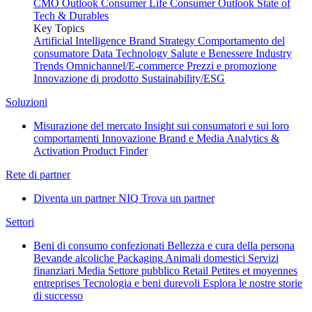
CMO Outlook
Consumer Life
Consumer Outlook
State of
Tech & Durables
Key Topics
Artificial Intelligence
Brand Strategy
Comportamento del
consumatore
Data Technology
Salute e Benessere
Industry
Trends
Omnichannel/E-commerce
Prezzi e promozione
Innovazione di prodotto
Sustainability/ESG
Soluzioni
Misurazione del mercato
Insight sui consumatori e sui loro
comportamenti
Innovazione
Brand e Media
Analytics &
Activation
Product Finder
Rete di partner
Diventa un partner NIQ
Trova un partner
Settori
Beni di consumo confezionati
Bellezza e cura della persona
Bevande alcoliche
Packaging
Animali domestici
Servizi
finanziari
Media
Settore pubblico
Retail
Petites et moyennes
entreprises
Tecnologia e beni durevoli
Esplora le nostre storie
di successo