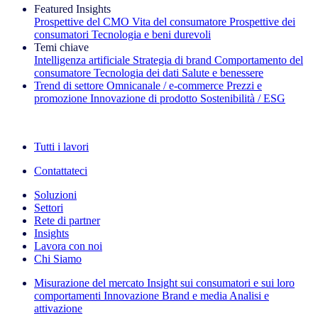
Featured Insights
Prospettive del CMO
Vita del consumatore
Prospettive dei
consumatori
Tecnologia e beni durevoli
Temi chiave
Intelligenza artificiale
Strategia di brand
Comportamento del
consumatore
Tecnologia dei dati
Salute e benessere
Trend di settore
Omnicanale / e‑commerce
Prezzi e
promozione
Innovazione di prodotto
Sostenibilità / ESG
La newsletter IQ Brief: Iscriviti ora
Tutti i lavori
Contattateci
Soluzioni
Settori
Rete di partner
Insights
Lavora con noi
Chi Siamo
Misurazione del mercato
Insight sui consumatori e sui loro
comportamenti
Innovazione
Brand e media
Analisi e
attivazione