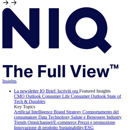
Insights
La newsletter IQ Brief: Iscriviti ora
Featured Insights
CMO Outlook
Consumer Life
Consumer Outlook
State of
Tech & Durables
Key Topics
Artificial Intelligence
Brand Strategy
Comportamento del
consumatore
Data Technology
Salute e Benessere
Industry
Trends
Omnichannel/E-commerce
Prezzi e promozione
Innovazione di prodotto
Sustainability/ESG