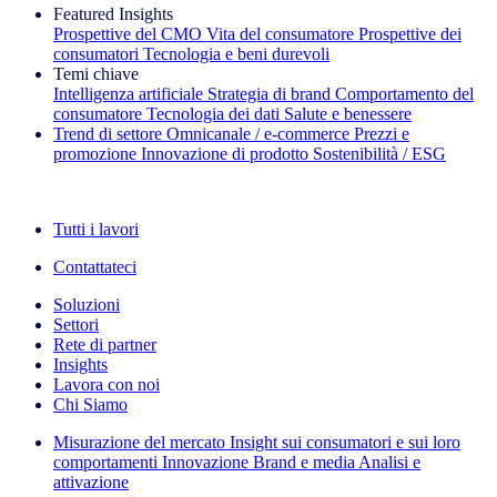
Featured Insights
Prospettive del CMO
Vita del consumatore
Prospettive dei
consumatori
Tecnologia e beni durevoli
Temi chiave
Intelligenza artificiale
Strategia di brand
Comportamento del
consumatore
Tecnologia dei dati
Salute e benessere
Trend di settore
Omnicanale / e‑commerce
Prezzi e
promozione
Innovazione di prodotto
Sostenibilità / ESG
La newsletter IQ Brief: Iscriviti ora
Tutti i lavori
Contattateci
Soluzioni
Settori
Rete di partner
Insights
Lavora con noi
Chi Siamo
Misurazione del mercato
Insight sui consumatori e sui loro
comportamenti
Innovazione
Brand e media
Analisi e
attivazione