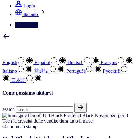
Login
Italiano
Contattateci
Selezionare la lingua preferita
English
Español
Deutsch
Français
Italiano
普通话
Português
Pусский
日本語
Come possiamo aiutarvi
search
Comunicati stampa