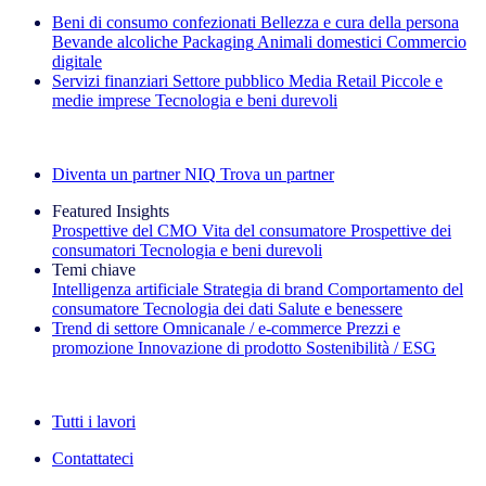
Beni di consumo confezionati
Bellezza e cura della persona
Bevande alcoliche
Packaging
Animali domestici
Commercio
digitale
Servizi finanziari
Settore pubblico
Media
Retail
Piccole e
medie imprese
Tecnologia e beni durevoli
Esplora le nostre storie di successo
Diventa un partner NIQ
Trova un partner
Featured Insights
Prospettive del CMO
Vita del consumatore
Prospettive dei
consumatori
Tecnologia e beni durevoli
Temi chiave
Intelligenza artificiale
Strategia di brand
Comportamento del
consumatore
Tecnologia dei dati
Salute e benessere
Trend di settore
Omnicanale / e‑commerce
Prezzi e
promozione
Innovazione di prodotto
Sostenibilità / ESG
La newsletter IQ Brief: Iscriviti ora
Tutti i lavori
Contattateci