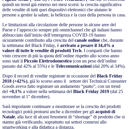
quindi un trend già emerso nei mesi scorsi: la crescita significativa
delle vendite di tutti quei dispositivi elettronici che aiutano le
persone a gestire la salute, la bellezza e la cura della persona in casa.
Le limitazioni alla circolazione delle persone in alcune aree del
Paese e l’approccio sempre più omnichannel che gli italiani hanno
abbracciato dall’inizio dell’emergenza COVID-19 hanno
sicuramente contribuito alla crescita del
canale online
che, durante
la settimana del Black Friday, è
arrivato a pesare il 34,4% a
valore di tutte le vendite di prodotti Tech
. I comparti che hanno
visto crescere di più la quota dell’online rispetto allo scorso anno
sono stati il
Piccolo Elettrodomestico
(con un peso dell’online
passato dal 42% al 55%) e le
Telecomunicazioni
(dal 20% al 34%).
Dopo il record di vendite registrate in occasione del
Black Friday
2018 (
+42%)
, già lo scorso anno il settore dei Technical Consumer
Goods aveva fatto registrare un andamento “piatto”, con un trend
del
+0,1%
a valore nella settimana del
Black Friday 2019
(dal 25
novembre al 1° dicembre).
Sarà importante continuare a monitorare se la crescita dei prodotti
tecnologici potrà protrarsi anche a dicembre per gli
acquisti di
Natale
, alla luce di alcuni fenomeni di “shortage” di prodotto che si
stanno già verificando, soprattutto sui settori connessi allo
smartworking e alla didattica a distanza.