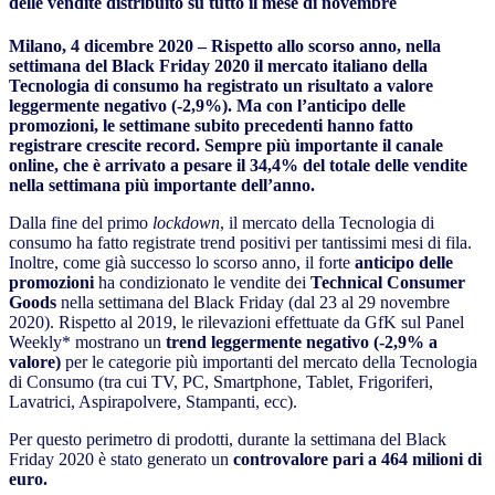
delle vendite distribuito su tutto il mese di novembre
Milano, 4 dicembre 2020 – Rispetto allo scorso anno, nella
settimana del Black Friday 2020 il mercato italiano della
Tecnologia di consumo ha registrato un risultato a valore
leggermente negativo (-2,9%). Ma con l’anticipo delle
promozioni, le settimane subito precedenti hanno fatto
registrare crescite record. Sempre più importante il canale
online, che è arrivato a pesare il 34,4% del totale delle vendite
nella settimana più importante dell’anno.
Dalla fine del primo
lockdown
, il mercato della Tecnologia di
consumo ha fatto registrate trend positivi per tantissimi mesi di fila.
Inoltre, come già successo lo scorso anno, il forte
anticipo delle
promozioni
ha condizionato le vendite dei
Technical Consumer
Goods
nella settimana del Black Friday (dal 23 al 29 novembre
2020). Rispetto al 2019, le rilevazioni effettuate da GfK sul Panel
Weekly* mostrano un
trend leggermente negativo
(-2,9% a
valore)
per le categorie più importanti del mercato della Tecnologia
di Consumo (tra cui TV, PC, Smartphone, Tablet, Frigoriferi,
Lavatrici, Aspirapolvere, Stampanti, ecc).
Per questo perimetro di prodotti, durante la settimana del Black
Friday 2020 è stato generato un
controvalore pari a 464 milioni di
euro.