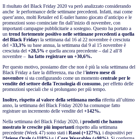
Il risultato del Black Friday 2020 va però analizzato considerando
anche le performance delle settimane precedenti. Infatti, mai come
quest’anno, molti Retailer ed E-tailer hanno giocato d’anticipo e le
promozioni sono cominciate fin dall’inizio di novembre, con
importanti campagne pubblicitarie a sostegno. Questo ha portato a
un
trend fortemente positivo nelle settimane precedenti a quella
del Black Friday:
la settimana dal 16 al 22 novembre è cresciuta
del +
33,3%
su base annua, la settimana dal 9 al 15 novembre è
cresciuta del
+28,5%
e quella ancora precedente – dal 2 all’8
novembre –
ha fatto registrare un +30,6%.
Per questo motivo, possiamo dire che non è più la sola settimana del
Black Friday a fare la differenza, ma che l’
intero mese di
novembre
si sta configurando come un momento
centrale per le
vendite del settore della Tecnologia di consumo
, per effetto delle
promozioni speciali che si prolungano per più tempo.
Inoltre, rispetto al valore della settimana media
riferita all’ultimo
anno, la settimana del Black Friday 2020 ha comunque fatto
registrare un incremento delle vendite del
+142%.
Nella settimana del Black Friday 2020, i
prodotti che hanno
mostrato le crescite più importanti
rispetto alla settimana
precedente (Week 47) sono stati i
Rasoi (+127%)
, i dispositivi per
l
’Igiene Orale (+118%)
e i
Core Wearables (+98%)
. Si conferma