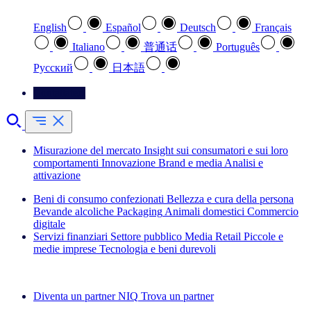
English
Español
Deutsch
Français
Italiano
普通话
Português
Pусский
日本語
Contattateci
Misurazione del mercato
Insight sui consumatori e sui loro
comportamenti
Innovazione
Brand e media
Analisi e
attivazione
Beni di consumo confezionati
Bellezza e cura della persona
Bevande alcoliche
Packaging
Animali domestici
Commercio
digitale
Servizi finanziari
Settore pubblico
Media
Retail
Piccole e
medie imprese
Tecnologia e beni durevoli
Esplora le nostre storie di successo
Diventa un partner NIQ
Trova un partner