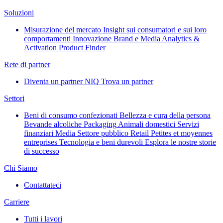
Soluzioni
Misurazione del mercato
Insight sui consumatori e sui loro
comportamenti
Innovazione
Brand e Media
Analytics &
Activation
Product Finder
Rete di partner
Diventa un partner NIQ
Trova un partner
Settori
Beni di consumo confezionati
Bellezza e cura della persona
Bevande alcoliche
Packaging
Animali domestici
Servizi
finanziari
Media
Settore pubblico
Retail
Petites et moyennes
entreprises
Tecnologia e beni durevoli
Esplora le nostre storie
di successo
Chi Siamo
Contattateci
Carriere
Tutti i lavori