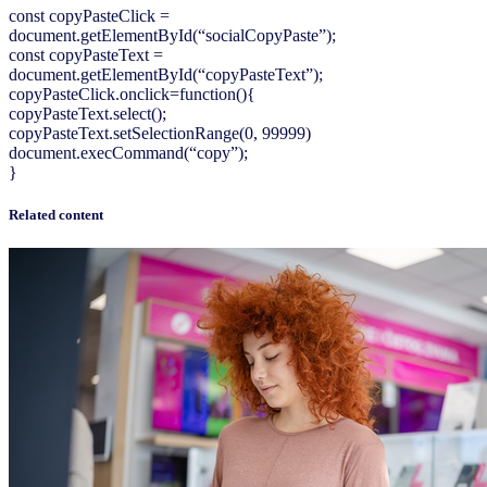
const copyPasteClick =
document.getElementById(“socialCopyPaste”);
const copyPasteText =
document.getElementById(“copyPasteText”);
copyPasteClick.onclick=function(){
copyPasteText.select();
copyPasteText.setSelectionRange(0, 99999)
document.execCommand(“copy”);
}
Related content