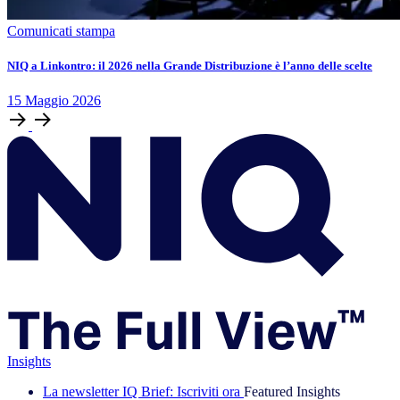
Comunicati stampa
NIQ a Linkontro: il 2026 nella Grande Distribuzione è l’anno delle scelte
15
Maggio
2026
Insights
La newsletter IQ Brief: Iscriviti ora
Featured Insights