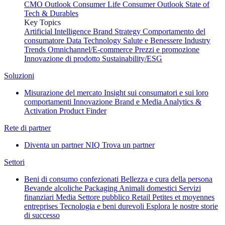
CMO Outlook
Consumer Life
Consumer Outlook
State of
Tech & Durables
Key Topics
Artificial Intelligence
Brand Strategy
Comportamento del
consumatore
Data Technology
Salute e Benessere
Industry
Trends
Omnichannel/E-commerce
Prezzi e promozione
Innovazione di prodotto
Sustainability/ESG
Soluzioni
Misurazione del mercato
Insight sui consumatori e sui loro
comportamenti
Innovazione
Brand e Media
Analytics &
Activation
Product Finder
Rete di partner
Diventa un partner NIQ
Trova un partner
Settori
Beni di consumo confezionati
Bellezza e cura della persona
Bevande alcoliche
Packaging
Animali domestici
Servizi
finanziari
Media
Settore pubblico
Retail
Petites et moyennes
entreprises
Tecnologia e beni durevoli
Esplora le nostre storie
di successo