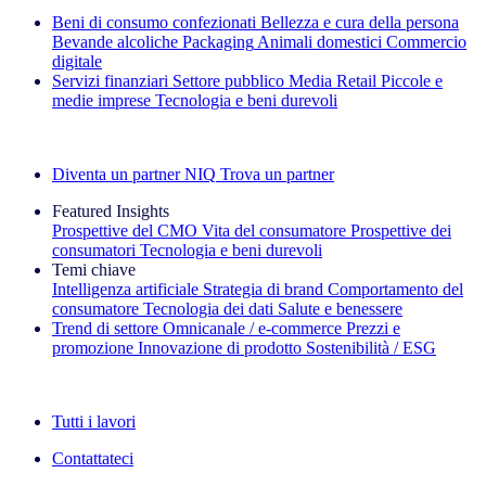
Beni di consumo confezionati
Bellezza e cura della persona
Bevande alcoliche
Packaging
Animali domestici
Commercio
digitale
Servizi finanziari
Settore pubblico
Media
Retail
Piccole e
medie imprese
Tecnologia e beni durevoli
Esplora le nostre storie di successo
Diventa un partner NIQ
Trova un partner
Featured Insights
Prospettive del CMO
Vita del consumatore
Prospettive dei
consumatori
Tecnologia e beni durevoli
Temi chiave
Intelligenza artificiale
Strategia di brand
Comportamento del
consumatore
Tecnologia dei dati
Salute e benessere
Trend di settore
Omnicanale / e‑commerce
Prezzi e
promozione
Innovazione di prodotto
Sostenibilità / ESG
La newsletter IQ Brief: Iscriviti ora
Tutti i lavori
Contattateci