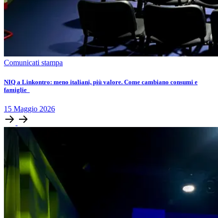
Comunicati stampa
NIQ a Linkontro: meno italiani, più valore. Come cambiano consumi e
famiglie
15
Maggio
2026