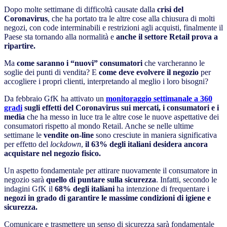
Dopo molte settimane di difficoltà causate dalla
crisi del
Coronavirus
, che ha portato tra le altre cose alla chiusura di molti
negozi, con code interminabili e restrizioni agli acquisti, finalmente il
Paese sta tornando alla normalità e
anche il settore Retail prova a
ripartire.
Ma
come saranno i “nuovi” consumatori
che varcheranno le
soglie dei punti di vendita? E
come deve evolvere il negozio
per
accogliere i propri clienti, interpretando al meglio i loro bisogni?
Da febbraio GfK ha attivato un
monitoraggio settimanale a 360
gradi
sugli effetti del Coronavirus sui mercati, i consumatori e i
media
che ha messo in luce tra le altre cose le nuove aspettative dei
consumatori rispetto al mondo Retail. Anche se nelle ultime
settimane le
vendite on-line
sono cresciute in maniera significativa
per effetto del
lockdown
,
il 63% degli italiani desidera ancora
acquistare nel negozio fisico.
Un aspetto fondamentale per attirare nuovamente il consumatore in
negozio sarà
quello di puntare sulla sicurezza
. Infatti, secondo le
indagini GfK il
68% degli italiani
ha intenzione di frequentare i
negozi in grado di garantire le massime condizioni di igiene e
sicurezza.
Comunicare e trasmettere un senso di sicurezza sarà fondamentale