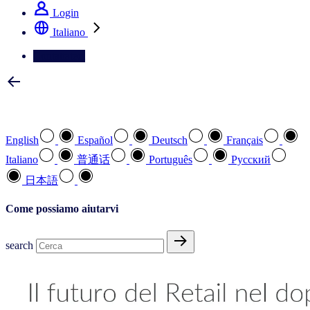
Login
Italiano
Contattateci
Selezionare la lingua preferita
English
Español
Deutsch
Français
Italiano
普通话
Português
Pусский
日本語
Come possiamo aiutarvi
search