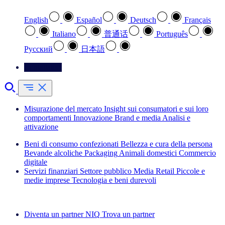
English
Español
Deutsch
Français
Italiano
普通话
Português
Pусский
日本語
Contattateci
Misurazione del mercato
Insight sui consumatori e sui loro
comportamenti
Innovazione
Brand e media
Analisi e
attivazione
Beni di consumo confezionati
Bellezza e cura della persona
Bevande alcoliche
Packaging
Animali domestici
Commercio
digitale
Servizi finanziari
Settore pubblico
Media
Retail
Piccole e
medie imprese
Tecnologia e beni durevoli
Esplora le nostre storie di successo
Diventa un partner NIQ
Trova un partner