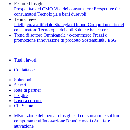
Featured Insights
Prospettive del CMO
Vita del consumatore
Prospettive dei
consumatori
Tecnologia e beni durevoli
Temi chiave
Intelligenza artificiale
Strategia di brand
Comportamento del
consumatore
Tecnologia dei dati
Salute e benessere
Trend di settore
Omnicanale / e‑commerce
Prezzi e
promozione
Innovazione di prodotto
Sostenibilità / ESG
La newsletter IQ Brief: Iscriviti ora
Tutti i lavori
Contattateci
Soluzioni
Settori
Rete di partner
Insights
Lavora con noi
Chi Siamo
Misurazione del mercato
Insight sui consumatori e sui loro
comportamenti
Innovazione
Brand e media
Analisi e
attivazione