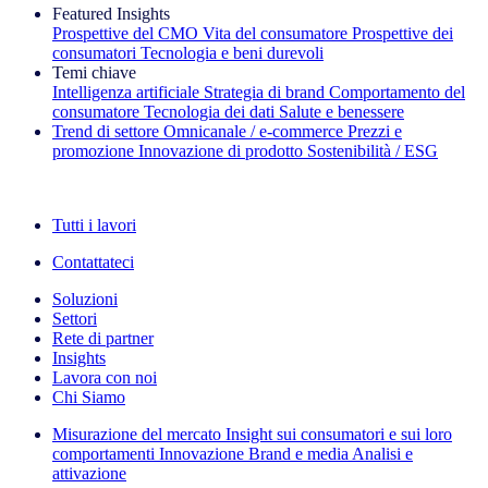
Featured Insights
Prospettive del CMO
Vita del consumatore
Prospettive dei
consumatori
Tecnologia e beni durevoli
Temi chiave
Intelligenza artificiale
Strategia di brand
Comportamento del
consumatore
Tecnologia dei dati
Salute e benessere
Trend di settore
Omnicanale / e‑commerce
Prezzi e
promozione
Innovazione di prodotto
Sostenibilità / ESG
La newsletter IQ Brief: Iscriviti ora
Tutti i lavori
Contattateci
Soluzioni
Settori
Rete di partner
Insights
Lavora con noi
Chi Siamo
Misurazione del mercato
Insight sui consumatori e sui loro
comportamenti
Innovazione
Brand e media
Analisi e
attivazione