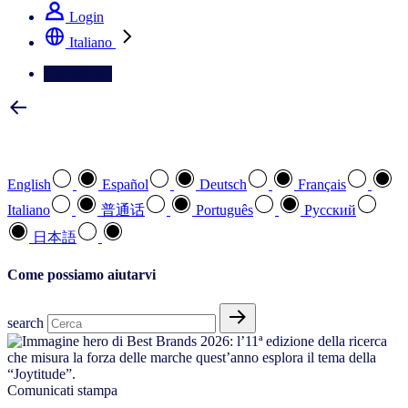
Login
Italiano
Contattateci
Selezionare la lingua preferita
English
Español
Deutsch
Français
Italiano
普通话
Português
Pусский
日本語
Come possiamo aiutarvi
search
Comunicati stampa