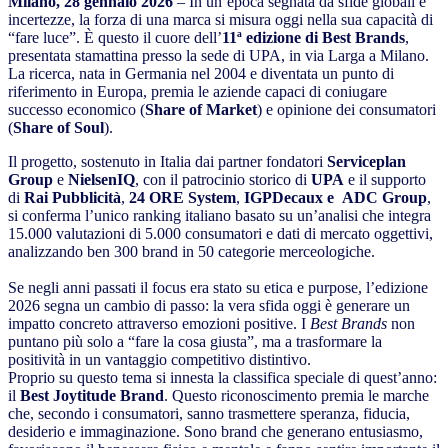
Milano, 28 gennaio 2026
– In un’epoca segnata da sfide globali e
incertezze, la forza di una marca si misura oggi nella sua capacità di
“fare luce”. È questo il cuore dell’
11ª edizione di Best Brands
,
presentata stamattina presso la sede di UPA, in via Larga a Milano.
La ricerca, nata in Germania nel 2004 e diventata un punto di
riferimento in Europa, premia le aziende capaci di coniugare
successo economico (
Share of Market
) e opinione dei consumatori
(
Share of Soul
).
Il progetto, sostenuto in Italia dai partner fondatori
Serviceplan
Group
e
NielsenIQ
, con il patrocinio storico di
UPA
e il supporto
di
Rai Pubblicità
,
24 ORE System
,
IGPDecaux e
ADC Group
,
si conferma l’unico ranking italiano basato su un’analisi che integra
15.000 valutazioni di 5.000 consumatori e dati di mercato oggettivi,
analizzando ben 300 brand in 50 categorie merceologiche.
Se negli anni passati il focus era stato su etica e purpose, l’edizione
2026 segna un cambio di passo: la vera sfida oggi è generare un
impatto concreto attraverso emozioni positive. I
Best Brands
non
puntano più solo a “fare la cosa giusta”, ma a trasformare la
positività in un vantaggio competitivo distintivo.
Proprio su questo tema si innesta la classifica speciale di quest’anno:
il
Best Joytitude Brand
. Questo riconoscimento premia le marche
che, secondo i consumatori, sanno trasmettere speranza, fiducia,
desiderio e immaginazione. Sono brand che generano entusiasmo,