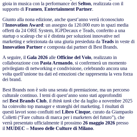
gioia in musica con la performance dei
Selton
, realizzata con il
supporto di
Framen
,
Entertainment Partner
.
Giunto alla nona edizione, anche quest’anno verrà riconosciuto
l’
Innovation Award
: un assegno da 120.000 euro in spazi media
offerti da 24 ORE System, IGPDecaux e Teads, conferito a una
startup o scaleup che si è distinta per soluzioni innovative nel
marketing e selezionata da una giuria presieduta da
Teads
in veste di
Innovation Partner
e composta dai partner di Best Brands.
A seguire, il
Gala 2026
alle
Officine del Volo
, realizzato in
collaborazione con
Pasta Armando
, si confermerà un momento
privilegiato di networking e condivisione, celebrando ancora una
volta quell’unione tra dati ed emozioni che rappresenta la vera forza
dei brand.
Best Brands non è solo una serata di premiazione, ma un percorso
culturale continuo. I temi di quest’anno sono stati approfonditi
nel
Best Brands Club
, il
think tank
che da luglio a novembre 2025
ha coinvolto top manager e strateghi del marketing. I risultati di
questi lavori sono confluiti nel
Libro Cinque
, curato da Giampaolo
Colletti (“Fare cultura di marca per i marketers del futuro”), che
verrà presentato ufficialmente il prossimo
26 maggio 2026
presso
il
MUDEC – Museo delle Culture di Milano
.