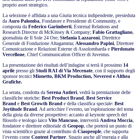
proprio asset strategico.
La selezione è affidata a una Giuria tecnica indipendente, presieduta
da
Auro Palomba
, Fondatore e Presidente di Community, e
composta da
Federico Garimberti
, External Relations and
Research Director di McKinsey & Company;
Fabio Grattagliano
,
giornalista de Il Sole 24 Ore;
Stefania Lazzaroni
, Direttrice
Generale di Fondazione Altagamma;
Alessandro Papini
, Direttore
Comunicazione e Relazioni Esterne di Assolombarda e
Pierdonato
Vercellone
, Chief Communication Officer di Juventus.
La presentazione dei risultati dell’indagine si terrà il prossimo
14
aprile
presso gli
Studi RAI di Via Mecenate
, con il supporto degli
sponsor tecnici
Mionetto, BKM Production, Neverest e Althea
Grafiche.
La serata, condotta da
Serena Autieri
, vedrà la premiazione delle
classifiche storiche:
Best Product Brand
,
Best Service
Brand
e
Best Growth Brand
e della classifica speciale:
Best
Joytitude Brand
. Ad arricchire l’evento, un’esplorazione del tema
della gioia da diverse prospettive: accanto al keynote speech del
filosofo e teologo laico
Vito Mancuso
, interverrà
Andrea Moccia
,
fondatore e direttore editoriale di
Geopop
, che porterà un punto di
vista scientifico grazie al contributo di
Ciaopeople
, che supporta
l’evento come
Content Partner
. Spazio anche all’energia e alla