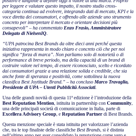
positivo e tangibile a definire oggi il valore di una marca. Proprio
per leggere e valutare questo impatto, il nostro studio cross-
categoria continua ad evolvere, integrando dati di mercato, KPI e la
voce diretta dei consumatori, e offrendo alle aziende uno strumento
concreto per interpretare il mercato e orientare decisioni più
consapevoli” – ha commentato
Enzo Frasio, Amministratore
Delegato di NielsenIQ
.
“UPA patrocina Best Brands da oltre dieci anni perché questa
iniziativa rappresenta in modo chiaro e concreto ciò che per noi
significa “forza di marca”. Non parliamo solo di notorietà o di
performance di breve periodo, ma della capacità di un brand di
costruire valore nel tempo, di essere riconosciuto, scelto e ricordato
dai consumatori grazie a una relazione solida e credibile, che sia
anche fonte di speranza e positività, come sottolinea la nuova
classifica Best Joytitude Brand.” – ha concluso
Marco Travaglia,
Presidente di UPA – Utenti Pubblicità Associati
.
Una delle grandi novità di questa 11ª edizione è l’introduzione della
Best Reputation Mention
, istituita in partnership con
Community
,
una delle principali società di comunicazione in Italia, parte di
Excellera Advisory Group
, e
Reputation Partner
di Best Brands.
Questa menzione speciale è stata istituita per valorizzare l’azienda
che, tra le top finaliste delle classifiche
Best Brands
, si è distinta
nell’ultimo anno per aver consolidato la reputazione come vero e