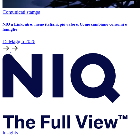
Comunicati stampa
NIQ a Linkontro: meno italiani, più valore. Come cambiano consumi e
famiglie
15
Maggio
2026
Insights