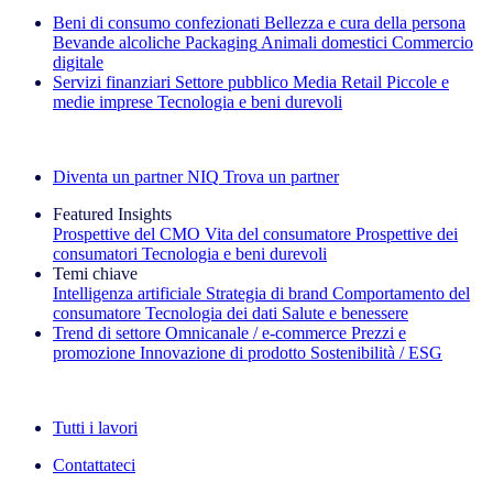
Beni di consumo confezionati
Bellezza e cura della persona
Bevande alcoliche
Packaging
Animali domestici
Commercio
digitale
Servizi finanziari
Settore pubblico
Media
Retail
Piccole e
medie imprese
Tecnologia e beni durevoli
Esplora le nostre storie di successo
Diventa un partner NIQ
Trova un partner
Featured Insights
Prospettive del CMO
Vita del consumatore
Prospettive dei
consumatori
Tecnologia e beni durevoli
Temi chiave
Intelligenza artificiale
Strategia di brand
Comportamento del
consumatore
Tecnologia dei dati
Salute e benessere
Trend di settore
Omnicanale / e‑commerce
Prezzi e
promozione
Innovazione di prodotto
Sostenibilità / ESG
La newsletter IQ Brief: Iscriviti ora
Tutti i lavori
Contattateci