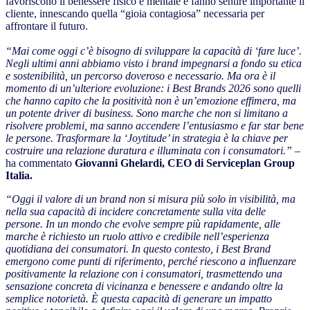
favoriscono il benessere fisico e mentale e fanno sentire importante il
cliente, innescando quella “gioia contagiosa” necessaria per
affrontare il futuro.
“Mai come oggi c’è bisogno di sviluppare la capacità di ‘fare luce’.
Negli ultimi anni abbiamo visto i brand impegnarsi a fondo su etica
e sostenibilità, un percorso doveroso e necessario. Ma ora è il
momento di un’ulteriore evoluzione: i Best Brands 2026 sono quelli
che hanno capito che la positività non è un’emozione effimera, ma
un potente driver di business. Sono marche che non si limitano a
risolvere problemi, ma sanno accendere l’entusiasmo e far star bene
le persone. Trasformare la ‘Joytitude’ in strategia è la chiave per
costruire una relazione duratura e illuminata con i consumatori.” –
ha commentato
Giovanni Ghelardi, CEO di Serviceplan Group
Italia.
“Oggi il valore di un brand non si misura più solo in visibilità, ma
nella sua capacità di incidere concretamente sulla vita delle
persone. In un mondo che evolve sempre più rapidamente, alle
marche è richiesto un ruolo attivo e credibile nell’esperienza
quotidiana dei consumatori.
In questo contesto, i Best Brand
emergono come punti di riferimento, perché riescono a influenzare
positivamente la relazione con i consumatori, trasmettendo una
sensazione concreta di vicinanza e benessere e andando oltre la
semplice notorietà. È questa capacità di generare un impatto