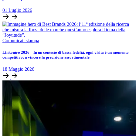
01
Luglio
2026
Comunicati stampa
Linkontro 2026 – In un contesto di bassa fedeltà, ogni visita è un momento
competitivo: a vincere la precisione assortimentale
18
Maggio
2026