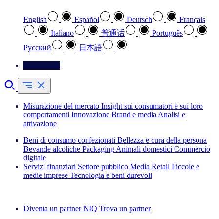
English
Español
Deutsch
Français
Italiano
普通话
Português
Pусский
日本語
Contattateci
Misurazione del mercato
Insight sui consumatori e sui loro
comportamenti
Innovazione
Brand e media
Analisi e
attivazione
Beni di consumo confezionati
Bellezza e cura della persona
Bevande alcoliche
Packaging
Animali domestici
Commercio
digitale
Servizi finanziari
Settore pubblico
Media
Retail
Piccole e
medie imprese
Tecnologia e beni durevoli
Esplora le nostre storie di successo
Diventa un partner NIQ
Trova un partner