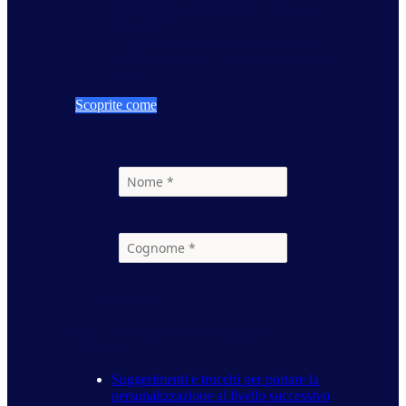
prevedendo la domanda e i desideri
dei clienti
Il valore della personalizzazione nella
pratica, con esempi concreti dai nostri
clienti
Scoprite come
Le risorse
Selezionate le risorse che desiderate
scaricare.
Suggerimenti e trucchi per portare la
personalizzazione al livello successivo