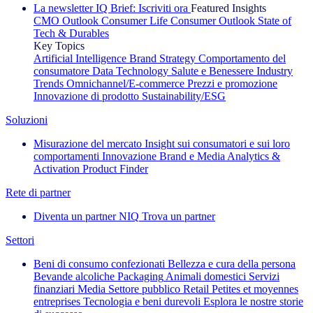
La newsletter IQ Brief: Iscriviti ora
Featured Insights
CMO Outlook
Consumer Life
Consumer Outlook
State of
Tech & Durables
Key Topics
Artificial Intelligence
Brand Strategy
Comportamento del
consumatore
Data Technology
Salute e Benessere
Industry
Trends
Omnichannel/E-commerce
Prezzi e promozione
Innovazione di prodotto
Sustainability/ESG
Soluzioni
Misurazione del mercato
Insight sui consumatori e sui loro
comportamenti
Innovazione
Brand e Media
Analytics &
Activation
Product Finder
Rete di partner
Diventa un partner NIQ
Trova un partner
Settori
Beni di consumo confezionati
Bellezza e cura della persona
Bevande alcoliche
Packaging
Animali domestici
Servizi
finanziari
Media
Settore pubblico
Retail
Petites et moyennes
entreprises
Tecnologia e beni durevoli
Esplora le nostre storie