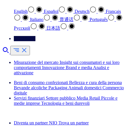
English
Español
Deutsch
Français
Italiano
普通话
Português
Pусский
日本語
Contattateci
Misurazione del mercato
Insight sui consumatori e sui loro
comportamenti
Innovazione
Brand e media
Analisi e
attivazione
Beni di consumo confezionati
Bellezza e cura della persona
Bevande alcoliche
Packaging
Animali domestici
Commercio
digitale
Servizi finanziari
Settore pubblico
Media
Retail
Piccole e
medie imprese
Tecnologia e beni durevoli
Esplora le nostre storie di successo
Diventa un partner NIQ
Trova un partner