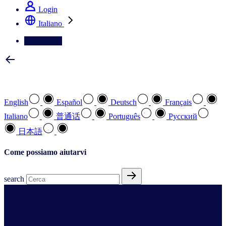
Login
Italiano
Contattateci
Selezionare la lingua preferita
English
Español
Deutsch
Français
Italiano
普通话
Português
Pусский
日本語
Come possiamo aiutarvi
search