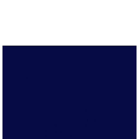
Suggerimenti e trucchi per
portare ottimizzare la
personalizzazione
Guarda il webinar on-demand per scoprire:
Le metriche fondamentali per
costruire un programma di
personalizzazione efficace
Come ottimizzare il marketing