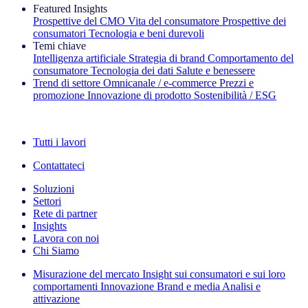
Featured Insights
Prospettive del CMO
Vita del consumatore
Prospettive dei
consumatori
Tecnologia e beni durevoli
Temi chiave
Intelligenza artificiale
Strategia di brand
Comportamento del
consumatore
Tecnologia dei dati
Salute e benessere
Trend di settore
Omnicanale / e‑commerce
Prezzi e
promozione
Innovazione di prodotto
Sostenibilità / ESG
La newsletter IQ Brief: Iscriviti ora
Tutti i lavori
Contattateci
Soluzioni
Settori
Rete di partner
Insights
Lavora con noi
Chi Siamo
Misurazione del mercato
Insight sui consumatori e sui loro
comportamenti
Innovazione
Brand e media
Analisi e
attivazione