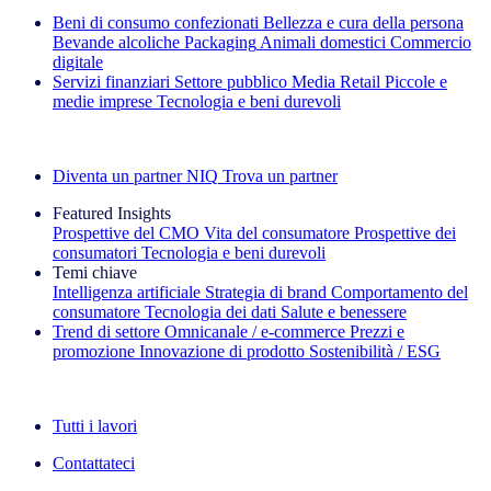
Beni di consumo confezionati
Bellezza e cura della persona
Bevande alcoliche
Packaging
Animali domestici
Commercio
digitale
Servizi finanziari
Settore pubblico
Media
Retail
Piccole e
medie imprese
Tecnologia e beni durevoli
Esplora le nostre storie di successo
Diventa un partner NIQ
Trova un partner
Featured Insights
Prospettive del CMO
Vita del consumatore
Prospettive dei
consumatori
Tecnologia e beni durevoli
Temi chiave
Intelligenza artificiale
Strategia di brand
Comportamento del
consumatore
Tecnologia dei dati
Salute e benessere
Trend di settore
Omnicanale / e‑commerce
Prezzi e
promozione
Innovazione di prodotto
Sostenibilità / ESG
La newsletter IQ Brief: Iscriviti ora
Tutti i lavori
Contattateci