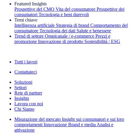
Featured Insights
Prospettive del CMO
Vita del consumatore
Prospettive dei
consumatori
Tecnologia e beni durevoli
Temi chiave
Intelligenza artificiale
Strategia di brand
Comportamento del
consumatore
Tecnologia dei dati
Salute e benessere
Trend di settore
Omnicanale / e‑commerce
Prezzi e
promozione
Innovazione di prodotto
Sostenibilità / ESG
La newsletter IQ Brief: Iscriviti ora
Tutti i lavori
Contattateci
Soluzioni
Settori
Rete di partner
Insights
Lavora con noi
Chi Siamo
Misurazione del mercato
Insight sui consumatori e sui loro
comportamenti
Innovazione
Brand e media
Analisi e
attivazione