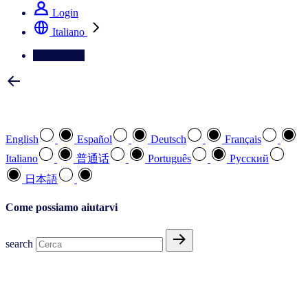
Login
Italiano
Contattateci
Selezionare la lingua preferita
English
Español
Deutsch
Français
Italiano
普通话
Português
Pусский
日本語
Come possiamo aiutarvi
search