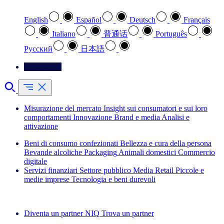
English
Español
Deutsch
Français
Italiano
普通话
Português
Pусский
日本語
Contattateci
Misurazione del mercato
Insight sui consumatori e sui loro
comportamenti
Innovazione
Brand e media
Analisi e
attivazione
Beni di consumo confezionati
Bellezza e cura della persona
Bevande alcoliche
Packaging
Animali domestici
Commercio
digitale
Servizi finanziari
Settore pubblico
Media
Retail
Piccole e
medie imprese
Tecnologia e beni durevoli
Esplora le nostre storie di successo
Diventa un partner NIQ
Trova un partner