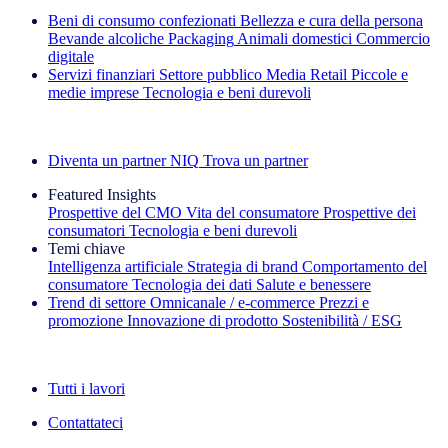
Beni di consumo confezionati
Bellezza e cura della persona
Bevande alcoliche
Packaging
Animali domestici
Commercio
digitale
Servizi finanziari
Settore pubblico
Media
Retail
Piccole e
medie imprese
Tecnologia e beni durevoli
Esplora le nostre storie di successo
Diventa un partner NIQ
Trova un partner
Featured Insights
Prospettive del CMO
Vita del consumatore
Prospettive dei
consumatori
Tecnologia e beni durevoli
Temi chiave
Intelligenza artificiale
Strategia di brand
Comportamento del
consumatore
Tecnologia dei dati
Salute e benessere
Trend di settore
Omnicanale / e‑commerce
Prezzi e
promozione
Innovazione di prodotto
Sostenibilità / ESG
La newsletter IQ Brief: Iscriviti ora
Tutti i lavori
Contattateci