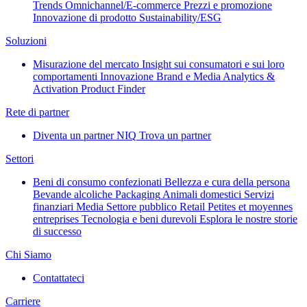
Trends
Omnichannel/E-commerce
Prezzi e promozione
Innovazione di prodotto
Sustainability/ESG
Soluzioni
Misurazione del mercato
Insight sui consumatori e sui loro
comportamenti
Innovazione
Brand e Media
Analytics &
Activation
Product Finder
Rete di partner
Diventa un partner NIQ
Trova un partner
Settori
Beni di consumo confezionati
Bellezza e cura della persona
Bevande alcoliche
Packaging
Animali domestici
Servizi
finanziari
Media
Settore pubblico
Retail
Petites et moyennes
entreprises
Tecnologia e beni durevoli
Esplora le nostre storie
di successo
Chi Siamo
Contattateci
Carriere