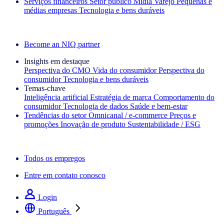
Serviços financeiros
Setor público
Mídia
Varejo
Pequenas e
médias empresas
Tecnologia e bens duráveis
Explore nossos cases de sucesso
Become an NIQ partner
Insights em destaque
Perspectiva do CMO
Vida do consumidor
Perspectiva do
consumidor
Tecnologia e bens duráveis
Temas‑chave
Inteligência artificial
Estratégia de marca
Comportamento do
consumidor
Tecnologia de dados
Saúde e bem‑estar
Tendências do setor
Omnicanal / e‑commerce
Preços e
promoções
Inovação de produto
Sustentabilidade / ESG
A newsletter IQ Brief: Inscreva‑se agora
Todos os empregos
Entre em contato conosco
Login
Português