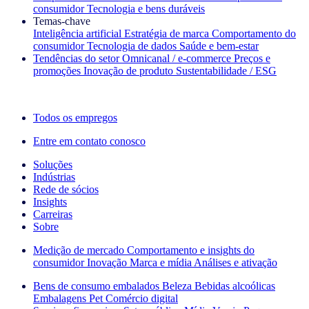
consumidor
Tecnologia e bens duráveis
Temas‑chave
Inteligência artificial
Estratégia de marca
Comportamento do
consumidor
Tecnologia de dados
Saúde e bem‑estar
Tendências do setor
Omnicanal / e‑commerce
Preços e
promoções
Inovação de produto
Sustentabilidade / ESG
A newsletter IQ Brief: Inscreva‑se agora
Todos os empregos
Entre em contato conosco
Soluções
Indústrias
Rede de sócios
Insights
Carreiras
Sobre
Medição de mercado
Comportamento e insights do
consumidor
Inovação
Marca e mídia
Análises e ativação
Bens de consumo embalados
Beleza
Bebidas alcoólicas
Embalagens
Pet
Comércio digital