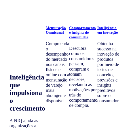
Mensuração
Comportamento
Inteligência
Omnicanal
e insights do
em inovação
consumidor
Compreenda
Obtenha
Descubra
o
sucesso na
como os
desempenho
inovação de
consumidores
do mercado
produtos
pensam,
nos canais
por meio de
compram e
físicos e
testes de
tomam
online com a
conceito,
Inteligência
decisões,
mensuração
previsões e
que
revelando as
de varejo
insights
motivações por
mais
preditivos
impulsiona
trás do
abrangente
sobre o
o
comportamento
disponível.
consumidor.
de compra.
crescimento
A NIQ ajuda as
organizações a