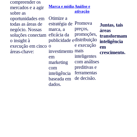
compreender os
Marca e mídia
Análise e
mercados e a agir
ativação
sobre as
Otimize a
oportunidades em
Promova
estratégia de
todas as áreas de
Juntas, tais
preços,
marca, a
negócio. Nossas
áreas
promoções,
eficácia da
soluções conectam
transformam
distribuição
publicidade e
o insight à
inteligência
e execução
o
execução em cinco
em
mais
investimento
áreas-chave:
crescimento.
inteligentes
em
com análises
marketing
preditivas e
com
ferramentas
inteligência
de decisão.
baseada em
dados.