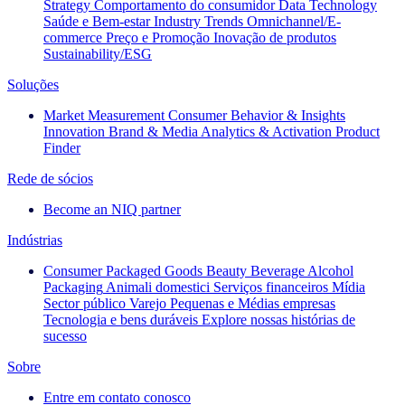
Strategy
Comportamento do consumidor
Data Technology
Saúde e Bem-estar
Industry Trends
Omnichannel/E-
commerce
Preço e Promoção
Inovação de produtos
Sustainability/ESG
Soluções
Market Measurement
Consumer Behavior & Insights
Innovation
Brand & Media
Analytics & Activation
Product
Finder
Rede de sócios
Become an NIQ partner
Indústrias
Consumer Packaged Goods
Beauty
Beverage Alcohol
Packaging
Animali domestici
Serviços financeiros
Mídia
Sector público
Varejo
Pequenas e Médias empresas
Tecnologia e bens duráveis
Explore nossas histórias de
sucesso
Sobre
Entre em contato conosco