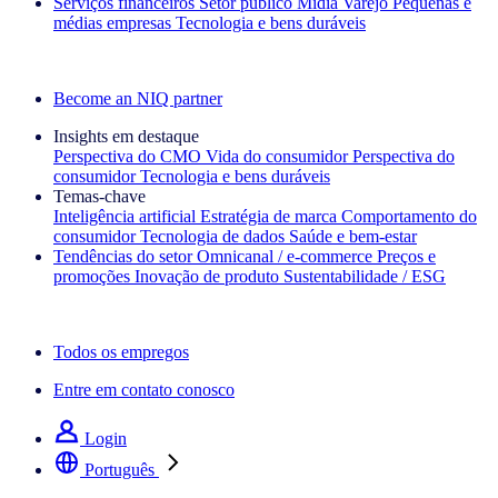
Serviços financeiros
Setor público
Mídia
Varejo
Pequenas e
médias empresas
Tecnologia e bens duráveis
Explore nossos cases de sucesso
Become an NIQ partner
Insights em destaque
Perspectiva do CMO
Vida do consumidor
Perspectiva do
consumidor
Tecnologia e bens duráveis
Temas‑chave
Inteligência artificial
Estratégia de marca
Comportamento do
consumidor
Tecnologia de dados
Saúde e bem‑estar
Tendências do setor
Omnicanal / e‑commerce
Preços e
promoções
Inovação de produto
Sustentabilidade / ESG
A newsletter IQ Brief: Inscreva‑se agora
Todos os empregos
Entre em contato conosco
Login
Português