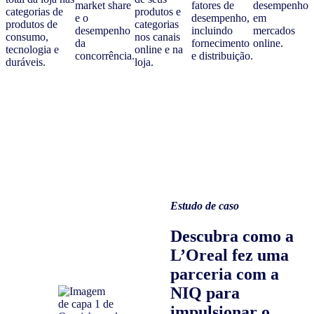
market share
fatores de
desempenho
categorias de
produtos e
e o
desempenho,
em
produtos de
categorias
desempenho
incluindo
mercados
consumo,
nos canais
da
fornecimento
online.
tecnologia e
online e na
concorrência.
e distribuição.
duráveis.
loja.
Estudo de caso
Descubra como a
L’Oreal fez uma
parceria com a
NIQ para
impulsionar o