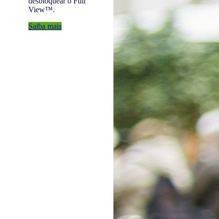
desbloquear o Full
View™.
Saiba mais