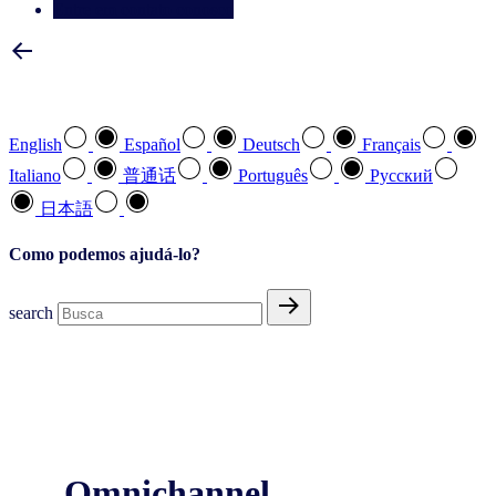
Entre em contato conosco
Selecione a sua língua preferida
English
Español
Deutsch
Français
Italiano
普通话
Português
Pусский
日本語
Como podemos ajudá-lo?
search
Omnichannel