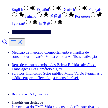
English
Español
Deutsch
Français
Italiano
普通话
Português
Pусский
日本語
Entre em contato conosco
Medição de mercado
Comportamento e insights do
consumidor
Inovação
Marca e mídia
Análises e ativação
Bens de consumo embalados
Beleza
Bebidas alcoólicas
Embalagens
Pet
Comércio digital
Serviços financeiros
Setor público
Mídia
Varejo
Pequenas e
médias empresas
Tecnologia e bens duráveis
Explore nossos cases de sucesso
Become an NIQ partner
Insights em destaque
Perspectiva do CMO
Vida do consumidor
Perspectiva do