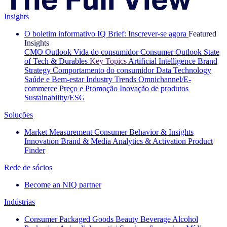
Insights
O boletim informativo IQ Brief: Inscrever-se agora
Featured
Insights
CMO Outlook
Vida do consumidor
Consumer Outlook
State
of Tech & Durables
Key Topics
Artificial Intelligence
Brand
Strategy
Comportamento do consumidor
Data Technology
Saúde e Bem-estar
Industry Trends
Omnichannel/E-
commerce
Preço e Promoção
Inovação de produtos
Sustainability/ESG
Soluções
Market Measurement
Consumer Behavior & Insights
Innovation
Brand & Media
Analytics & Activation
Product
Finder
Rede de sócios
Become an NIQ partner
Indústrias
Consumer Packaged Goods
Beauty
Beverage Alcohol