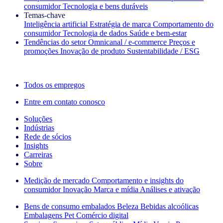
consumidor
Tecnologia e bens duráveis
Temas‑chave
Inteligência artificial
Estratégia de marca
Comportamento do
consumidor
Tecnologia de dados
Saúde e bem‑estar
Tendências do setor
Omnicanal / e‑commerce
Preços e
promoções
Inovação de produto
Sustentabilidade / ESG
A newsletter IQ Brief: Inscreva‑se agora
Todos os empregos
Entre em contato conosco
Soluções
Indústrias
Rede de sócios
Insights
Carreiras
Sobre
Medição de mercado
Comportamento e insights do
consumidor
Inovação
Marca e mídia
Análises e ativação
Bens de consumo embalados
Beleza
Bebidas alcoólicas
Embalagens
Pet
Comércio digital