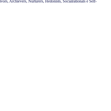
ors, Archievers, Nurturers, Hedonists, Socialrationals e Self-