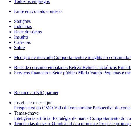
Todos os empregos
Entre em contato conosco
Soluções
Indústrias
Rede de sócios
Insights
Carreiras
Sobre
Medição de mercado
Comportamento e insights do consumidor
Bens de consumo embalados
Beleza
Bebidas alcoólicas
Embal
Serviços financeiros
Setor público
Mídia
Varejo
Pequenas e mé
Explore nossos cases de sucesso
Become an NIQ partner
Insights em destaque
Perspectiva do CMO
Vida do consumidor
Perspectiva do cons
Temas‑chave
Inteligência artificial
Estratégia de marca
Comportamento do co
Tendências do setor
Omnicanal / e‑commerce
Preços e promoç