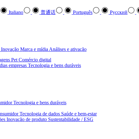
Italiano
普通话
Português
Pусский
Inovação
Marca e mídia
Análises e ativação
agens
Pet
Comércio digital
dias empresas
Tecnologia e bens duráveis
umidor
Tecnologia e bens duráveis
nsumidor
Tecnologia de dados
Saúde e bem‑estar
ões
Inovação de produto
Sustentabilidade / ESG