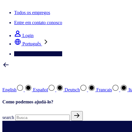
A newsletter IQ Brief: Inscreva‑se agora
Todos os empregos
Entre em contato conosco
Login
Português
Entre em contato conosco
Selecione a sua língua preferida
English
Español
Deutsch
Français
It
Como podemos ajudá-lo?
search