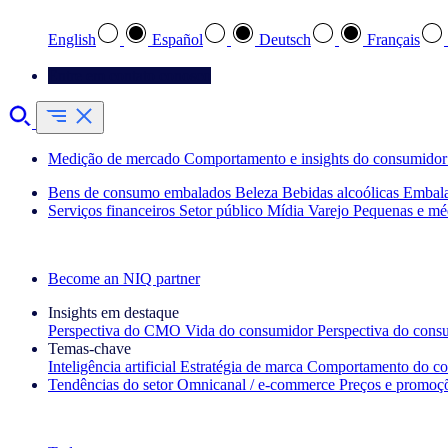
English
Español
Deutsch
Français
Entre em contato conosco
Medição de mercado
Comportamento e insights do consumidor
Bens de consumo embalados
Beleza
Bebidas alcoólicas
Embal
Serviços financeiros
Setor público
Mídia
Varejo
Pequenas e mé
Explore nossos cases de sucesso
Become an NIQ partner
Insights em destaque
Perspectiva do CMO
Vida do consumidor
Perspectiva do cons
Temas‑chave
Inteligência artificial
Estratégia de marca
Comportamento do co
Tendências do setor
Omnicanal / e‑commerce
Preços e promoç
A newsletter IQ Brief: Inscreva‑se agora