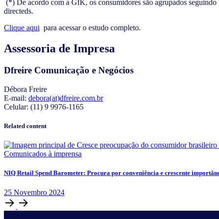
(*) De acordo com a GfK, os consumidores são agrupados seguindo uma 
directeds.
Clique aqui
para acessar o estudo completo.
Assessoria de Impresa
Dfreire Comunicação e Negócios
Débora Freire
E-mail:
debora(at)dfreire.com.br
Celular: (11) 9 9976-1165
Related content
Comunicados à imprensa
NIQ Retail Spend Barometer: Procura por conveniência e crescente importân
25
Novembro
2024