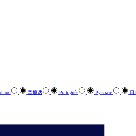
aliano
普通话
Português
Pусский
日