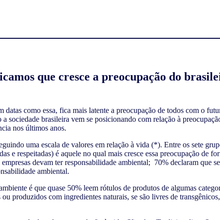
icamos que cresce a preocupação do brasile
atas como essa, fica mais latente a preocupação de todos com o fut
 a sociedade brasileira vem se posicionando com relação à preocupação
cia nos últimos anos.
indo uma escala de valores em relação à vida (*). Entre os sete grup
adas e respeitadas) é aquele no qual mais cresce essa preocupação de 
s e empresas devam ter responsabilidade ambiental; 70% declaram que s
nsabilidade ambiental.
mbiente é que quase 50% leem rótulos de produtos de algumas categori
s ou produzidos com ingredientes naturais, se são livres de transgênico