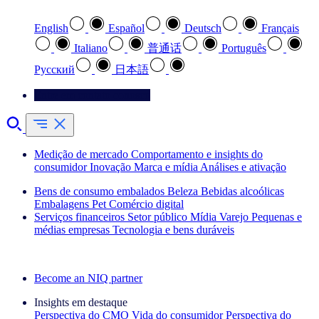
English
Español
Deutsch
Français
Italiano
普通话
Português
Pусский
日本語
Entre em contato conosco
Medição de mercado
Comportamento e insights do
consumidor
Inovação
Marca e mídia
Análises e ativação
Bens de consumo embalados
Beleza
Bebidas alcoólicas
Embalagens
Pet
Comércio digital
Serviços financeiros
Setor público
Mídia
Varejo
Pequenas e
médias empresas
Tecnologia e bens duráveis
Explore nossos cases de sucesso
Become an NIQ partner
Insights em destaque
Perspectiva do CMO
Vida do consumidor
Perspectiva do