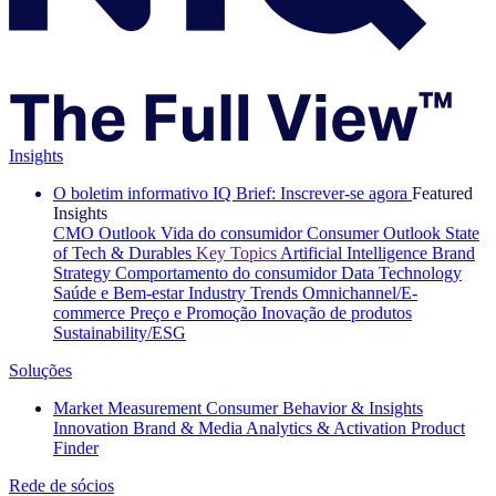
Insights
O boletim informativo IQ Brief: Inscrever-se agora
Featured
Insights
CMO Outlook
Vida do consumidor
Consumer Outlook
State
of Tech & Durables
Key Topics
Artificial Intelligence
Brand
Strategy
Comportamento do consumidor
Data Technology
Saúde e Bem-estar
Industry Trends
Omnichannel/E-
commerce
Preço e Promoção
Inovação de produtos
Sustainability/ESG
Soluções
Market Measurement
Consumer Behavior & Insights
Innovation
Brand & Media
Analytics & Activation
Product
Finder
Rede de sócios