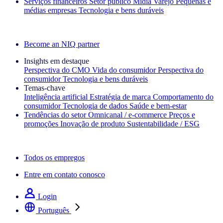
Serviços financeiros
Setor público
Mídia
Varejo
Pequenas e
médias empresas
Tecnologia e bens duráveis
Explore nossos cases de sucesso
Become an NIQ partner
Insights em destaque
Perspectiva do CMO
Vida do consumidor
Perspectiva do
consumidor
Tecnologia e bens duráveis
Temas‑chave
Inteligência artificial
Estratégia de marca
Comportamento do
consumidor
Tecnologia de dados
Saúde e bem‑estar
Tendências do setor
Omnicanal / e‑commerce
Preços e
promoções
Inovação de produto
Sustentabilidade / ESG
A newsletter IQ Brief: Inscreva‑se agora
Todos os empregos
Entre em contato conosco
Login
Português