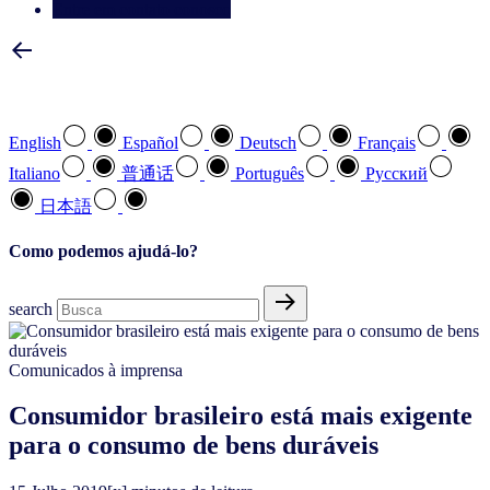
Entre em contato conosco
Selecione a sua língua preferida
English
Español
Deutsch
Français
Italiano
普通话
Português
Pусский
日本語
Como podemos ajudá-lo?
search
Comunicados à imprensa
Consumidor brasileiro está mais exigente
para o consumo de bens duráveis