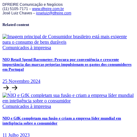
DFREIRE Comunicação e Negócios
(11) 5105-7171 –
www.dfreire.com.br
José Luiz Chaves –
joseluiz@dfreire.com
Related content
Comunicados à imprensa
NIQ Retail Spend Barometer: Procura por conveniência e crescente
importância das marcas próprias impulsionam os gastos dos consumidores
em Portugal
25
Novembro
2024
Comunicados à imprensa
NIQ e GfK completam sua fusão e criam a empresa líder mundial em
inteligência sobre o consumidor
11
Julho
2023