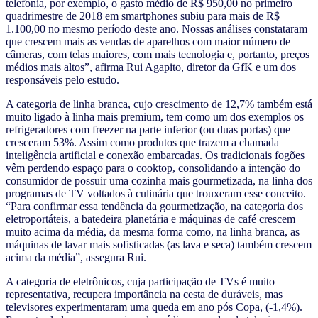
telefonia, por exemplo, o gasto médio de R$ 950,00 no primeiro
quadrimestre de 2018 em smartphones subiu para mais de R$
1.100,00 no mesmo período deste ano. Nossas análises constataram
que crescem mais as vendas de aparelhos com maior número de
câmeras, com telas maiores, com mais tecnologia e, portanto, preços
médios mais altos”, afirma Rui Agapito, diretor da GfK e um dos
responsáveis pelo estudo.
A categoria de linha branca, cujo crescimento de 12,7% também está
muito ligado à linha mais premium, tem como um dos exemplos os
refrigeradores com freezer na parte inferior (ou duas portas) que
cresceram 53%. Assim como produtos que trazem a chamada
inteligência artificial e conexão embarcadas. Os tradicionais fogões
vêm perdendo espaço para o cooktop, consolidando a intenção do
consumidor de possuir uma cozinha mais gourmetizada, na linha dos
programas de TV voltados à culinária que trouxeram esse conceito.
“Para confirmar essa tendência da gourmetização, na categoria dos
eletroportáteis, a batedeira planetária e máquinas de café crescem
muito acima da média, da mesma forma como, na linha branca, as
máquinas de lavar mais sofisticadas (as lava e seca) também crescem
acima da média”, assegura Rui.
A categoria de eletrônicos, cuja participação de TVs é muito
representativa, recupera importância na cesta de duráveis, mas
televisores experimentaram uma queda em ano pós Copa, (-1,4%).