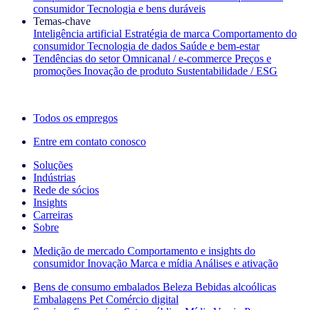
consumidor
Tecnologia e bens duráveis
Temas‑chave
Inteligência artificial
Estratégia de marca
Comportamento do
consumidor
Tecnologia de dados
Saúde e bem‑estar
Tendências do setor
Omnicanal / e‑commerce
Preços e
promoções
Inovação de produto
Sustentabilidade / ESG
A newsletter IQ Brief: Inscreva‑se agora
Todos os empregos
Entre em contato conosco
Soluções
Indústrias
Rede de sócios
Insights
Carreiras
Sobre
Medição de mercado
Comportamento e insights do
consumidor
Inovação
Marca e mídia
Análises e ativação
Bens de consumo embalados
Beleza
Bebidas alcoólicas
Embalagens
Pet
Comércio digital