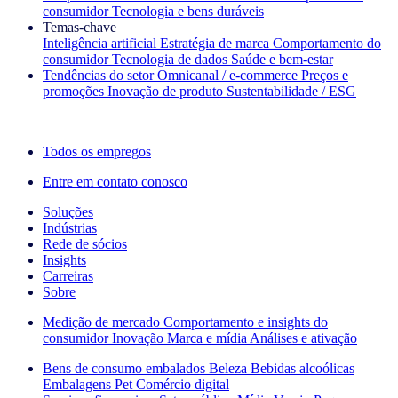
consumidor
Tecnologia e bens duráveis
Temas‑chave
Inteligência artificial
Estratégia de marca
Comportamento do
consumidor
Tecnologia de dados
Saúde e bem‑estar
Tendências do setor
Omnicanal / e‑commerce
Preços e
promoções
Inovação de produto
Sustentabilidade / ESG
A newsletter IQ Brief: Inscreva‑se agora
Todos os empregos
Entre em contato conosco
Soluções
Indústrias
Rede de sócios
Insights
Carreiras
Sobre
Medição de mercado
Comportamento e insights do
consumidor
Inovação
Marca e mídia
Análises e ativação
Bens de consumo embalados
Beleza
Bebidas alcoólicas
Embalagens
Pet
Comércio digital