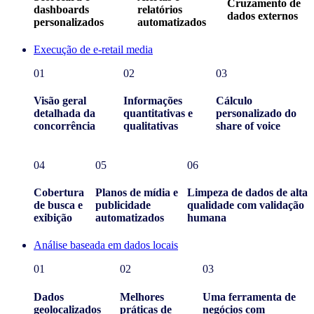
Cruzamento de
dashboards
relatórios
dados externos
personalizados
automatizados
Execução de e-retail media
01
02
03
Visão geral
Informações
Cálculo
detalhada da
quantitativas e
personalizado do
concorrência
qualitativas
share of voice
04
05
06
Cobertura
Planos de mídia e
Limpeza de dados de alta
de busca e
publicidade
qualidade com validação
exibição
automatizados
humana
Análise baseada em dados locais
01
02
03
Dados
Melhores
Uma ferramenta de
geolocalizados
práticas de
negócios com