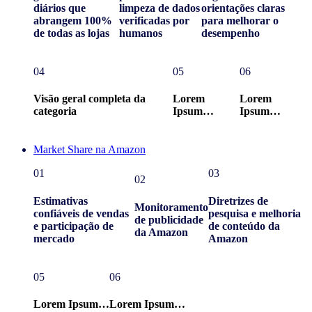
diários que
limpeza de dados
orientações claras
abrangem 100%
verificadas por
para melhorar o
de todas as lojas
humanos
desempenho
04
05
06
Visão geral completa da
Lorem
Lorem
categoria
Ipsum…
Ipsum…
Market Share na Amazon
01
03
02
Estimativas
Diretrizes de
Monitoramento
confiáveis de vendas
pesquisa e melhoria
de publicidade
e participação de
de conteúdo da
da Amazon
mercado
Amazon
05
06
Lorem Ipsum…
Lorem Ipsum…