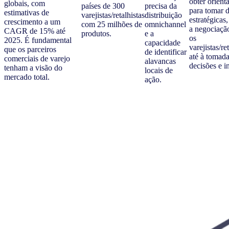
obter orient
globais, com
países de 300
precisa da
para tomar 
estimativas de
varejistas/retalhistas
distribuição
estratégicas
crescimento a um
com 25 milhões de
omnichannel
a negociaçã
CAGR de 15% até
produtos.
e a
os
2025. É fundamental
capacidade
varejistas/re
que os parceiros
de identificar
até à tomad
comerciais de varejo
alavancas
decisões e in
tenham a visão do
locais de
mercado total.
ação.