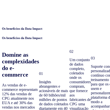
Os benefícios da Data Impact
Os benefícios da Data Impact
02
Domine as
03
Um conjunto
complexidades
de dados
Suporte con
do e-
completo,
personaliza
coletados
commerce
01
contínuo c
onde os
treinamento 
Insights
consumidores
para que os 
As vendas de e-
abrangentes e
compram,
usem e
commerce representam
acionáveis de mais
que fornece
personalize
12% das vendas de
de 60 bilhões/mil
aos
plataforma 
CPG atualmente nos
milhões de pontos
fabricantes de
modo a
EUA e até 30% das
de dados coletados
CPG uma
acompanhar
vendas nos mercados
diariamente em 40
visualização