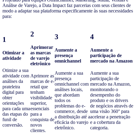
Análise de Varejo, a Data Impact faz parcerias com seus clientes de
modo a adaptar sua plataforma especificamente às suas necessidades
para:
2
3
4
1
Aprimorar
Aumente a
Aumente a
Otimizar a
as marcas
presença
participação de
atividade
de varejo
omnichannel
mercado na Amazon
eletrônico
Otimize a sua
Aumente a sua
Aumente a sua
atividade com
Aprimore as
presença
participação de
análises da
marcas de e-
omnichannel com
mercado na Amazon,
prateleira
retail que
análises locais,
monitorando o
digital para
tenham
que abordam
desempenho do
obter
visibilidade
todos os
produto e os drivers
orientações
superior,
problemas do e-
de negócios através de
para cada uma
essenciais
commerce, desde
uma visão 360° para
das etapas do
para a
a distribuição até a
acelerar a penetração
funil de
conquista de
eficácia do varejo
e a cobertura da
conversão.
novos
eletrônico.
categoria.
clientes.