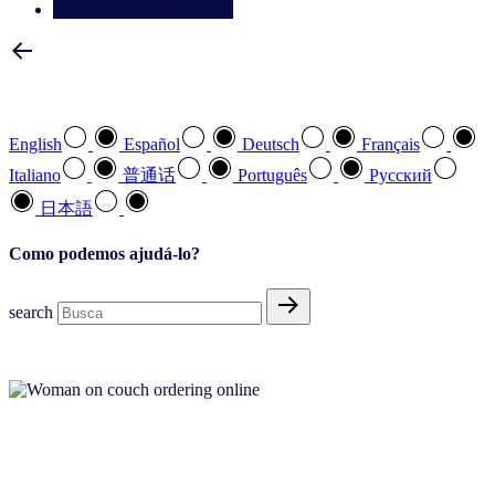
Entre em contato conosco
Selecione a sua língua preferida
English
Español
Deutsch
Français
Italiano
普通话
Português
Pусский
日本語
Como podemos ajudá-lo?
search