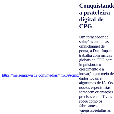
Conquistand
a prateleira
digital de
CPG
Um fornecedor de
soluções analíticas
omnichannel de
ponta, a Data Impact
trabalha com marcas
globais de CPG para
impulsionar o
crescimento e a
inovação por meio de
https://nielseniq.wistia.com/medias/4mk09scmjx
dados locais e
algoritmos de IA. Os
nossos especialistas
fornecem orientações
precisas e confiáveis
sobre como os
fabricantes e
varejistas/retalhistas