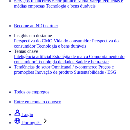
Serviços financeiros
Setor público
Mídia
Varejo
Pequenas e
médias empresas
Tecnologia e bens duráveis
Explore nossos cases de sucesso
Become an NIQ partner
Insights em destaque
Perspectiva do CMO
Vida do consumidor
Perspectiva do
consumidor
Tecnologia e bens duráveis
Temas‑chave
Inteligência artificial
Estratégia de marca
Comportamento do
consumidor
Tecnologia de dados
Saúde e bem‑estar
Tendências do setor
Omnicanal / e‑commerce
Preços e
promoções
Inovação de produto
Sustentabilidade / ESG
A newsletter IQ Brief: Inscreva‑se agora
Todos os empregos
Entre em contato conosco
Login
Português