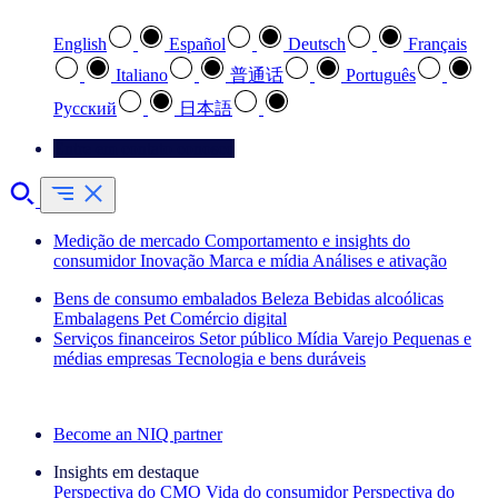
English
Español
Deutsch
Français
Italiano
普通话
Português
Pусский
日本語
Entre em contato conosco
Medição de mercado
Comportamento e insights do
consumidor
Inovação
Marca e mídia
Análises e ativação
Bens de consumo embalados
Beleza
Bebidas alcoólicas
Embalagens
Pet
Comércio digital
Serviços financeiros
Setor público
Mídia
Varejo
Pequenas e
médias empresas
Tecnologia e bens duráveis
Explore nossos cases de sucesso
Become an NIQ partner
Insights em destaque
Perspectiva do CMO
Vida do consumidor
Perspectiva do