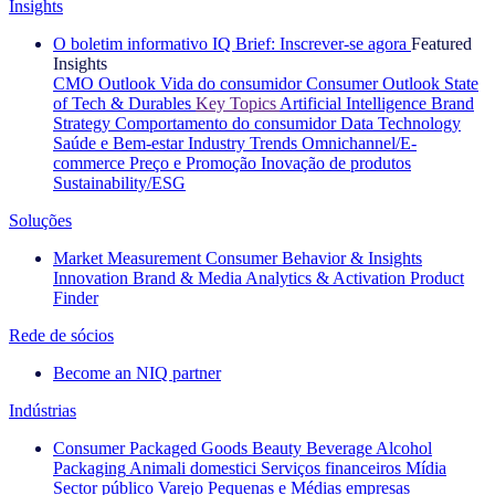
Insights
O boletim informativo IQ Brief: Inscrever-se agora
Featured
Insights
CMO Outlook
Vida do consumidor
Consumer Outlook
State
of Tech & Durables
Key Topics
Artificial Intelligence
Brand
Strategy
Comportamento do consumidor
Data Technology
Saúde e Bem-estar
Industry Trends
Omnichannel/E-
commerce
Preço e Promoção
Inovação de produtos
Sustainability/ESG
Soluções
Market Measurement
Consumer Behavior & Insights
Innovation
Brand & Media
Analytics & Activation
Product
Finder
Rede de sócios
Become an NIQ partner
Indústrias
Consumer Packaged Goods
Beauty
Beverage Alcohol
Packaging
Animali domestici
Serviços financeiros
Mídia
Sector público
Varejo
Pequenas e Médias empresas