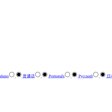
aliano
普通话
Português
Pусский
日