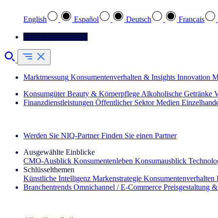
English
Español
Deutsch
Français
Kontaktieren Sie uns
Marktmessung
Konsumentenverhalten & Insights
Innovation
M
Konsumgüter
Beauty & Körperpflege
Alkoholische Getränke
V
Finanzdienstleistungen
Öffentlicher Sektor
Medien
Einzelhand
Entdecken Sie unsere Erfolgsgeschichten (EN)
Werden Sie NIQ-Partner
Finden Sie einen Partner
Ausgewählte Einblicke
CMO‑Ausblick
Konsumentenleben
Konsumausblick
Technolog
Schlüsselthemen
Künstliche Intelligenz
Markenstrategie
Konsumentenverhalten
Branchentrends
Omnichannel / E‑Commerce
Preisgestaltung 
Der IQ Brief Newsletter: Jetzt anmelden