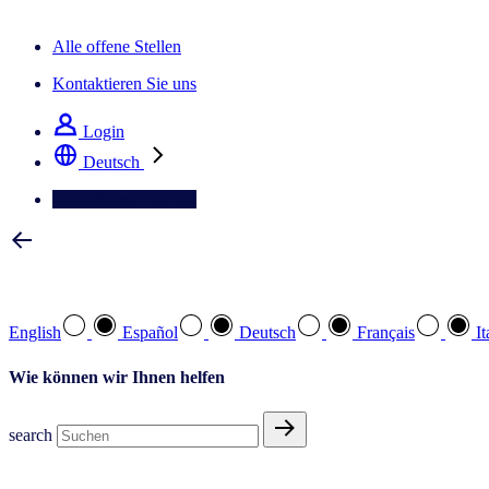
Der IQ Brief Newsletter: Jetzt anmelden
Alle offene Stellen
Kontaktieren Sie uns
Login
Deutsch
Kontaktieren Sie uns
Wählen Sie Ihre bevorzugte Sprache
English
Español
Deutsch
Français
It
Wie können wir Ihnen helfen
search