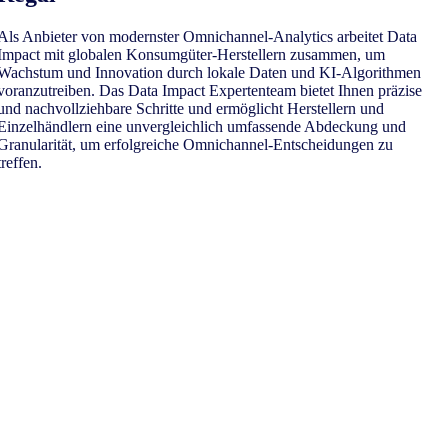
Als Anbieter von modernster Omnichannel-Analytics arbeitet Data
Impact mit globalen Konsumgüter-Herstellern zusammen, um
Wachstum und Innovation durch lokale Daten und KI-Algorithmen
voranzutreiben. Das Data Impact Expertenteam bietet Ihnen präzise
und nachvollziehbare Schritte und ermöglicht Herstellern und
Einzelhändlern eine unvergleichlich umfassende Abdeckung und
Granularität, um erfolgreiche Omnichannel-Entscheidungen zu
treffen.