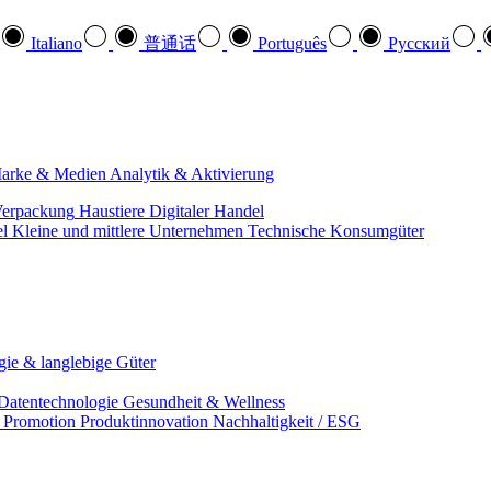
Italiano
普通话
Português
Pусский
arke & Medien
Analytik & Aktivierung
erpackung
Haustiere
Digitaler Handel
el
Kleine und mittlere Unternehmen
Technische Konsumgüter
ie & langlebige Güter
Datentechnologie
Gesundheit & Wellness
& Promotion
Produktinnovation
Nachhaltigkeit / ESG