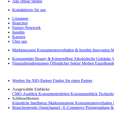
Alle offene Stellen
Kontaktieren Sie uns
Lösungen
Branchen
Partner-Netzwerk
Insights
Karriere
Über uns
Marktmessung
Konsumentenverhalten & Insights
Innovation
M
Konsumgüter
Beauty & Körperpflege
Alkoholische Getränke
V
Finanzdienstleistungen
Öffentlicher Sektor
Medien
Einzelhand
Entdecken Sie unsere Erfolgsgeschichten (EN)
Werden Sie NIQ-Partner
Finden Sie einen Partner
Ausgewählte Einblicke
CMO‑Ausblick
Konsumentenleben
Konsumausblick
Technolog
Schlüsselthemen
Künstliche Intelligenz
Markenstrategie
Konsumentenverhalten
Branchentrends
Omnichannel / E‑Commerce
Preisgestaltung 