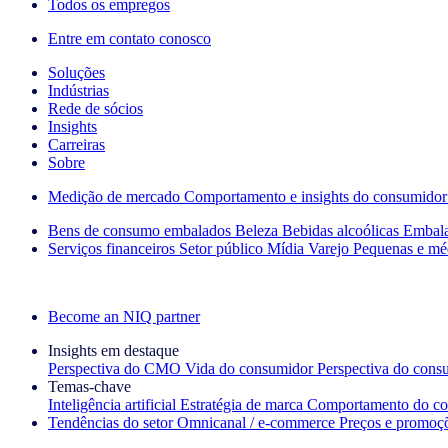
Todos os empregos
Entre em contato conosco
Soluções
Indústrias
Rede de sócios
Insights
Carreiras
Sobre
Medição de mercado
Comportamento e insights do consumidor
Bens de consumo embalados
Beleza
Bebidas alcoólicas
Embal
Serviços financeiros
Setor público
Mídia
Varejo
Pequenas e mé
Explore nossos cases de sucesso
Become an NIQ partner
Insights em destaque
Perspectiva do CMO
Vida do consumidor
Perspectiva do cons
Temas‑chave
Inteligência artificial
Estratégia de marca
Comportamento do co
Tendências do setor
Omnicanal / e‑commerce
Preços e promoç