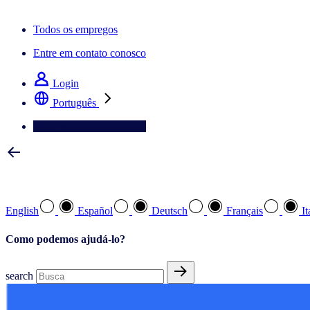
A newsletter IQ Brief: Inscreva‑se agora
Todos os empregos
Entre em contato conosco
Login
Português
Entre em contato conosco
Selecione a sua língua preferida
English
Español
Deutsch
Français
It
Como podemos ajudá-lo?
search