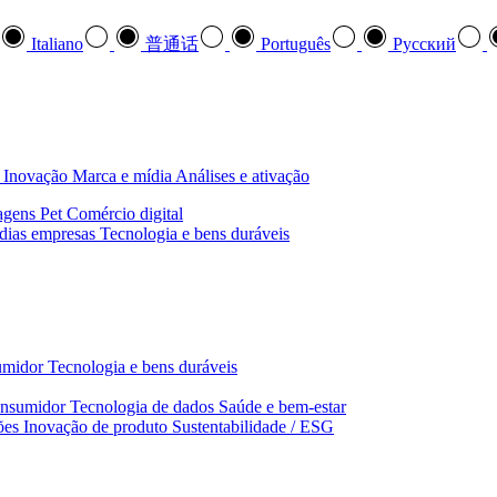
Italiano
普通话
Português
Pусский
Inovação
Marca e mídia
Análises e ativação
agens
Pet
Comércio digital
dias empresas
Tecnologia e bens duráveis
umidor
Tecnologia e bens duráveis
nsumidor
Tecnologia de dados
Saúde e bem‑estar
ões
Inovação de produto
Sustentabilidade / ESG