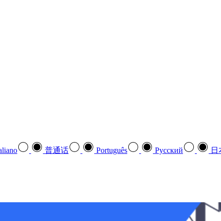
aliano
普通话
Português
Pусский
日