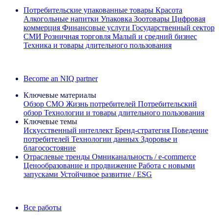
Потребительские упакованные товары
Красота
Алкогольные напитки
Упаковка
Зоотовары
Цифровая
коммерция
Финансовые услуги
Государственный сектор
СМИ
Розничная торговля
Малый и средний бизнес
Техника и товары длительного пользования
Ознакомьтесь с нашими историями успеха
Become an NIQ partner
Ключевые материалы
Обзор CMO
Жизнь потребителей
Потребительский
обзор
Технологии и товары длительного пользования
Ключевые темы
Искусственный интеллект
Бренд‑стратегия
Поведение
потребителей
Технологии данных
Здоровье и
благосостояние
Отраслевые тренды
Омниканальность / e‑commerce
Ценообразование и продвижение
Работа с новыми
запусками
Устойчивое развитие / ESG
Информационная рассылка IQ Brief: Подпишитесь сейчас
Все работы