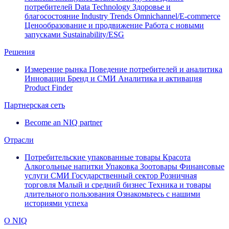
потребителей
Data Technology
Здоровье и
благосостояние
Industry Trends
Omnichannel/E-commerce
Ценообразование и продвижение
Работа с новыми
запусками
Sustainability/ESG
Решения
Измерение рынка
Поведение потребителей и аналитика
Инновации
Бренд и СМИ
Аналитика и активация
Product Finder
Партнерская сеть
Become an NIQ partner
Отрасли
Потребительские упакованные товары
Красота
Алкогольные напитки
Упаковка
Зоотовары
Финансовые
услуги
СМИ
Государственный сектор
Розничная
торговля
Малый и средний бизнес
Техника и товары
длительного пользования
Ознакомьтесь с нашими
историями успеха
О NIQ