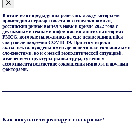
В отличие от предыдущих рецессий,
между которыми
происходили периоды восстановления экономики,
российский рынок вошел в новый кризис 2022 года с
двузначными темпами инфляции во многих категориях
FMCG,
которые наложились
на
еще незавершившийся
спад после пандемии COVID-19. При этом
игрок
и
оказались вынуждены
иметь дело не только
со знакомыми
сложностями, но и с
новой
геополитической ситуацией,
изменением структуры рынка труда, сужением
ассортимента вследствие сокращения импорта и
другими
факторами
.
Как покупатели реагируют на кризис?