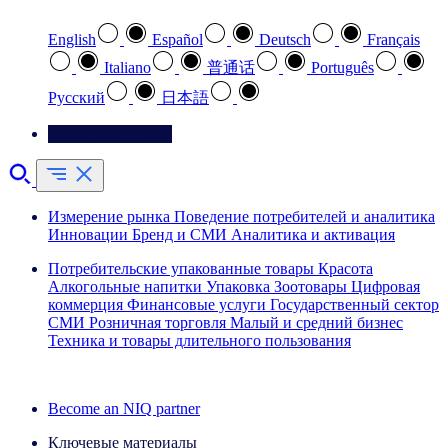
English
Español
Deutsch
Français
Italiano
普通话
Português
Pусский
日本語
Свяжитесь с нами
Измерение рынка
Поведение потребителей и аналитика
Инновации
Бренд и СМИ
Аналитика и активация
Потребительские упакованные товары
Красота
Алкогольные напитки
Упаковка
Зоотовары
Цифровая
коммерция
Финансовые услуги
Государственный сектор
СМИ
Розничная торговля
Малый и средний бизнес
Техника и товары длительного пользования
Ознакомьтесь с нашими историями успеха
Become an NIQ partner
Ключевые материалы