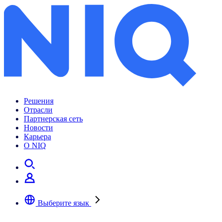
Почему кризис 2022 уникален?
Решения
Отрасли
Партнерская сеть
Новости
Карьера
О NIQ
Выберите язык
Выберите предпочтительный язык