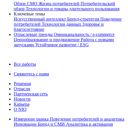
Обзор CMO
Жизнь потребителей
Потребительский
обзор
Технологии и товары длительного пользования
Ключевые темы
Искусственный интеллект
Бренд‑стратегия
Поведение
потребителей
Технологии данных
Здоровье и
благосостояние
Отраслевые тренды
Омниканальность / e‑commerce
Ценообразование и продвижение
Работа с новыми
запусками
Устойчивое развитие / ESG
Информационная рассылка IQ Brief: Подпишитесь сейчас
Все работы
Свяжитесь с нами
Решения
Отрасли
Партнерская сеть
Новости
Карьера
О NIQ
Измерение рынка
Поведение потребителей и аналитика
Инновации
Бренд и СМИ
Аналитика и активация