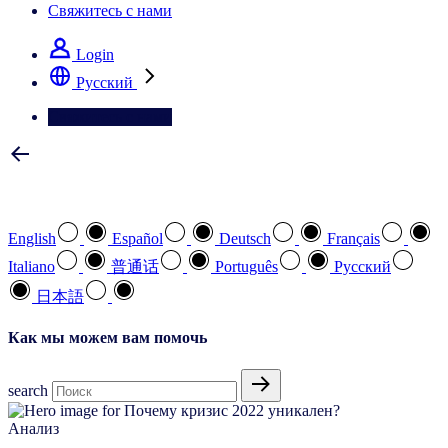
Свяжитесь с нами
Login
Pусский
Свяжитесь с нами
Выберите предпочтительный язык
English
Español
Deutsch
Français
Italiano
普通话
Português
Pусский
日本語
Как мы можем вам помочь
search
Анализ