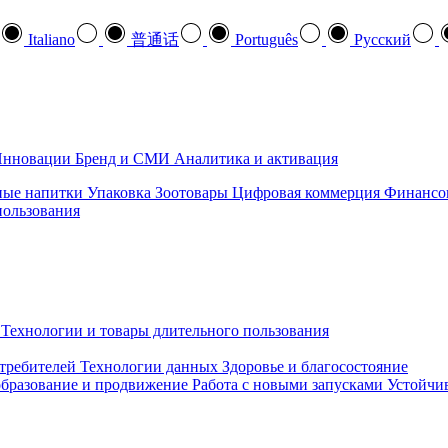
Italiano
普通话
Português
Pусский
нновации
Бренд и СМИ
Аналитика и активация
ные напитки
Упаковка
Зоотовары
Цифровая коммерция
Финансо
пользования
Технологии и товары длительного пользования
требителей
Технологии данных
Здоровье и благосостояние
бразование и продвижение
Работа с новыми запусками
Устойчив