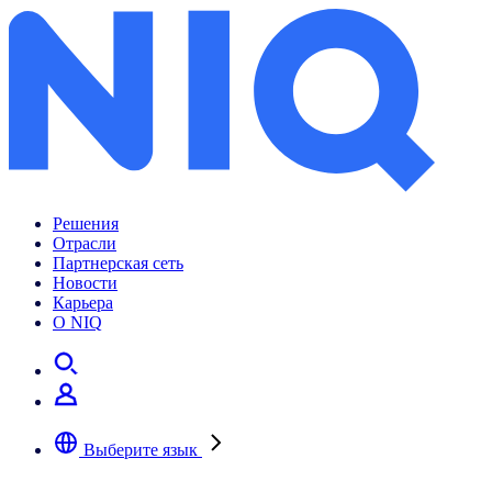
Покупатель в кризис: как меняются стратегии FMCG-шопинга?
Решения
Отрасли
Партнерская сеть
Новости
Карьера
О NIQ
Выберите язык
Выберите предпочтительный язык