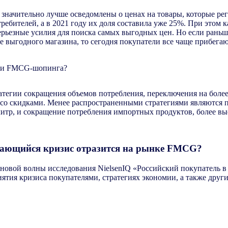
 значительно лучше осведомлены о ценах на товары, которые рег
ребителей, а в 2021 году их доля составила уже 25%. При этом
ерьезные усилия для поиска самых выгодных цен. Но если раньш
 выгодного магазина, то сегодня покупатели все чаще прибегают
атегии сокращения объемов потребления, переключения на боле
 со скидками. Менее распространенными стратегиями являются 
литр, и сокращение потребления импортных продуктов, более вы
вающийся кризис отразится на рынке FMCG?
новой волны исследования NielsenIQ «Российский покупатель 
ятия кризиса покупателями, стратегиях экономии, а также друг