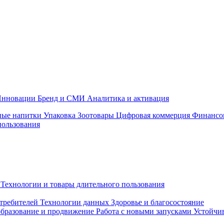
нновации
Бренд и СМИ
Аналитика и активация
ные напитки
Упаковка
Зоотовары
Цифровая коммерция
Финансо
пользования
Технологии и товары длительного пользования
требителей
Технологии данных
Здоровье и благосостояние
бразование и продвижение
Работа с новыми запусками
Устойчив