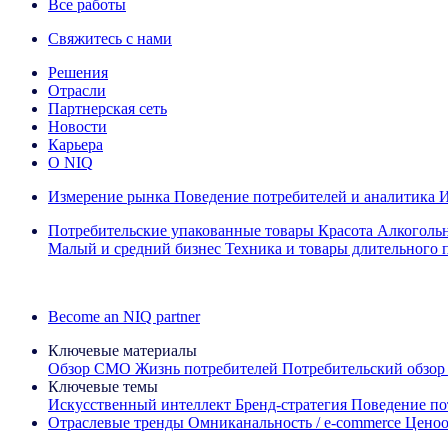
Все работы
Свяжитесь с нами
Решения
Отрасли
Партнерская сеть
Новости
Карьера
О NIQ
Измерение рынка
Поведение потребителей и аналитика
И
Потребительские упакованные товары
Красота
Алкоголь
Малый и средний бизнес
Техника и товары длительного 
Ознакомьтесь с нашими историями успеха
Become an NIQ partner
Ключевые материалы
Обзор CMO
Жизнь потребителей
Потребительский обзор
Ключевые темы
Искусственный интеллект
Бренд‑стратегия
Поведение по
Отраслевые тренды
Омниканальность / e‑commerce
Ценоо