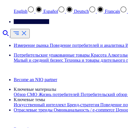
English
Español
Deutsch
Français
Свяжитесь с нами
Измерение рынка
Поведение потребителей и аналитика
И
Потребительские упакованные товары
Красота
Алкоголь
Малый и средний бизнес
Техника и товары длительного 
Ознакомьтесь с нашими историями успеха
Become an NIQ partner
Ключевые материалы
Обзор CMO
Жизнь потребителей
Потребительский обзор
Ключевые темы
Искусственный интеллект
Бренд‑стратегия
Поведение по
Отраслевые тренды
Омниканальность / e‑commerce
Ценоо
Информационная рассылка IQ Brief: Подпишитесь сейчас