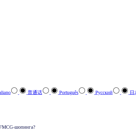
aliano
普通话
Português
Pусский
日