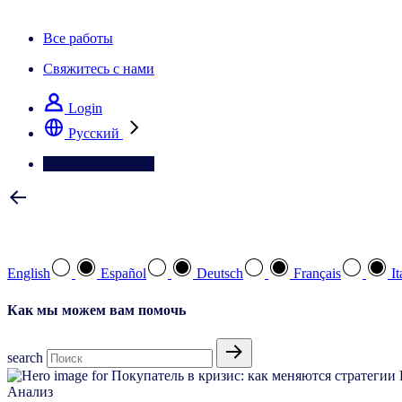
Информационная рассылка IQ Brief: Подпишитесь сейчас
Все работы
Свяжитесь с нами
Login
Pусский
Свяжитесь с нами
Выберите предпочтительный язык
English
Español
Deutsch
Français
It
Как мы можем вам помочь
search
Анализ