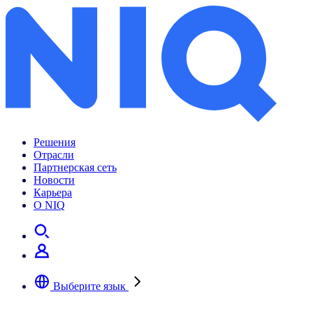
Тренды рынка интернет-торговли FMCG в 2023
Решения
Отрасли
Партнерская сеть
Новости
Карьера
О NIQ
Выберите язык
Выберите предпочтительный язык