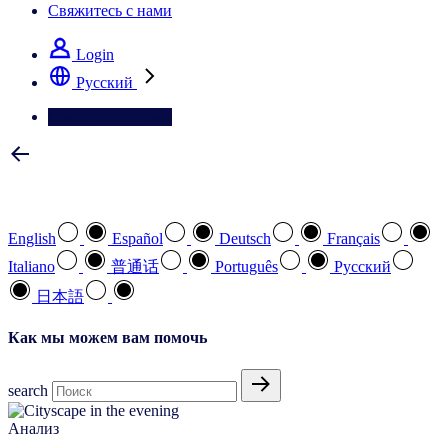
Свяжитесь с нами
Login
Pусский
Свяжитесь с нами
Выберите предпочтительный язык
English
Español
Deutsch
Français
Italiano
普通话
Português
Pусский
日本語
Как мы можем вам помочь
search
Анализ