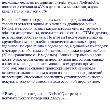
несколько месяцев: по данным ритейл-аудита NielsenIQ, к
июню она составила 43% в денежном выражении, а доля
канала приблизилась к 8%.
На данный момент среди всех каналов продаж онлайн-
торговля остается одним из ключевых драйверов рынка
FMCG, не просто являясь катализатором многих трендов в
области ассортимента, покупательского опыта, СТМ и других,
но и задавая собственные. По итогам I полугодия только на
крупнейших маркетплейсах количество активных продавцов
удвоилось по сравнению с годом ранее, а динамика их продаж
в четыре раза обогнала собственные продажи меркетплейсов
(3Р по сравнению с 1Р моделью). Таких цифр было бы уже
достаточно, чтобы оценить перспективы индустрии, однако
их легко можно дополнить множеством других примеров
того, как она все сильнее трансформируется из некогда
вспомогательного канала в одно из основных направлений
инвестиций, способных обеспечить устойчивость бизнеса и
покупательскую лояльность в долгосрочной перспективе.
* Ежегодное исследование NielsenIQ о трендах
покупательского поведения 2022/2023