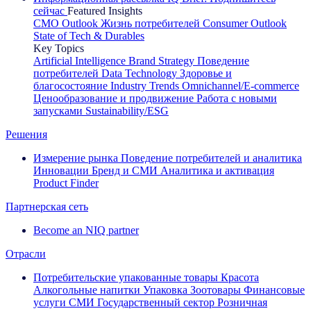
сейчас
Featured Insights
CMO Outlook
Жизнь потребителей
Consumer Outlook
State of Tech & Durables
Key Topics
Artificial Intelligence
Brand Strategy
Поведение
потребителей
Data Technology
Здоровье и
благосостояние
Industry Trends
Omnichannel/E-commerce
Ценообразование и продвижение
Работа с новыми
запусками
Sustainability/ESG
Решения
Измерение рынка
Поведение потребителей и аналитика
Инновации
Бренд и СМИ
Аналитика и активация
Product Finder
Партнерская сеть
Become an NIQ partner
Отрасли
Потребительские упакованные товары
Красота
Алкогольные напитки
Упаковка
Зоотовары
Финансовые
услуги
СМИ
Государственный сектор
Розничная