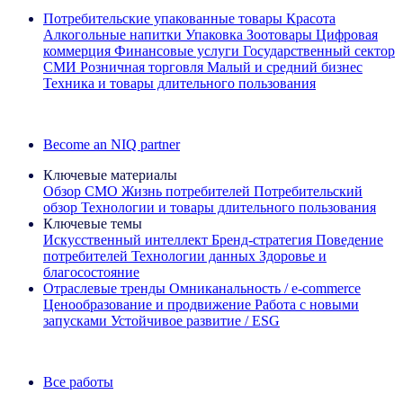
Потребительские упакованные товары
Красота
Алкогольные напитки
Упаковка
Зоотовары
Цифровая
коммерция
Финансовые услуги
Государственный сектор
СМИ
Розничная торговля
Малый и средний бизнес
Техника и товары длительного пользования
Ознакомьтесь с нашими историями успеха
Become an NIQ partner
Ключевые материалы
Обзор CMO
Жизнь потребителей
Потребительский
обзор
Технологии и товары длительного пользования
Ключевые темы
Искусственный интеллект
Бренд‑стратегия
Поведение
потребителей
Технологии данных
Здоровье и
благосостояние
Отраслевые тренды
Омниканальность / e‑commerce
Ценообразование и продвижение
Работа с новыми
запусками
Устойчивое развитие / ESG
Информационная рассылка IQ Brief: Подпишитесь сейчас
Все работы