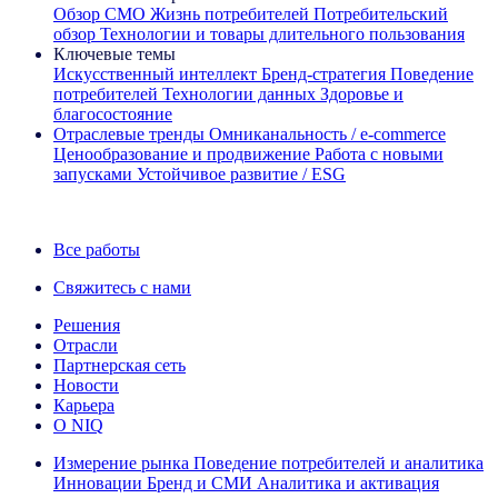
Обзор CMO
Жизнь потребителей
Потребительский
обзор
Технологии и товары длительного пользования
Ключевые темы
Искусственный интеллект
Бренд‑стратегия
Поведение
потребителей
Технологии данных
Здоровье и
благосостояние
Отраслевые тренды
Омниканальность / e‑commerce
Ценообразование и продвижение
Работа с новыми
запусками
Устойчивое развитие / ESG
Информационная рассылка IQ Brief: Подпишитесь сейчас
Все работы
Свяжитесь с нами
Решения
Отрасли
Партнерская сеть
Новости
Карьера
О NIQ
Измерение рынка
Поведение потребителей и аналитика
Инновации
Бренд и СМИ
Аналитика и активация