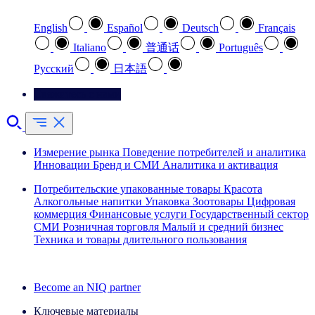
English
Español
Deutsch
Français
Italiano
普通话
Português
Pусский
日本語
Свяжитесь с нами
Измерение рынка
Поведение потребителей и аналитика
Инновации
Бренд и СМИ
Аналитика и активация
Потребительские упакованные товары
Красота
Алкогольные напитки
Упаковка
Зоотовары
Цифровая
коммерция
Финансовые услуги
Государственный сектор
СМИ
Розничная торговля
Малый и средний бизнес
Техника и товары длительного пользования
Ознакомьтесь с нашими историями успеха
Become an NIQ partner
Ключевые материалы