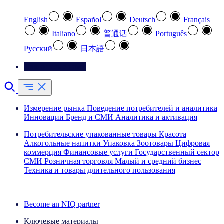
English
Español
Deutsch
Français
Italiano
普通话
Português
Pусский
日本語
Свяжитесь с нами
Измерение рынка
Поведение потребителей и аналитика
Инновации
Бренд и СМИ
Аналитика и активация
Потребительские упакованные товары
Красота
Алкогольные напитки
Упаковка
Зоотовары
Цифровая
коммерция
Финансовые услуги
Государственный сектор
СМИ
Розничная торговля
Малый и средний бизнес
Техника и товары длительного пользования
Ознакомьтесь с нашими историями успеха
Become an NIQ partner
Ключевые материалы