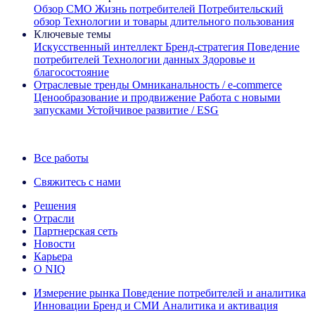
Обзор CMO
Жизнь потребителей
Потребительский
обзор
Технологии и товары длительного пользования
Ключевые темы
Искусственный интеллект
Бренд‑стратегия
Поведение
потребителей
Технологии данных
Здоровье и
благосостояние
Отраслевые тренды
Омниканальность / e‑commerce
Ценообразование и продвижение
Работа с новыми
запусками
Устойчивое развитие / ESG
Информационная рассылка IQ Brief: Подпишитесь сейчас
Все работы
Свяжитесь с нами
Решения
Отрасли
Партнерская сеть
Новости
Карьера
О NIQ
Измерение рынка
Поведение потребителей и аналитика
Инновации
Бренд и СМИ
Аналитика и активация