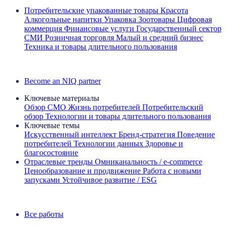
Потребительские упакованные товары
Красота
Алкогольные напитки
Упаковка
Зоотовары
Цифровая
коммерция
Финансовые услуги
Государственный сектор
СМИ
Розничная торговля
Малый и средний бизнес
Техника и товары длительного пользования
Ознакомьтесь с нашими историями успеха
Become an NIQ partner
Ключевые материалы
Обзор CMO
Жизнь потребителей
Потребительский
обзор
Технологии и товары длительного пользования
Ключевые темы
Искусственный интеллект
Бренд‑стратегия
Поведение
потребителей
Технологии данных
Здоровье и
благосостояние
Отраслевые тренды
Омниканальность / e‑commerce
Ценообразование и продвижение
Работа с новыми
запусками
Устойчивое развитие / ESG
Информационная рассылка IQ Brief: Подпишитесь сейчас
Все работы