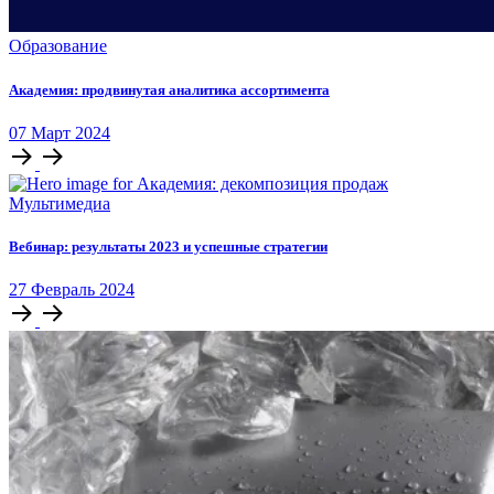
Образование
Академия: продвинутая аналитика ассортимента
07
Март
2024
Мультимедиа
Вебинар: результаты 2023 и успешные стратегии
27
Февраль
2024