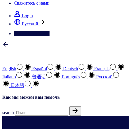
Свяжитесь с нами
Login
Pусский
Свяжитесь с нами
Выберите предпочтительный язык
English
Español
Deutsch
Français
Italiano
普通话
Português
Pусский
日本語
Как мы можем вам помочь
search