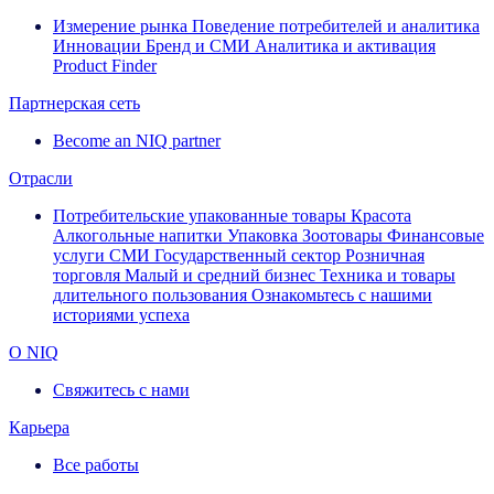
Измерение рынка
Поведение потребителей и аналитика
Инновации
Бренд и СМИ
Аналитика и активация
Product Finder
Партнерская сеть
Become an NIQ partner
Отрасли
Потребительские упакованные товары
Красота
Алкогольные напитки
Упаковка
Зоотовары
Финансовые
услуги
СМИ
Государственный сектор
Розничная
торговля
Малый и средний бизнес
Техника и товары
длительного пользования
Ознакомьтесь с нашими
историями успеха
О NIQ
Свяжитесь с нами
Карьера
Все работы