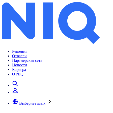
Академия: декомпозиция продаж
Решения
Отрасли
Партнерская сеть
Новости
Карьера
О NIQ
Выберите язык
Выберите предпочтительный язык