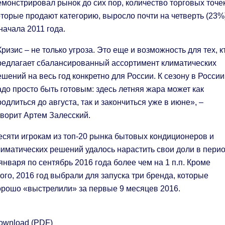
емонстрировал рынок до сих пор, количество торговых точек
оторые продают категорию, выросло почти на четверть (23%
 начала 2011 года.
Кризис – не только угроза. Это еще и возможность для тех, к
редлагает сбалансированный ассортимент климатических
ешений на весь год конкретно для России. К сезону в России
адо просто быть готовым: здесь летняя жара может как
родлиться до августа, так и закончиться уже в июне», –
оворит Артем Залесский.
есяти игрокам из топ-20 рынка бытовых кондиционеров и
лиматических решений удалось нарастить свои доли в пери
 января по сентябрь 2016 года более чем на 1 п.п. Кроме
того, 2016 год выбрали для запуска три бренда, которые
орошо «выстрелили» за первые 9 месяцев 2016.
ownload (PDF)