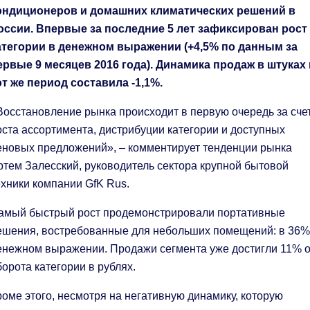
ондиционеров и домашних климатических решений в
оссии. Впервые за последние 5 лет зафиксирован рост
атегории в денежном выражении (+4,5% по данным за
ервые 9 месяцев 2016 года). Динамика продаж в штуках 
от же период составила -1,1%.
Восстановление рынка происходит в первую очередь за сче
оста ассортимента, дистрибуции категории и доступных
еновых предложений», – комментирует тенденции рынка
ртем Залесский, руководитель сектора крупной бытовой
ехники компании GfK Rus.
амый быстрый рост продемонстрировали портативные
ешения, востребованные для небольших помещений: в 36%
енежном выражении. Продажи сегмента уже достигли 11% о
борота категории в рублях.
роме этого, несмотря на негативную динамику, которую