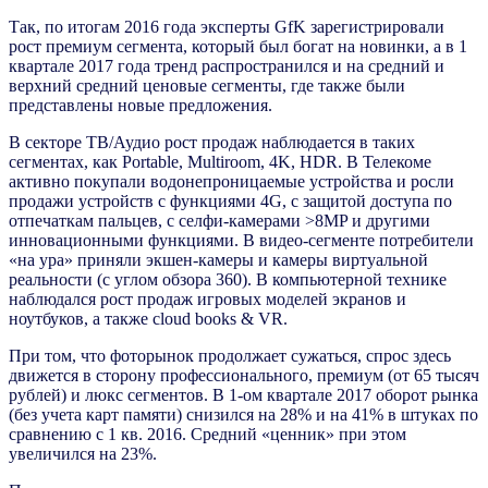
Так, по итогам 2016 года эксперты GfK зарегистрировали
рост премиум сегмента, который был богат на новинки, а в 1
квартале 2017 года тренд распространился и на средний и
верхний средний ценовые сегменты, где также были
представлены новые предложения.
В секторе ТВ/Аудио рост продаж наблюдается в таких
сегментах, как Portable, Multiroom, 4K, HDR. В Телекоме
активно покупали водонепроницаемые устройства и росли
продажи устройств с функциями 4G, с защитой доступа по
отпечаткам пальцев, с селфи-камерами >8MP и другими
инновационными функциями. В видео-сегменте потребители
«на ура» приняли экшен-камеры и камеры виртуальной
реальности (с углом обзора 360). В компьютерной технике
наблюдался рост продаж игровых моделей экранов и
ноутбуков, а также cloud books & VR.
При том, что фоторынок продолжает сужаться, спрос здесь
движется в сторону профессионального, премиум (от 65 тысяч
рублей) и люкс сегментов. В 1-ом квартале 2017 оборот рынка
(без учета карт памяти) снизился на 28% и на 41% в штуках по
сравнению с 1 кв. 2016. Средний «ценник» при этом
увеличился на 23%.