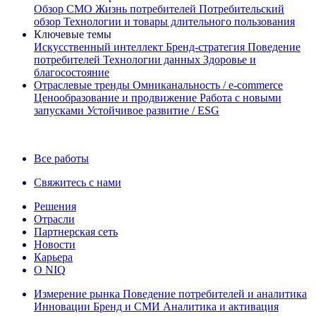
Обзор CMO
Жизнь потребителей
Потребительский
обзор
Технологии и товары длительного пользования
Ключевые темы
Искусственный интеллект
Бренд‑стратегия
Поведение
потребителей
Технологии данных
Здоровье и
благосостояние
Отраслевые тренды
Омниканальность / e‑commerce
Ценообразование и продвижение
Работа с новыми
запусками
Устойчивое развитие / ESG
Информационная рассылка IQ Brief: Подпишитесь сейчас
Все работы
Свяжитесь с нами
Решения
Отрасли
Партнерская сеть
Новости
Карьера
О NIQ
Измерение рынка
Поведение потребителей и аналитика
Инновации
Бренд и СМИ
Аналитика и активация