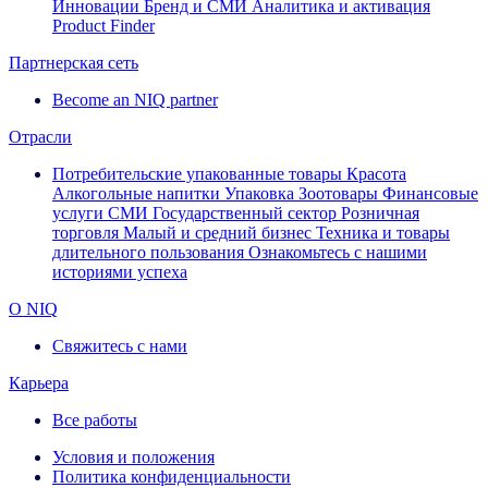
Инновации
Бренд и СМИ
Аналитика и активация
Product Finder
Партнерская сеть
Become an NIQ partner
Отрасли
Потребительские упакованные товары
Красота
Алкогольные напитки
Упаковка
Зоотовары
Финансовые
услуги
СМИ
Государственный сектор
Розничная
торговля
Малый и средний бизнес
Техника и товары
длительного пользования
Ознакомьтесь с нашими
историями успеха
О NIQ
Свяжитесь с нами
Карьера
Все работы
Условия и положения
Политика конфиденциальности