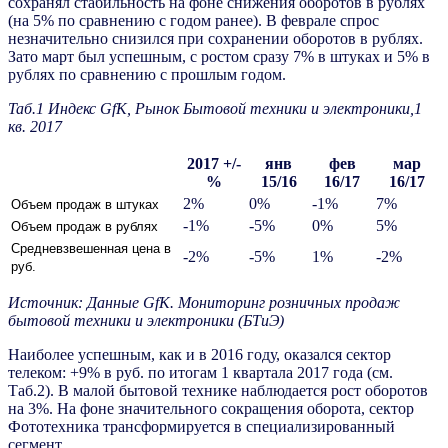
сохранял стабильность на фоне снижения оборотов в рублях
(на 5% по сравнению с годом ранее). В феврале спрос
незначительно снизился при сохранении оборотов в рублях.
Зато март был успешным, с ростом сразу 7% в штуках и 5% в
рублях по сравнению с прошлым годом.
Таб.1
Индекс GfK, Рынок Бытовой техники и электроники,1
кв. 2017
2017 +/-
янв
фев
мар
%
15/16
16/17
16/17
2%
0%
-1%
7%
Объем продаж в штуках
-1%
-5%
0%
5%
Объем продаж в рублях
Средневзвешенная цена в
-2%
-5%
1%
-2%
руб.
Источник: Данные
GfK
. Мониторинг розничных продаж
бытовой техники и электроники (БТиЭ)
Наиболее успешным, как и в 2016 году, оказался сектор
телеком: +9% в руб. по итогам 1 квартала 2017 года (см.
Таб.2). В малой бытовой технике наблюдается рост оборотов
на 3%. На фоне значительного сокращения оборота, сектор
Фототехника трансформируется в специализированный
сегмент.