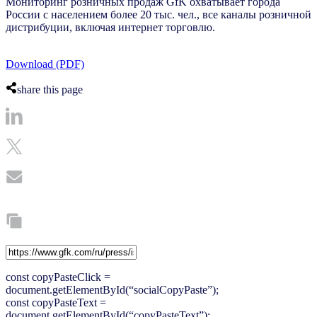
Мониторинг розничных продаж GfK охватывает города
России с населением более 20 тыс. чел., все каналы розничной
дистрибуции, включая интернет торговлю.
Download (PDF)
share this page
const copyPasteClick =
document.getElementById(“socialCopyPaste”);
const copyPasteText =
document.getElementById(“copyPasteText”);