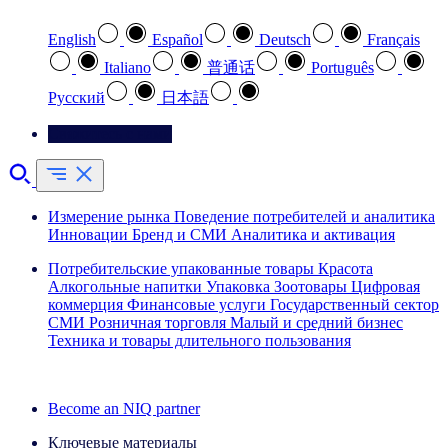
English
Español
Deutsch
Français
Italiano
普通话
Português
Pусский
日本語
Свяжитесь с нами
Измерение рынка
Поведение потребителей и аналитика
Инновации
Бренд и СМИ
Аналитика и активация
Потребительские упакованные товары
Красота
Алкогольные напитки
Упаковка
Зоотовары
Цифровая
коммерция
Финансовые услуги
Государственный сектор
СМИ
Розничная торговля
Малый и средний бизнес
Техника и товары длительного пользования
Ознакомьтесь с нашими историями успеха
Become an NIQ partner
Ключевые материалы