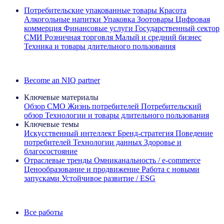
Потребительские упакованные товары
Красота
Алкогольные напитки
Упаковка
Зоотовары
Цифровая
коммерция
Финансовые услуги
Государственный сектор
СМИ
Розничная торговля
Малый и средний бизнес
Техника и товары длительного пользования
Ознакомьтесь с нашими историями успеха
Become an NIQ partner
Ключевые материалы
Обзор CMO
Жизнь потребителей
Потребительский
обзор
Технологии и товары длительного пользования
Ключевые темы
Искусственный интеллект
Бренд‑стратегия
Поведение
потребителей
Технологии данных
Здоровье и
благосостояние
Отраслевые тренды
Омниканальность / e‑commerce
Ценообразование и продвижение
Работа с новыми
запусками
Устойчивое развитие / ESG
Информационная рассылка IQ Brief: Подпишитесь сейчас
Все работы