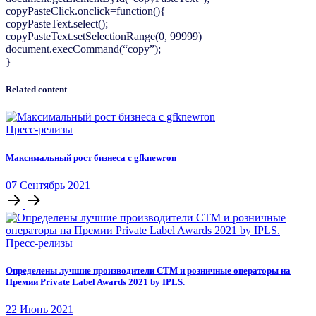
copyPasteClick.onclick=function(){
copyPasteText.select();
copyPasteText.setSelectionRange(0, 99999)
document.execCommand(“copy”);
}
Related content
Пресс-релизы
Максимальный рост бизнеса с gfknewron
07
Сентябрь
2021
Пресс-релизы
Определены лучшие производители СТМ и розничные операторы на
Премии Private Label Awards 2021 by IPLS.
22
Июнь
2021