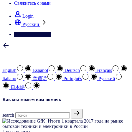
Свяжитесь с нами
Login
Pусский
Свяжитесь с нами
Выберите предпочтительный язык
English
Español
Deutsch
Français
Italiano
普通话
Português
Pусский
日本語
Как мы можем вам помочь
search
Пресс-релизы