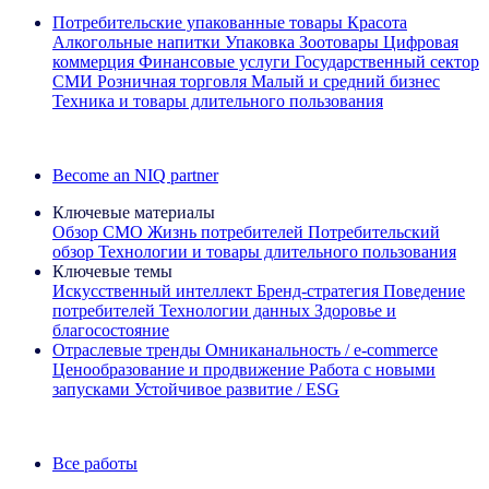
Потребительские упакованные товары
Красота
Алкогольные напитки
Упаковка
Зоотовары
Цифровая
коммерция
Финансовые услуги
Государственный сектор
СМИ
Розничная торговля
Малый и средний бизнес
Техника и товары длительного пользования
Ознакомьтесь с нашими историями успеха
Become an NIQ partner
Ключевые материалы
Обзор CMO
Жизнь потребителей
Потребительский
обзор
Технологии и товары длительного пользования
Ключевые темы
Искусственный интеллект
Бренд‑стратегия
Поведение
потребителей
Технологии данных
Здоровье и
благосостояние
Отраслевые тренды
Омниканальность / e‑commerce
Ценообразование и продвижение
Работа с новыми
запусками
Устойчивое развитие / ESG
Информационная рассылка IQ Brief: Подпишитесь сейчас
Все работы