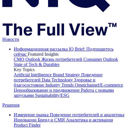
Новости
Информационная рассылка IQ Brief: Подпишитесь
сейчас
Featured Insights
CMO Outlook
Жизнь потребителей
Consumer Outlook
State of Tech & Durables
Key Topics
Artificial Intelligence
Brand Strategy
Поведение
потребителей
Data Technology
Здоровье и
благосостояние
Industry Trends
Omnichannel/E-commerce
Ценообразование и продвижение
Работа с новыми
запусками
Sustainability/ESG
Решения
Измерение рынка
Поведение потребителей и аналитика
Инновации
Бренд и СМИ
Аналитика и активация
Product Finder