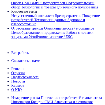
Обзор CMO
Жизнь потребителей
Потребительский
обзор
Технологии и товары длительного пользования
Ключевые темы
Искусственный интеллект
Бренд‑стратегия
Поведение
потребителей
Технологии данных
Здоровье и
благосостояние
Отраслевые тренды
Омниканальность / e‑commerce
Ценообразование и продвижение
Работа с новыми
запусками
Устойчивое развитие / ESG
Информационная рассылка IQ Brief: Подпишитесь сейчас
Все работы
Свяжитесь с нами
Решения
Отрасли
Партнерская сеть
Новости
Карьера
О NIQ
Измерение рынка
Поведение потребителей и аналитика
Инновации
Бренд и СМИ
Аналитика и активация