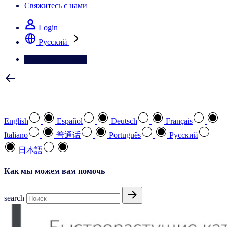
Свяжитесь с нами
Login
Pусский
Свяжитесь с нами
Выберите предпочтительный язык
English
Español
Deutsch
Français
Italiano
普通话
Português
Pусский
日本語
Как мы можем вам помочь
search