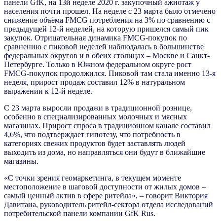
панели GfK, на 13й неделе 2020 г. закупочный ажиотаж у
населения почти прошел. На неделе с 23 марта было отмечено
снижение объёма FMCG потребления на 3% по сравнению с
предыдущей 12-й неделей, на которую пришелся самый пик
закупок. Отрицательная динамика FMCG-покупок по
сравнению с пиковой неделей наблюдалась в большинстве
федеральных округов и в обеих столицах – Москве и Санкт-
Петербурге. Только в Южном федеральном округе рост
FMCG-покупок продолжился. Пиковой там стала именно 13-я
неделя, прирост продаж составил 12% в натуральном
выражении к 12-й неделе.
С 23 марта выросли продажи в традиционной рознице,
особенно в специализированных молочных и мясных
магазинах. Прирост спроса в традиционном канале составил
4,6%, что подтверждает гипотезу, что потребность в
категориях свежих продуктов будет заставлять людей
выходить из дома, но направляться они будут в ближайшие
магазины.
«С точки зрения геомаркетинга, в текущем моменте
местоположение в шаговой доступности от жилых домов –
самый ценный актив в сфере ритейла», – говорит Виктория
Давитаиа, руководитель ритейл-сектора отдела исследований
потребительской панели компании GfK Rus.