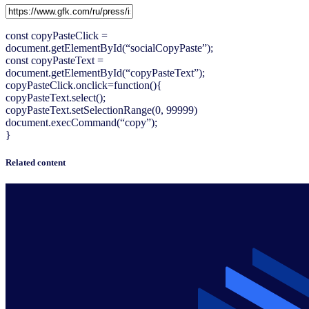
const copyPasteClick =
document.getElementById(“socialCopyPaste”);
const copyPasteText =
document.getElementById(“copyPasteText”);
copyPasteClick.onclick=function(){
copyPasteText.select();
copyPasteText.setSelectionRange(0, 99999)
document.execCommand(“copy”);
}
Related content