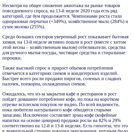
Несмотря на общее снижение ажиотажа на рынке товаров
повседневного спроса, на 13-й неделе 2020 года есть ряд
категорий, где бум продолжается. Чемпионами роста стали
одноразовые перчатки (+349%), хозяйственное мыло (284%) и
сухое молоко (255%).
Среди больших секторов уверенный рост показывает бытовая
химия, на 13-й неделе активно пошли в рост (вместе с хитом
этой весны – хозяйственным мылом) отбеливатели, средства
для ручного мытья посуды, чистящие средства и стиральные
порошки.
Также высокий спрос и прирост объемов потребления
отмечается в категориях снеков и кондитерских изделий.
Быстрее всего росли продажи пирогов, соленых и сладких
палочек, попкорна, охлажденных снеков.
Ожидалось, что из-за закрытия кафе и ресторанов в рост
пойдет домашнее потребление кофе, но пока на коротком
отрезке всплесков покупок не видно. По всей видимости,
пока любители натурального кофе обходятся старыми
запасами. Исключение составляет эрзац-кофе (кофейные
напитки на основе цикория) продажи росли на 82% и 29%
соответственно на 12-й и 13-й неделях. Есть гипотеза, что это
в значительной степени покупки пенсионеров, которым было