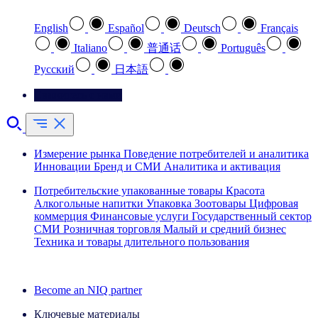
English
Español
Deutsch
Français
Italiano
普通话
Português
Pусский
日本語
Свяжитесь с нами
Измерение рынка
Поведение потребителей и аналитика
Инновации
Бренд и СМИ
Аналитика и активация
Потребительские упакованные товары
Красота
Алкогольные напитки
Упаковка
Зоотовары
Цифровая
коммерция
Финансовые услуги
Государственный сектор
СМИ
Розничная торговля
Малый и средний бизнес
Техника и товары длительного пользования
Ознакомьтесь с нашими историями успеха
Become an NIQ partner
Ключевые материалы