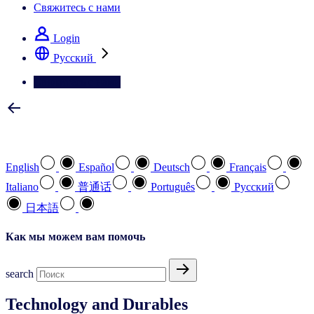
Свяжитесь с нами
Login
Pусский
Свяжитесь с нами
Выберите предпочтительный язык
English
Español
Deutsch
Français
Italiano
普通话
Português
Pусский
日本語
Как мы можем вам помочь
search
Technology and Durables