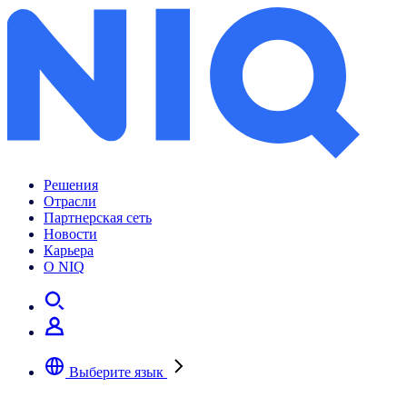
Archives:
News Center
Решения
Отрасли
Партнерская сеть
Новости
Карьера
О NIQ
Выберите язык
Выберите предпочтительный язык