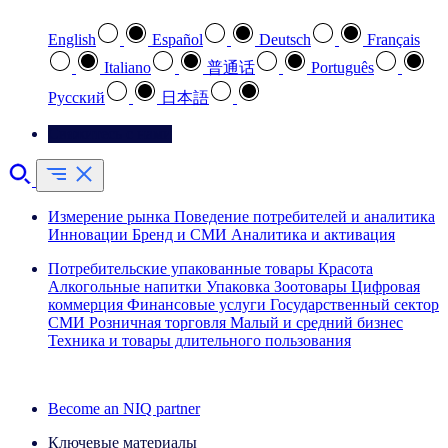
English
Español
Deutsch
Français
Italiano
普通话
Português
Pусский
日本語
Свяжитесь с нами
Измерение рынка
Поведение потребителей и аналитика
Инновации
Бренд и СМИ
Аналитика и активация
Потребительские упакованные товары
Красота
Алкогольные напитки
Упаковка
Зоотовары
Цифровая
коммерция
Финансовые услуги
Государственный сектор
СМИ
Розничная торговля
Малый и средний бизнес
Техника и товары длительного пользования
Ознакомьтесь с нашими историями успеха
Become an NIQ partner
Ключевые материалы