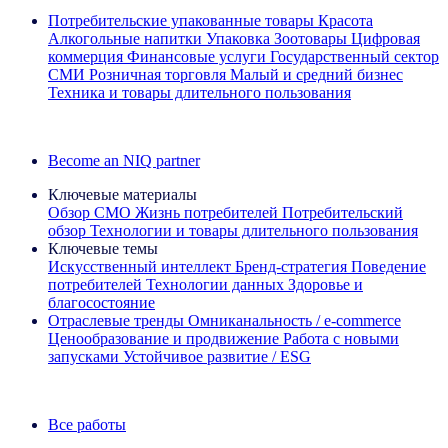
Потребительские упакованные товары
Красота
Алкогольные напитки
Упаковка
Зоотовары
Цифровая
коммерция
Финансовые услуги
Государственный сектор
СМИ
Розничная торговля
Малый и средний бизнес
Техника и товары длительного пользования
Ознакомьтесь с нашими историями успеха
Become an NIQ partner
Ключевые материалы
Обзор CMO
Жизнь потребителей
Потребительский
обзор
Технологии и товары длительного пользования
Ключевые темы
Искусственный интеллект
Бренд‑стратегия
Поведение
потребителей
Технологии данных
Здоровье и
благосостояние
Отраслевые тренды
Омниканальность / e‑commerce
Ценообразование и продвижение
Работа с новыми
запусками
Устойчивое развитие / ESG
Информационная рассылка IQ Brief: Подпишитесь сейчас
Все работы