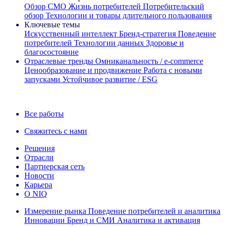
Обзор CMO
Жизнь потребителей
Потребительский
обзор
Технологии и товары длительного пользования
Ключевые темы
Искусственный интеллект
Бренд‑стратегия
Поведение
потребителей
Технологии данных
Здоровье и
благосостояние
Отраслевые тренды
Омниканальность / e‑commerce
Ценообразование и продвижение
Работа с новыми
запусками
Устойчивое развитие / ESG
Информационная рассылка IQ Brief: Подпишитесь сейчас
Все работы
Свяжитесь с нами
Решения
Отрасли
Партнерская сеть
Новости
Карьера
О NIQ
Измерение рынка
Поведение потребителей и аналитика
Инновации
Бренд и СМИ
Аналитика и активация