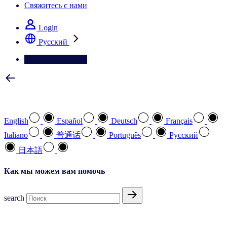
Свяжитесь с нами
Login
Pусский
Свяжитесь с нами
Выберите предпочтительный язык
English
Español
Deutsch
Français
Italiano
普通话
Português
Pусский
日本語
Как мы можем вам помочь
search