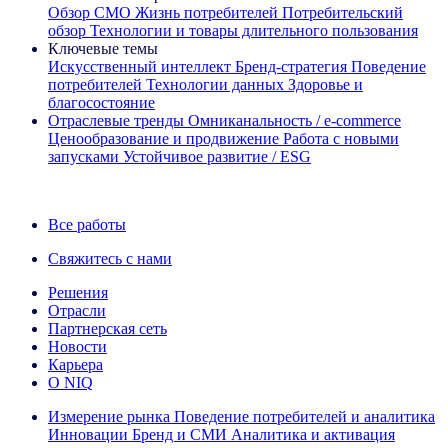
Обзор CMO
Жизнь потребителей
Потребительский
обзор
Технологии и товары длительного пользования
Ключевые темы
Искусственный интеллект
Бренд‑стратегия
Поведение
потребителей
Технологии данных
Здоровье и
благосостояние
Отраслевые тренды
Омниканальность / e‑commerce
Ценообразование и продвижение
Работа с новыми
запусками
Устойчивое развитие / ESG
Информационная рассылка IQ Brief: Подпишитесь сейчас
Все работы
Свяжитесь с нами
Решения
Отрасли
Партнерская сеть
Новости
Карьера
О NIQ
Измерение рынка
Поведение потребителей и аналитика
Инновации
Бренд и СМИ
Аналитика и активация