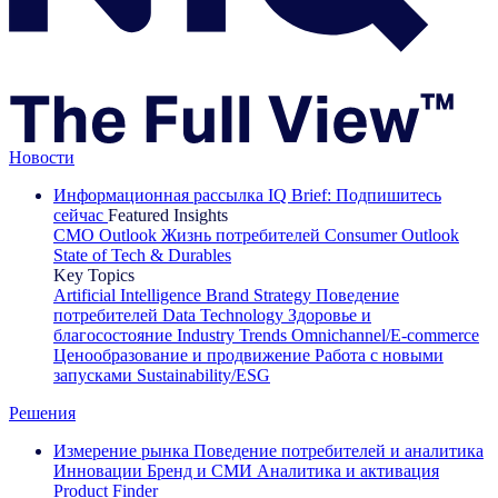
Новости
Информационная рассылка IQ Brief: Подпишитесь
сейчас
Featured Insights
CMO Outlook
Жизнь потребителей
Consumer Outlook
State of Tech & Durables
Key Topics
Artificial Intelligence
Brand Strategy
Поведение
потребителей
Data Technology
Здоровье и
благосостояние
Industry Trends
Omnichannel/E-commerce
Ценообразование и продвижение
Работа с новыми
запусками
Sustainability/ESG
Решения
Измерение рынка
Поведение потребителей и аналитика
Инновации
Бренд и СМИ
Аналитика и активация
Product Finder