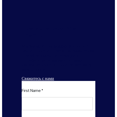
Чем мы можем вам
помочь?
Мы знаем, что на каждый вопрос нет
одного простого ответа. Расскажите нам
о своей уникальной ситуации и
потребностях, и мы вместе с вами
найдем решение, которое сделает вашу
жизнь проще.
Свяжитесь с нами