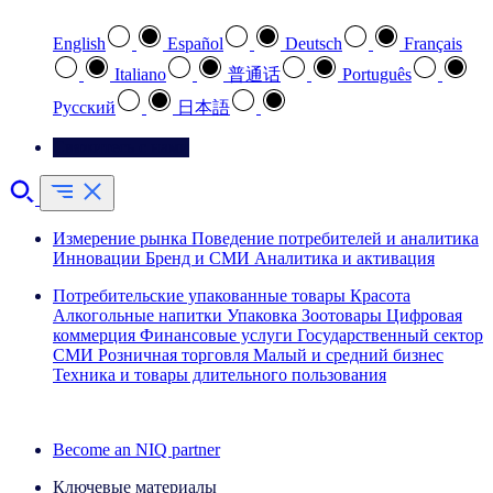
English
Español
Deutsch
Français
Italiano
普通话
Português
Pусский
日本語
Свяжитесь с нами
Измерение рынка
Поведение потребителей и аналитика
Инновации
Бренд и СМИ
Аналитика и активация
Потребительские упакованные товары
Красота
Алкогольные напитки
Упаковка
Зоотовары
Цифровая
коммерция
Финансовые услуги
Государственный сектор
СМИ
Розничная торговля
Малый и средний бизнес
Техника и товары длительного пользования
Ознакомьтесь с нашими историями успеха
Become an NIQ partner
Ключевые материалы