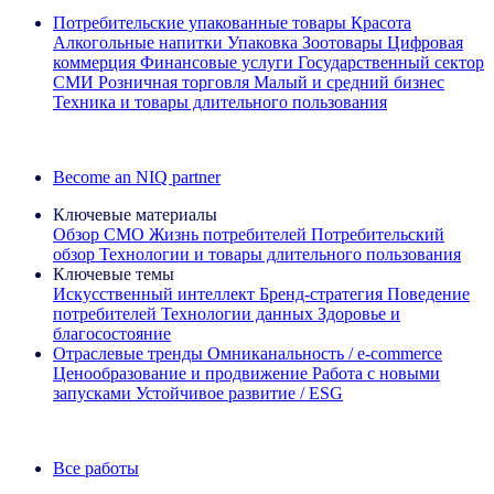
Потребительские упакованные товары
Красота
Алкогольные напитки
Упаковка
Зоотовары
Цифровая
коммерция
Финансовые услуги
Государственный сектор
СМИ
Розничная торговля
Малый и средний бизнес
Техника и товары длительного пользования
Ознакомьтесь с нашими историями успеха
Become an NIQ partner
Ключевые материалы
Обзор CMO
Жизнь потребителей
Потребительский
обзор
Технологии и товары длительного пользования
Ключевые темы
Искусственный интеллект
Бренд‑стратегия
Поведение
потребителей
Технологии данных
Здоровье и
благосостояние
Отраслевые тренды
Омниканальность / e‑commerce
Ценообразование и продвижение
Работа с новыми
запусками
Устойчивое развитие / ESG
Информационная рассылка IQ Brief: Подпишитесь сейчас
Все работы