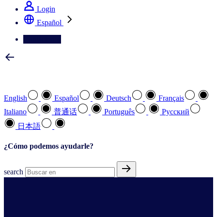
Login
Español
Contáctenos
Seleccione su idioma preferido
English
Español
Deutsch
Français
Italiano
普通话
Português
Pусский
日本語
¿Cómo podemos ayudarle?
search