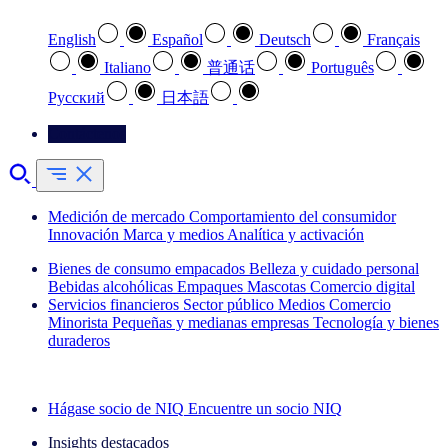
English
Español
Deutsch
Français
Italiano
普通话
Português
Pусский
日本語
Contáctenos
Medición de mercado
Comportamiento del consumidor
Innovación
Marca y medios
Analítica y activación
Bienes de consumo empacados
Belleza y cuidado personal
Bebidas alcohólicas
Empaques
Mascotas
Comercio digital
Servicios financieros
Sector público
Medios
Comercio
Minorista
Pequeñas y medianas empresas
Tecnología y bienes
duraderos
Explore nuestros casos de éxito
Hágase socio de NIQ
Encuentre un socio NIQ
Insights destacados