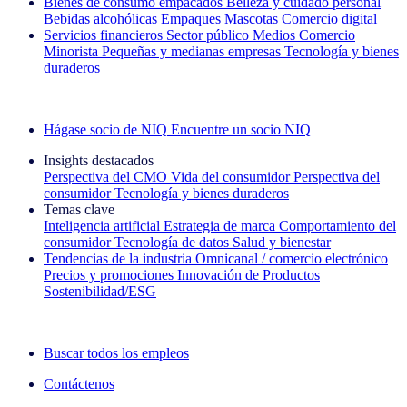
Bienes de consumo empacados
Belleza y cuidado personal
Bebidas alcohólicas
Empaques
Mascotas
Comercio digital
Servicios financieros
Sector público
Medios
Comercio
Minorista
Pequeñas y medianas empresas
Tecnología y bienes
duraderos
Explore nuestros casos de éxito
Hágase socio de NIQ
Encuentre un socio NIQ
Insights destacados
Perspectiva del CMO
Vida del consumidor
Perspectiva del
consumidor
Tecnología y bienes duraderos
Temas clave
Inteligencia artificial
Estrategia de marca
Comportamiento del
consumidor
Tecnología de datos
Salud y bienestar
Tendencias de la industria
Omnicanal / comercio electrónico
Precios y promociones
Innovación de Productos
Sostenibilidad/ESG
La newsletter IQ Brief: Suscríbase ahora
Buscar todos los empleos
Contáctenos