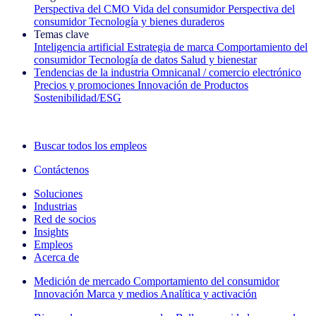
Perspectiva del CMO
Vida del consumidor
Perspectiva del
consumidor
Tecnología y bienes duraderos
Temas clave
Inteligencia artificial
Estrategia de marca
Comportamiento del
consumidor
Tecnología de datos
Salud y bienestar
Tendencias de la industria
Omnicanal / comercio electrónico
Precios y promociones
Innovación de Productos
Sostenibilidad/ESG
La newsletter IQ Brief: Suscríbase ahora
Buscar todos los empleos
Contáctenos
Soluciones
Industrias
Red de socios
Insights
Empleos
Acerca de
Medición de mercado
Comportamiento del consumidor
Innovación
Marca y medios
Analítica y activación