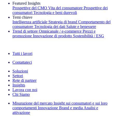
Featured Insights
Prospettive del CMO
Vita del consumatore
Prospettive dei
consumatori
Tecnologia e beni durevoli
Temi chiave
Intelligenza artificiale
Strategia di brand
Comportamento del
consumatore
Tecnologia dei dati
Salute e benessere
Trend di settore
Omnicanale / e‑commerce
Prezzi e
promozione
Innovazione di prodotto
Sostenibilità / ESG
La newsletter IQ Brief: Iscriviti ora
Tutti i lavori
Contattateci
Soluzioni
Settori
Rete di partner
Insights
Lavora con noi
Chi Siamo
Misurazione del mercato
Insight sui consumatori e sui loro
comportamenti
Innovazione
Brand e media
Analisi e
attivazione