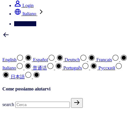
Login
Italiano
Contattateci
Selezionare la lingua preferita
English
Español
Deutsch
Français
Italiano
普通话
Português
Pусский
日本語
Come possiamo aiutarvi
search