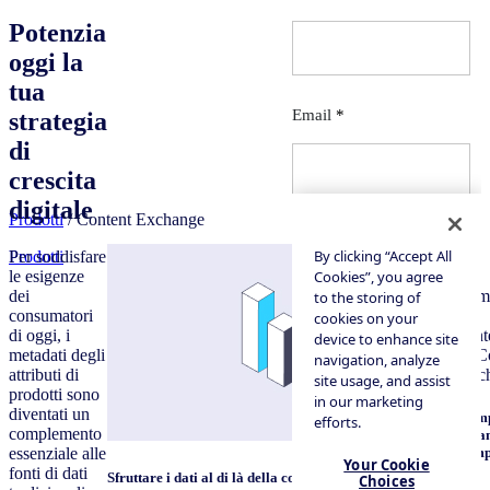
Potenzia
oggi la
tua
strategia
di
crescita
digitale
Prodotti
/ Content Exchange
Per soddisfare
Prodotti
le esigenze
dei
consumatori
di oggi, i
metadati degli
attributi di
prodotti sono
diventati un
Comp
complemento
il p
comp
essenziale alle
fonti di dati
Sfruttare i dati al di là della confezione