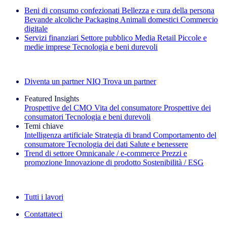
Beni di consumo confezionati
Bellezza e cura della persona
Bevande alcoliche
Packaging
Animali domestici
Commercio
digitale
Servizi finanziari
Settore pubblico
Media
Retail
Piccole e
medie imprese
Tecnologia e beni durevoli
Esplora le nostre storie di successo
Diventa un partner NIQ
Trova un partner
Featured Insights
Prospettive del CMO
Vita del consumatore
Prospettive dei
consumatori
Tecnologia e beni durevoli
Temi chiave
Intelligenza artificiale
Strategia di brand
Comportamento del
consumatore
Tecnologia dei dati
Salute e benessere
Trend di settore
Omnicanale / e‑commerce
Prezzi e
promozione
Innovazione di prodotto
Sostenibilità / ESG
La newsletter IQ Brief: Iscriviti ora
Tutti i lavori
Contattateci