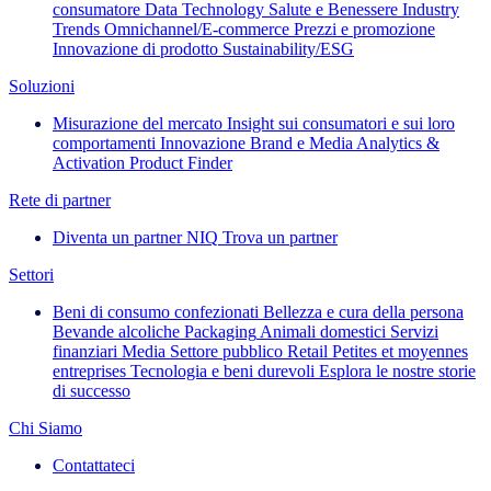
consumatore
Data Technology
Salute e Benessere
Industry
Trends
Omnichannel/E-commerce
Prezzi e promozione
Innovazione di prodotto
Sustainability/ESG
Soluzioni
Misurazione del mercato
Insight sui consumatori e sui loro
comportamenti
Innovazione
Brand e Media
Analytics &
Activation
Product Finder
Rete di partner
Diventa un partner NIQ
Trova un partner
Settori
Beni di consumo confezionati
Bellezza e cura della persona
Bevande alcoliche
Packaging
Animali domestici
Servizi
finanziari
Media
Settore pubblico
Retail
Petites et moyennes
entreprises
Tecnologia e beni durevoli
Esplora le nostre storie
di successo
Chi Siamo
Contattateci