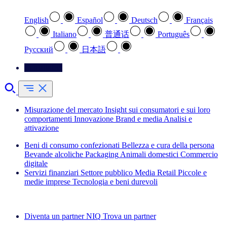
English
Español
Deutsch
Français
Italiano
普通话
Português
Pусский
日本語
Contattateci
Misurazione del mercato
Insight sui consumatori e sui loro
comportamenti
Innovazione
Brand e media
Analisi e
attivazione
Beni di consumo confezionati
Bellezza e cura della persona
Bevande alcoliche
Packaging
Animali domestici
Commercio
digitale
Servizi finanziari
Settore pubblico
Media
Retail
Piccole e
medie imprese
Tecnologia e beni durevoli
Esplora le nostre storie di successo
Diventa un partner NIQ
Trova un partner