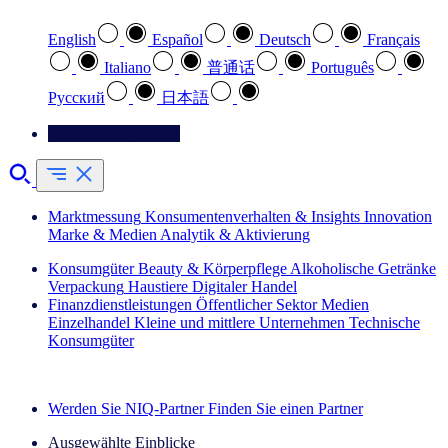
English
Español
Deutsch
Français
Italiano
普通话
Português
Pусский
日本語
Kontaktieren Sie uns
Marktmessung
Konsumentenverhalten & Insights
Innovation
Marke & Medien
Analytik & Aktivierung
Konsumgüter
Beauty & Körperpflege
Alkoholische Getränke
Verpackung
Haustiere
Digitaler Handel
Finanzdienstleistungen
Öffentlicher Sektor
Medien
Einzelhandel
Kleine und mittlere Unternehmen
Technische
Konsumgüter
Entdecken Sie unsere Erfolgsgeschichten (EN)
Werden Sie NIQ-Partner
Finden Sie einen Partner
Ausgewählte Einblicke