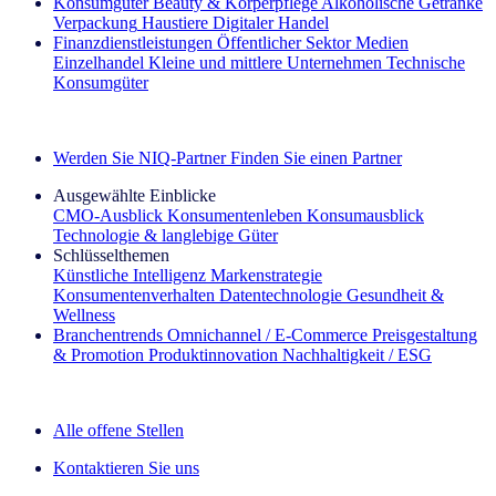
Konsumgüter
Beauty & Körperpflege
Alkoholische Getränke
Verpackung
Haustiere
Digitaler Handel
Finanzdienstleistungen
Öffentlicher Sektor
Medien
Einzelhandel
Kleine und mittlere Unternehmen
Technische
Konsumgüter
Entdecken Sie unsere Erfolgsgeschichten (EN)
Werden Sie NIQ-Partner
Finden Sie einen Partner
Ausgewählte Einblicke
CMO‑Ausblick
Konsumentenleben
Konsumausblick
Technologie & langlebige Güter
Schlüsselthemen
Künstliche Intelligenz
Markenstrategie
Konsumentenverhalten
Datentechnologie
Gesundheit &
Wellness
Branchentrends
Omnichannel / E‑Commerce
Preisgestaltung
& Promotion
Produktinnovation
Nachhaltigkeit / ESG
Der IQ Brief Newsletter: Jetzt anmelden
Alle offene Stellen
Kontaktieren Sie uns