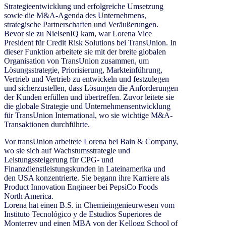
Strategieentwicklung und erfolgreiche Umsetzung
sowie die M&A-Agenda des Unternehmens,
strategische Partnerschaften und Veräußerungen.
Bevor sie zu NielsenIQ kam, war Lorena Vice
President für Credit Risk Solutions bei TransUnion. In
dieser Funktion arbeitete sie mit der breite globalen
Organisation von TransUnion zusammen, um
Lösungsstrategie, Priorisierung, Markteinführung,
Vertrieb und Vertrieb zu entwickeln und festzulegen
und sicherzustellen, dass Lösungen die Anforderungen
der Kunden erfüllen und übertreffen. Zuvor leitete sie
die globale Strategie und Unternehmensentwicklung
für TransUnion International, wo sie wichtige M&A-
Transaktionen durchführte.
Vor transUnion arbeitete Lorena bei Bain & Company,
wo sie sich auf Wachstumsstrategie und
Leistungssteigerung für CPG- und
Finanzdienstleistungskunden in Lateinamerika und
den USA konzentrierte. Sie begann ihre Karriere als
Product Innovation Engineer bei PepsiCo Foods
North America.
Lorena hat einen B.S. in Chemieingenieurwesen vom
Instituto Tecnológico y de Estudios Superiores de
Monterrey und einen MBA von der Kellogg School of