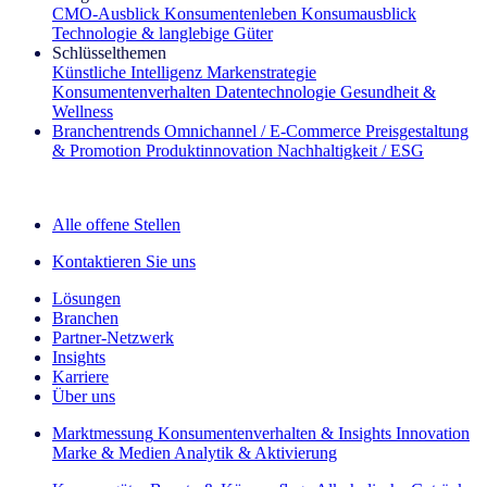
CMO‑Ausblick
Konsumentenleben
Konsumausblick
Technologie & langlebige Güter
Schlüsselthemen
Künstliche Intelligenz
Markenstrategie
Konsumentenverhalten
Datentechnologie
Gesundheit &
Wellness
Branchentrends
Omnichannel / E‑Commerce
Preisgestaltung
& Promotion
Produktinnovation
Nachhaltigkeit / ESG
Der IQ Brief Newsletter: Jetzt anmelden
Alle offene Stellen
Kontaktieren Sie uns
Lösungen
Branchen
Partner-Netzwerk
Insights
Karriere
Über uns
Marktmessung
Konsumentenverhalten & Insights
Innovation
Marke & Medien
Analytik & Aktivierung