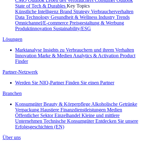
CMO Outlook
Leben des Verbrauchers
Consumer Outlook
State of Tech & Durables
Key Topics
Künstliche Intelligenz
Brand Strategy
Verbraucherverhalten
Data Technology
Gesundheit & Wellness
Industry Trends
Omnichannel/E-commerce
Preisgestaltung & Werbung
Produktinnovation
Sustainability/ESG
Lösungen
Marktanalyse
Insights zu Verbrauchern und ihrem Verhalten
Innovation
Marke & Medien
Analytics & Activation
Product
Finder
Partner-Netzwerk
Werden Sie NIQ-Partner
Finden Sie einen Partner
Branchen
Konsumgüter
Beauty & Körperpflege
Alkoholische Getränke
Verpackung
Haustiere
Finanzdienstleistungen
Medien
Öffentlicher Sektor
Einzelhandel
Kleine und mittlere
Unternehmen
Technische Konsumgüter
Entdecken Sie unsere
Erfolgsgeschichten (EN)
Über uns