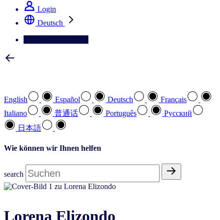
Login
Deutsch
Kontaktieren Sie uns
Wählen Sie Ihre bevorzugte Sprache
English
Español
Deutsch
Français
Italiano
普通话
Português
Pусский
日本語
Wie können wir Ihnen helfen
search
Lorena Elizondo