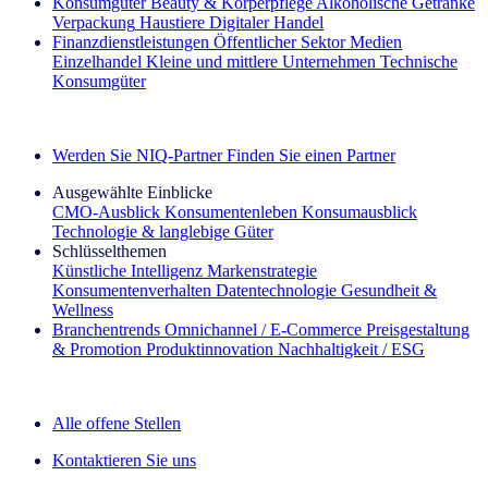
Konsumgüter
Beauty & Körperpflege
Alkoholische Getränke
Verpackung
Haustiere
Digitaler Handel
Finanzdienstleistungen
Öffentlicher Sektor
Medien
Einzelhandel
Kleine und mittlere Unternehmen
Technische
Konsumgüter
Entdecken Sie unsere Erfolgsgeschichten (EN)
Werden Sie NIQ-Partner
Finden Sie einen Partner
Ausgewählte Einblicke
CMO‑Ausblick
Konsumentenleben
Konsumausblick
Technologie & langlebige Güter
Schlüsselthemen
Künstliche Intelligenz
Markenstrategie
Konsumentenverhalten
Datentechnologie
Gesundheit &
Wellness
Branchentrends
Omnichannel / E‑Commerce
Preisgestaltung
& Promotion
Produktinnovation
Nachhaltigkeit / ESG
Der IQ Brief Newsletter: Jetzt anmelden
Alle offene Stellen
Kontaktieren Sie uns