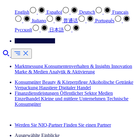
English
Español
Deutsch
Français
Italiano
普通话
Português
Pусский
日本語
Kontaktieren Sie uns
Marktmessung
Konsumentenverhalten & Insights
Innovation
Marke & Medien
Analytik & Aktivierung
Konsumgüter
Beauty & Körperpflege
Alkoholische Getränke
Verpackung
Haustiere
Digitaler Handel
Finanzdienstleistungen
Öffentlicher Sektor
Medien
Einzelhandel
Kleine und mittlere Unternehmen
Technische
Konsumgüter
Entdecken Sie unsere Erfolgsgeschichten (EN)
Werden Sie NIQ-Partner
Finden Sie einen Partner
Ausgewählte Einblicke