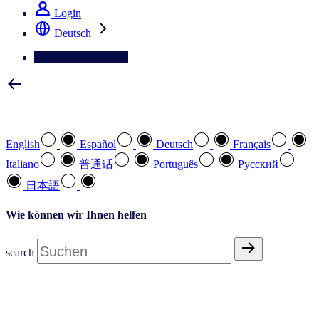
Login
Deutsch
Kontaktieren Sie uns
Wählen Sie Ihre bevorzugte Sprache
English
Español
Deutsch
Français
Italiano
普通话
Português
Pусский
日本語
Wie können wir Ihnen helfen
search