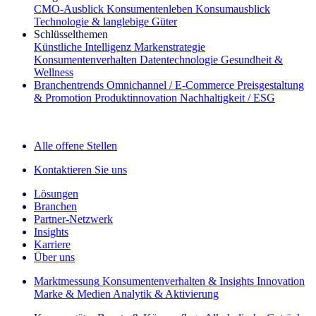
CMO‑Ausblick
Konsumentenleben
Konsumausblick
Technologie & langlebige Güter
Schlüsselthemen
Künstliche Intelligenz
Markenstrategie
Konsumentenverhalten
Datentechnologie
Gesundheit &
Wellness
Branchentrends
Omnichannel / E‑Commerce
Preisgestaltung
& Promotion
Produktinnovation
Nachhaltigkeit / ESG
Der IQ Brief Newsletter: Jetzt anmelden
Alle offene Stellen
Kontaktieren Sie uns
Lösungen
Branchen
Partner-Netzwerk
Insights
Karriere
Über uns
Marktmessung
Konsumentenverhalten & Insights
Innovation
Marke & Medien
Analytik & Aktivierung