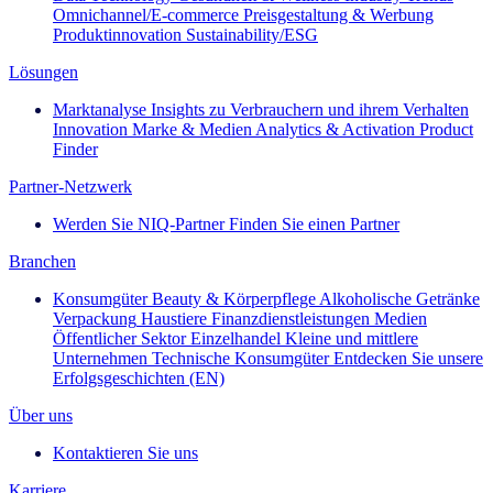
Omnichannel/E-commerce
Preisgestaltung & Werbung
Produktinnovation
Sustainability/ESG
Lösungen
Marktanalyse
Insights zu Verbrauchern und ihrem Verhalten
Innovation
Marke & Medien
Analytics & Activation
Product
Finder
Partner-Netzwerk
Werden Sie NIQ-Partner
Finden Sie einen Partner
Branchen
Konsumgüter
Beauty & Körperpflege
Alkoholische Getränke
Verpackung
Haustiere
Finanzdienstleistungen
Medien
Öffentlicher Sektor
Einzelhandel
Kleine und mittlere
Unternehmen
Technische Konsumgüter
Entdecken Sie unsere
Erfolgsgeschichten (EN)
Über uns
Kontaktieren Sie uns
Karriere