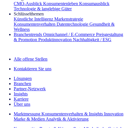
CMO‑Ausblick
Konsumentenleben
Konsumausblick
Technologie & langlebige Güter
Schlüsselthemen
Künstliche Intelligenz
Markenstrategie
Konsumentenverhalten
Datentechnologie
Gesundheit &
Wellness
Branchentrends
Omnichannel / E‑Commerce
Preisgestaltung
& Promotion
Produktinnovation
Nachhaltigkeit / ESG
Der IQ Brief Newsletter: Jetzt anmelden
Alle offene Stellen
Kontaktieren Sie uns
Lösungen
Branchen
Partner-Netzwerk
Insights
Karriere
Über uns
Marktmessung
Konsumentenverhalten & Insights
Innovation
Marke & Medien
Analytik & Aktivierung