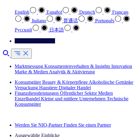
English
Español
Deutsch
Français
Italiano
普通话
Português
Pусский
日本語
Kontaktieren Sie uns
Marktmessung
Konsumentenverhalten & Insights
Innovation
Marke & Medien
Analytik & Aktivierung
Konsumgüter
Beauty & Körperpflege
Alkoholische Getränke
Verpackung
Haustiere
Digitaler Handel
Finanzdienstleistungen
Öffentlicher Sektor
Medien
Einzelhandel
Kleine und mittlere Unternehmen
Technische
Konsumgüter
Entdecken Sie unsere Erfolgsgeschichten (EN)
Werden Sie NIQ-Partner
Finden Sie einen Partner
Ausgewählte Einblicke