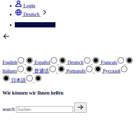
Login
Deutsch
Kontaktieren Sie uns
Wählen Sie Ihre bevorzugte Sprache
English
Español
Deutsch
Français
Italiano
普通话
Português
Pусский
日本語
Wie können wir Ihnen helfen
search