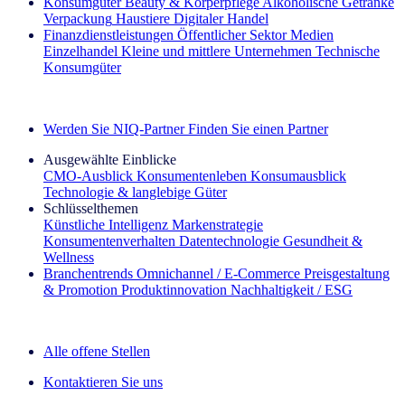
Konsumgüter
Beauty & Körperpflege
Alkoholische Getränke
Verpackung
Haustiere
Digitaler Handel
Finanzdienstleistungen
Öffentlicher Sektor
Medien
Einzelhandel
Kleine und mittlere Unternehmen
Technische
Konsumgüter
Entdecken Sie unsere Erfolgsgeschichten (EN)
Werden Sie NIQ-Partner
Finden Sie einen Partner
Ausgewählte Einblicke
CMO‑Ausblick
Konsumentenleben
Konsumausblick
Technologie & langlebige Güter
Schlüsselthemen
Künstliche Intelligenz
Markenstrategie
Konsumentenverhalten
Datentechnologie
Gesundheit &
Wellness
Branchentrends
Omnichannel / E‑Commerce
Preisgestaltung
& Promotion
Produktinnovation
Nachhaltigkeit / ESG
Der IQ Brief Newsletter: Jetzt anmelden
Alle offene Stellen
Kontaktieren Sie uns