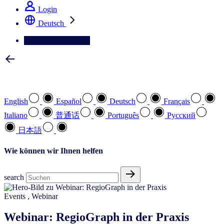
Login
Deutsch
Kontaktieren Sie uns
Wählen Sie Ihre bevorzugte Sprache
English
Español
Deutsch
Français
Italiano
普通话
Português
Pусский
日本語
Wie können wir Ihnen helfen
search
Events
,
Webinar
Webinar: RegioGraph in der Praxis