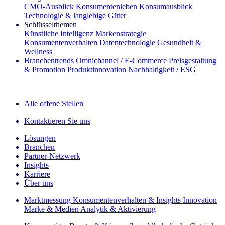
CMO‑Ausblick
Konsumentenleben
Konsumausblick
Technologie & langlebige Güter
Schlüsselthemen
Künstliche Intelligenz
Markenstrategie
Konsumentenverhalten
Datentechnologie
Gesundheit &
Wellness
Branchentrends
Omnichannel / E‑Commerce
Preisgestaltung
& Promotion
Produktinnovation
Nachhaltigkeit / ESG
Der IQ Brief Newsletter: Jetzt anmelden
Alle offene Stellen
Kontaktieren Sie uns
Lösungen
Branchen
Partner-Netzwerk
Insights
Karriere
Über uns
Marktmessung
Konsumentenverhalten & Insights
Innovation
Marke & Medien
Analytik & Aktivierung