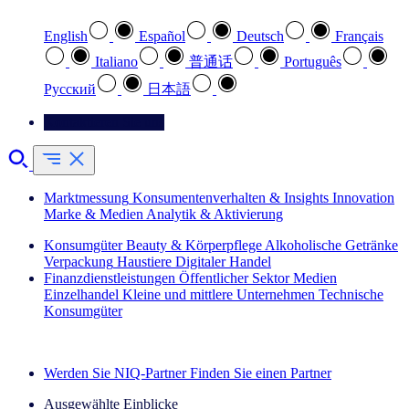
English
Español
Deutsch
Français
Italiano
普通话
Português
Pусский
日本語
Kontaktieren Sie uns
Marktmessung
Konsumentenverhalten & Insights
Innovation
Marke & Medien
Analytik & Aktivierung
Konsumgüter
Beauty & Körperpflege
Alkoholische Getränke
Verpackung
Haustiere
Digitaler Handel
Finanzdienstleistungen
Öffentlicher Sektor
Medien
Einzelhandel
Kleine und mittlere Unternehmen
Technische
Konsumgüter
Entdecken Sie unsere Erfolgsgeschichten (EN)
Werden Sie NIQ-Partner
Finden Sie einen Partner
Ausgewählte Einblicke