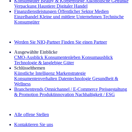
Konsumgüter
Beauty & Körperpflege
Alkoholische Getränke
Verpackung
Haustiere
Digitaler Handel
Finanzdienstleistungen
Öffentlicher Sektor
Medien
Einzelhandel
Kleine und mittlere Unternehmen
Technische
Konsumgüter
Entdecken Sie unsere Erfolgsgeschichten (EN)
Werden Sie NIQ-Partner
Finden Sie einen Partner
Ausgewählte Einblicke
CMO‑Ausblick
Konsumentenleben
Konsumausblick
Technologie & langlebige Güter
Schlüsselthemen
Künstliche Intelligenz
Markenstrategie
Konsumentenverhalten
Datentechnologie
Gesundheit &
Wellness
Branchentrends
Omnichannel / E‑Commerce
Preisgestaltung
& Promotion
Produktinnovation
Nachhaltigkeit / ESG
Der IQ Brief Newsletter: Jetzt anmelden
Alle offene Stellen
Kontaktieren Sie uns