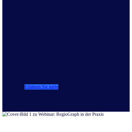
RegioGraph ist eine Geomarketing-Software
mit vielfältigen Analysetools, mit der Sie
Ihre Unternehmensdaten auf der digitalen
Landkarte visualisieren. In Kombination mit
der enthaltenen NIQ Kaufkraft erhalten Sie
neue Erkenntnisse über Ihre
Kundenverteilung, sehen Ihre
Vertriebsstruktur aus einer neuen
Perspektive und entdecken bisher
ungenutzte Marktpotenziale. Teilen Sie Ihre
Planungsergebnisse online mit Ihren
Kollegen und erleichtern Sie so Ihre
Teamarbeit.
Erfahren Sie mehr