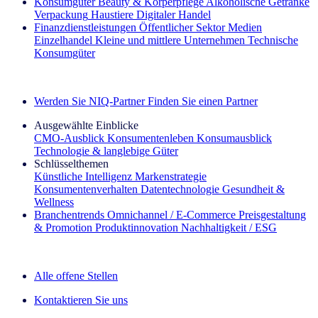
Konsumgüter
Beauty & Körperpflege
Alkoholische Getränke
Verpackung
Haustiere
Digitaler Handel
Finanzdienstleistungen
Öffentlicher Sektor
Medien
Einzelhandel
Kleine und mittlere Unternehmen
Technische
Konsumgüter
Entdecken Sie unsere Erfolgsgeschichten (EN)
Werden Sie NIQ-Partner
Finden Sie einen Partner
Ausgewählte Einblicke
CMO‑Ausblick
Konsumentenleben
Konsumausblick
Technologie & langlebige Güter
Schlüsselthemen
Künstliche Intelligenz
Markenstrategie
Konsumentenverhalten
Datentechnologie
Gesundheit &
Wellness
Branchentrends
Omnichannel / E‑Commerce
Preisgestaltung
& Promotion
Produktinnovation
Nachhaltigkeit / ESG
Der IQ Brief Newsletter: Jetzt anmelden
Alle offene Stellen
Kontaktieren Sie uns