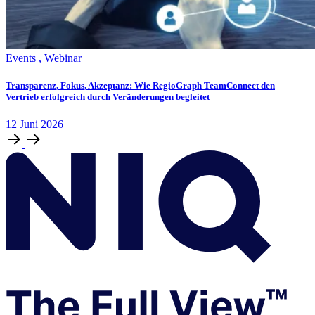
Events
,
Webinar
Transparenz, Fokus, Akzeptanz: Wie RegioGraph TeamConnect den
Vertrieb erfolgreich durch Veränderungen begleitet
12
Juni
2026