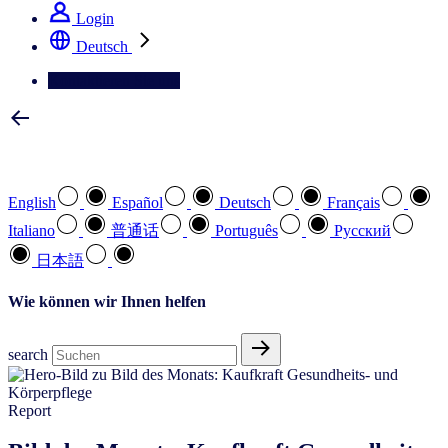
Login
Deutsch
Kontaktieren Sie uns
Wählen Sie Ihre bevorzugte Sprache
English
Español
Deutsch
Français
Italiano
普通话
Português
Pусский
日本語
Wie können wir Ihnen helfen
search
Report