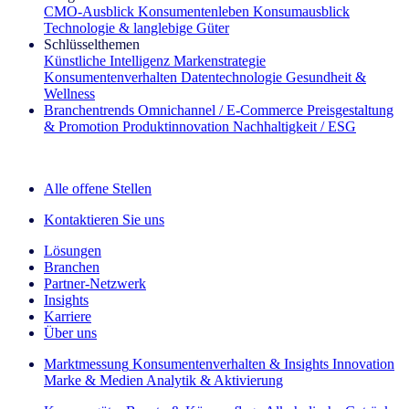
CMO‑Ausblick
Konsumentenleben
Konsumausblick
Technologie & langlebige Güter
Schlüsselthemen
Künstliche Intelligenz
Markenstrategie
Konsumentenverhalten
Datentechnologie
Gesundheit &
Wellness
Branchentrends
Omnichannel / E‑Commerce
Preisgestaltung
& Promotion
Produktinnovation
Nachhaltigkeit / ESG
Der IQ Brief Newsletter: Jetzt anmelden
Alle offene Stellen
Kontaktieren Sie uns
Lösungen
Branchen
Partner-Netzwerk
Insights
Karriere
Über uns
Marktmessung
Konsumentenverhalten & Insights
Innovation
Marke & Medien
Analytik & Aktivierung