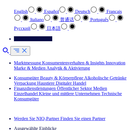
English
Español
Deutsch
Français
Italiano
普通话
Português
Pусский
日本語
Kontaktieren Sie uns
Marktmessung
Konsumentenverhalten & Insights
Innovation
Marke & Medien
Analytik & Aktivierung
Konsumgüter
Beauty & Körperpflege
Alkoholische Getränke
Verpackung
Haustiere
Digitaler Handel
Finanzdienstleistungen
Öffentlicher Sektor
Medien
Einzelhandel
Kleine und mittlere Unternehmen
Technische
Konsumgüter
Entdecken Sie unsere Erfolgsgeschichten (EN)
Werden Sie NIQ-Partner
Finden Sie einen Partner
Ausgewählte Einblicke