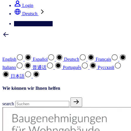
Login
Deutsch
Kontaktieren Sie uns
Wählen Sie Ihre bevorzugte Sprache
English
Español
Deutsch
Français
Italiano
普通话
Português
Pусский
日本語
Wie können wir Ihnen helfen
search