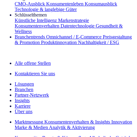
CMO‑Ausblick
Konsumentenleben
Konsumausblick
Technologie & langlebige Güter
Schlüsselthemen
Künstliche Intelligenz
Markenstrategie
Konsumentenverhalten
Datentechnologie
Gesundheit &
Wellness
Branchentrends
Omnichannel / E‑Commerce
Preisgestaltung
& Promotion
Produktinnovation
Nachhaltigkeit / ESG
Der IQ Brief Newsletter: Jetzt anmelden
Alle offene Stellen
Kontaktieren Sie uns
Lösungen
Branchen
Partner-Netzwerk
Insights
Karriere
Über uns
Marktmessung
Konsumentenverhalten & Insights
Innovation
Marke & Medien
Analytik & Aktivierung