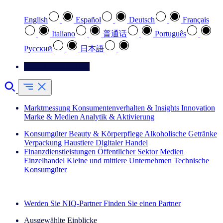
English
Español
Deutsch
Français
Italiano
普通话
Português
Pусский
日本語
Kontaktieren Sie uns
Marktmessung
Konsumentenverhalten & Insights
Innovation
Marke & Medien
Analytik & Aktivierung
Konsumgüter
Beauty & Körperpflege
Alkoholische Getränke
Verpackung
Haustiere
Digitaler Handel
Finanzdienstleistungen
Öffentlicher Sektor
Medien
Einzelhandel
Kleine und mittlere Unternehmen
Technische
Konsumgüter
Entdecken Sie unsere Erfolgsgeschichten (EN)
Werden Sie NIQ-Partner
Finden Sie einen Partner
Ausgewählte Einblicke