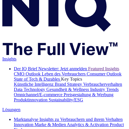
Insights
Der IQ Brief Newsletter: Jetzt anmelden
Featured Insights
CMO Outlook
Leben des Verbrauchers
Consumer Outlook
State of Tech & Durables
Key Topics
Künstliche Intelligenz
Brand Strategy
Verbraucherverhalten
Data Technology
Gesundheit & Wellness
Industry Trends
Omnichannel/E-commerce
Preisgestaltung & Werbung
Produktinnovation
Sustainability/ESG
Lösungen
Marktanalyse
Insights zu Verbrauchern und ihrem Verhalten
Innovation
Marke & Medien
Analytics & Activation
Product