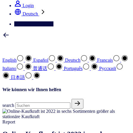
Login
Deutsch
Kontaktieren Sie uns
Wählen Sie Ihre bevorzugte Sprache
English
Español
Deutsch
Français
Italiano
普通话
Português
Pусский
日本語
Wie können wir Ihnen helfen
search
Report