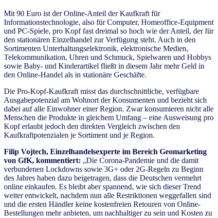
Mit 90 Euro ist der Online-Anteil der Kaufkraft für
Informationstechnologie, also für Computer, Homeoffice-Equipment
und PC-Spiele, pro Kopf fast dreimal so hoch wie der Anteil, der für
den stationären Einzelhandel zur Verfügung steht. Auch in den
Sortimenten Unterhaltungselektronik, elektronische Medien,
Telekommunikation, Uhren und Schmuck, Spielwaren und Hobbys
sowie Baby- und Kinderartikel fließt in diesem Jahr mehr Geld in
den Online-Handel als in stationäre Geschäfte.
Die Pro-Kopf-Kaufkraft misst das durchschnittliche, verfügbare
Ausgabepotenzial am Wohnort der Konsumenten und bezieht sich
dabei auf alle Einwohner einer Region. Zwar konsumieren nicht alle
Menschen die Produkte in gleichem Umfang – eine Ausweisung pro
Kopf erlaubt jedoch den direkten Vergleich zwischen den
Kaufkraftpotenzialen je Sortiment und je Region.
Filip Vojtech, Einzelhandelsexperte im Bereich Geomarketing
von GfK, kommentiert:
„Die Corona-Pandemie und die damit
verbundenen Lockdowns sowie 3G+ oder 2G-Regeln zu Beginn
des Jahres haben dazu beigetragen, dass die Deutschen vermehrt
online einkaufen. Es bleibt aber spannend, wie sich dieser Trend
weiter entwickelt, nachdem nun alle Restriktionen weggefallen sind
und die ersten Händler keine kostenfreien Retouren von Online-
Bestellungen mehr anbieten, um nachhaltiger zu sein und Kosten zu