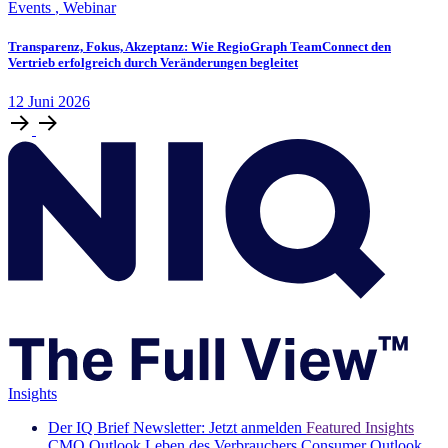
Events
,
Webinar
Transparenz, Fokus, Akzeptanz: Wie RegioGraph TeamConnect den
Vertrieb erfolgreich durch Veränderungen begleitet
12
Juni
2026
Insights
Der IQ Brief Newsletter: Jetzt anmelden
Featured Insights
CMO Outlook
Leben des Verbrauchers
Consumer Outlook