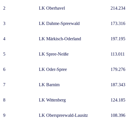
2
LK Oberhavel
214.234
3
LK Dahme-Spreewald
173.316
4
LK Märkisch-Oderland
197.195
5
LK Spree-Neiße
113.011
6
LK Oder-Spree
179.276
7
LK Barnim
187.343
8
LK Wittenberg
124.185
9
LK Oberspreewald-Lausitz
108.396