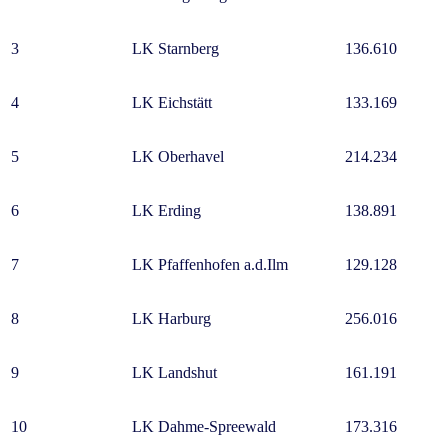
3
LK Starnberg
136.610
4
LK Eichstätt
133.169
5
LK Oberhavel
214.234
6
LK Erding
138.891
7
LK Pfaffenhofen a.d.Ilm
129.128
8
LK Harburg
256.016
9
LK Landshut
161.191
10
LK Dahme-Spreewald
173.316