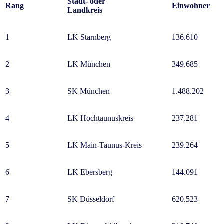
Stadt- oder
Rang
Einwohner
Landkreis
1
LK Starnberg
136.610
2
LK München
349.685
3
SK München
1.488.202
4
LK Hochtaunuskreis
237.281
5
LK Main-Taunus-Kreis
239.264
6
LK Ebersberg
144.091
7
SK Düsseldorf
620.523