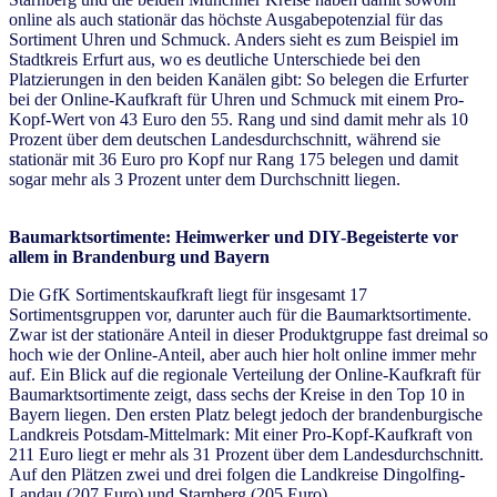
online als auch stationär das höchste Ausgabepotenzial für das
Sortiment Uhren und Schmuck. Anders sieht es zum Beispiel im
Stadtkreis Erfurt aus, wo es deutliche Unterschiede bei den
Platzierungen in den beiden Kanälen gibt: So belegen die Erfurter
bei der Online-Kaufkraft für Uhren und Schmuck mit einem Pro-
Kopf-Wert von 43 Euro den 55. Rang und sind damit mehr als 10
Prozent über dem deutschen Landesdurchschnitt, während sie
stationär mit 36 Euro pro Kopf nur Rang 175 belegen und damit
sogar mehr als 3 Prozent unter dem Durchschnitt liegen.
Baumarktsortimente: Heimwerker und DIY-Begeisterte vor
allem in Brandenburg und Bayern
Die GfK Sortimentskaufkraft liegt für insgesamt 17
Sortimentsgruppen vor, darunter auch für die Baumarktsortimente.
Zwar ist der stationäre Anteil in dieser Produktgruppe fast dreimal so
hoch wie der Online-Anteil, aber auch hier holt online immer mehr
auf. Ein Blick auf die regionale Verteilung der Online-Kaufkraft für
Baumarktsortimente zeigt, dass sechs der Kreise in den Top 10 in
Bayern liegen. Den ersten Platz belegt jedoch der brandenburgische
Landkreis Potsdam-Mittelmark: Mit einer Pro-Kopf-Kaufkraft von
211 Euro liegt er mehr als 31 Prozent über dem Landesdurchschnitt.
Auf den Plätzen zwei und drei folgen die Landkreise Dingolfing-
Landau (207 Euro) und Starnberg (205 Euro).