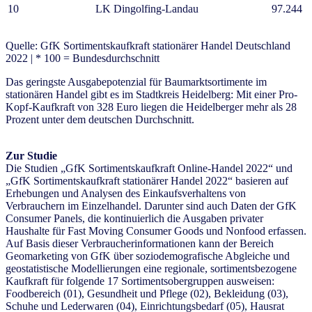
10
LK Dingolfing-Landau
97.244
Quelle: GfK Sortimentskaufkraft stationärer Handel Deutschland
2022 | * 100 = Bundesdurchschnitt
Das geringste Ausgabepotenzial für Baumarktsortimente im
stationären Handel gibt es im Stadtkreis Heidelberg: Mit einer Pro-
Kopf-Kaufkraft von 328 Euro liegen die Heidelberger mehr als 28
Prozent unter dem deutschen Durchschnitt.
Zur Studie
Die Studien „GfK Sortimentskaufkraft Online-Handel 2022“ und
„GfK Sortimentskaufkraft stationärer Handel 2022“ basieren auf
Erhebungen und Analysen des Einkaufsverhaltens von
Verbrauchern im Einzelhandel. Darunter sind auch Daten der GfK
Consumer Panels, die kontinuierlich die Ausgaben privater
Haushalte für Fast Moving Consumer Goods und Nonfood erfassen.
Auf Basis dieser Verbraucherinformationen kann der Bereich
Geomarketing von GfK über soziodemografische Abgleiche und
geostatistische Modellierungen eine regionale, sortimentsbezogene
Kaufkraft für folgende 17 Sortimentsobergruppen ausweisen:
Foodbereich (01), Gesundheit und Pflege (02), Bekleidung (03),
Schuhe und Lederwaren (04), Einrichtungsbedarf (05), Hausrat