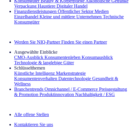
Konsumgüter
Beauty & Körperpflege
Alkoholische Getränke
Verpackung
Haustiere
Digitaler Handel
Finanzdienstleistungen
Öffentlicher Sektor
Medien
Einzelhandel
Kleine und mittlere Unternehmen
Technische
Konsumgüter
Entdecken Sie unsere Erfolgsgeschichten (EN)
Werden Sie NIQ-Partner
Finden Sie einen Partner
Ausgewählte Einblicke
CMO‑Ausblick
Konsumentenleben
Konsumausblick
Technologie & langlebige Güter
Schlüsselthemen
Künstliche Intelligenz
Markenstrategie
Konsumentenverhalten
Datentechnologie
Gesundheit &
Wellness
Branchentrends
Omnichannel / E‑Commerce
Preisgestaltung
& Promotion
Produktinnovation
Nachhaltigkeit / ESG
Der IQ Brief Newsletter: Jetzt anmelden
Alle offene Stellen
Kontaktieren Sie uns