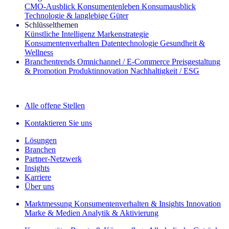
CMO‑Ausblick
Konsumentenleben
Konsumausblick
Technologie & langlebige Güter
Schlüsselthemen
Künstliche Intelligenz
Markenstrategie
Konsumentenverhalten
Datentechnologie
Gesundheit &
Wellness
Branchentrends
Omnichannel / E‑Commerce
Preisgestaltung
& Promotion
Produktinnovation
Nachhaltigkeit / ESG
Der IQ Brief Newsletter: Jetzt anmelden
Alle offene Stellen
Kontaktieren Sie uns
Lösungen
Branchen
Partner-Netzwerk
Insights
Karriere
Über uns
Marktmessung
Konsumentenverhalten & Insights
Innovation
Marke & Medien
Analytik & Aktivierung