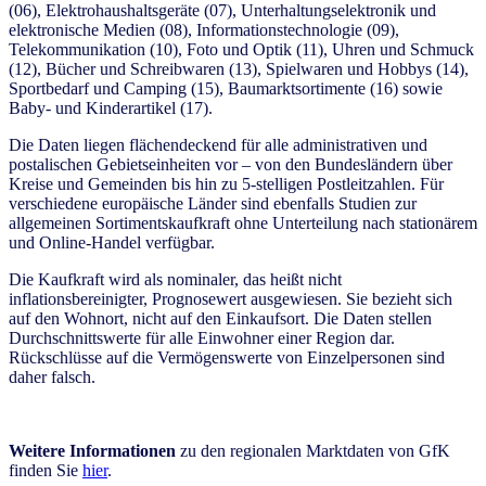
(06), Elektrohaushaltsgeräte (07), Unterhaltungselektronik und
elektronische Medien (08), Informationstechnologie (09),
Telekommunikation (10), Foto und Optik (11), Uhren und Schmuck
(12), Bücher und Schreibwaren (13), Spielwaren und Hobbys (14),
Sportbedarf und Camping (15), Baumarktsortimente (16) sowie
Baby- und Kinderartikel (17).
Die Daten liegen flächendeckend für alle administrativen und
postalischen Gebietseinheiten vor – von den Bundesländern über
Kreise und Gemeinden bis hin zu 5-stelligen Postleitzahlen. Für
verschiedene europäische Länder sind ebenfalls Studien zur
allgemeinen Sortimentskaufkraft ohne Unterteilung nach stationärem
und Online-Handel verfügbar.
Die Kaufkraft wird als nominaler, das heißt nicht
inflationsbereinigter, Prognosewert ausgewiesen. Sie bezieht sich
auf den Wohnort, nicht auf den Einkaufsort. Die Daten stellen
Durchschnittswerte für alle Einwohner einer Region dar.
Rückschlüsse auf die Vermögenswerte von Einzelpersonen sind
daher falsch.
Weitere Informationen
zu den regionalen Marktdaten von GfK
finden Sie
hier
.