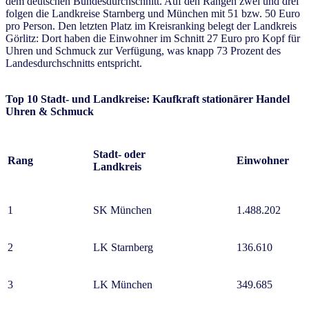
dem deutschen Bundesdurchschnitt. Auf den Rängen zwei und drei
folgen die Landkreise Starnberg und München mit 51 bzw. 50 Euro
pro Person. Den letzten Platz im Kreisranking belegt der Landkreis
Görlitz: Dort haben die Einwohner im Schnitt 27 Euro pro Kopf für
Uhren und Schmuck zur Verfügung, was knapp 73 Prozent des
Landesdurchschnitts entspricht.
Top 10
Stadt- und Landkreise:
Kaufkraft stationärer Handel
Uhren & Schmuck
Stadt- oder
Rang
Einwohner
Landkreis
1
SK München
1.488.202
2
LK Starnberg
136.610
3
LK München
349.685