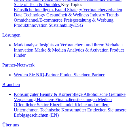
State of Tech & Durables
Key Topics
Künstliche Intelligenz
Brand Strategy
Verbraucherverhalten
Data Technology
Gesundheit & Wellness
Industry Trends
Omnichannel/E-commerce
Preisgestaltung & Werbung
Produktinnovation
Sustainability/ESG
Lösungen
Marktanalyse
Insights zu Verbrauchern und ihrem Verhalten
Innovation
Marke & Medien
Analytics & Activation
Product
Finder
Partner-Netzwerk
Werden Sie NIQ-Partner
Finden Sie einen Partner
Branchen
Konsumgüter
Beauty & Körperpflege
Alkoholische Getränke
Verpackung
Haustiere
Finanzdienstleistungen
Medien
Öffentlicher Sektor
Einzelhandel
Kleine und mittlere
Unternehmen
Technische Konsumgüter
Entdecken Sie unsere
Erfolgsgeschichten (EN)
Über uns