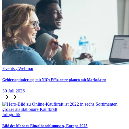
Events
,
Webinar
Gebietsoptimierung mit NIQ: Effizienter planen mit Marktdaten
30
Juli
2026
Infografik
Bild des Monats: Einzelhandelsumsatz, Europa 2025