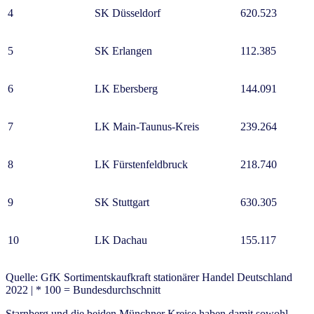
4
SK Düsseldorf
620.523
5
SK Erlangen
112.385
6
LK Ebersberg
144.091
7
LK Main-Taunus-Kreis
239.264
8
LK Fürstenfeldbruck
218.740
9
SK Stuttgart
630.305
10
LK Dachau
155.117
Quelle: GfK Sortimentskaufkraft stationärer Handel Deutschland
2022 | * 100 = Bundesdurchschnitt
Starnberg und die beiden Münchner Kreise haben damit sowohl