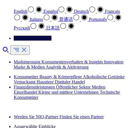
English
Español
Deutsch
Français
Italiano
普通话
Português
Pусский
日本語
Kontaktieren Sie uns
Marktmessung
Konsumentenverhalten & Insights
Innovation
Marke & Medien
Analytik & Aktivierung
Konsumgüter
Beauty & Körperpflege
Alkoholische Getränke
Verpackung
Haustiere
Digitaler Handel
Finanzdienstleistungen
Öffentlicher Sektor
Medien
Einzelhandel
Kleine und mittlere Unternehmen
Technische
Konsumgüter
Entdecken Sie unsere Erfolgsgeschichten (EN)
Werden Sie NIQ-Partner
Finden Sie einen Partner
Ausgewählte Einblicke